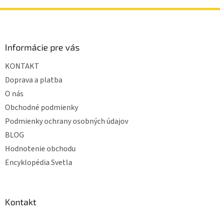
Z
á
p
ä
Informácie pre vás
t
KONTAKT
i
e
Doprava a platba
O nás
Obchodné podmienky
Podmienky ochrany osobných údajov
BLOG
Hodnotenie obchodu
Encyklopédia Svetla
Kontakt