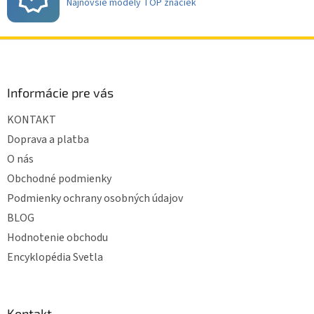
Najnovšie modely TOP značiek
Z
á
p
ä
Informácie pre vás
t
KONTAKT
i
e
Doprava a platba
O nás
Obchodné podmienky
Podmienky ochrany osobných údajov
BLOG
Hodnotenie obchodu
Encyklopédia Svetla
Kontakt