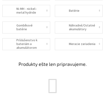
Ni-MH - nickel–
Batérie
metal hydride
Gombíkové
Náhradné/Ostatné
batérie
akumulátory
Príslušenstvo k
bateriám a
Meracie zariadenia
akumulátorom
Produkty ešte len pripravujeme.