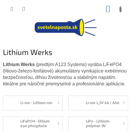
Prejsť
NÁKUP
na
obsah
KOŠÍK
Lithium Werks
Lithium Werks
(predtým A123 Systems) vyrába LiFePO4
(lítiovo-železo-fosfátové) akumulátory vynikajúce extrémnou
bezpečnosťou, dlhou životnosťou a stabilným napätím.
Ideálne pre náročné priemyselné a profesionálne aplikácie.
Li-ion - Lithium-ion
Li-ion 1,5V AA / AAA
LiFePO4 - lithium
LiPo - Lithium-
iron phosphate
polymer 9V