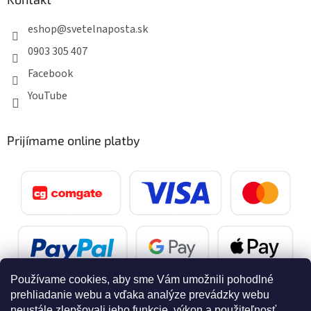
eshop
@
svetelnaposta.sk
0903 305 407
Facebook
YouTube
Prijímame online platby
Používame cookies, aby sme Vám umožnili pohodlné
prehliadanie webu a vďaka analýze prevádzky webu
neustále zlepšovali jeho funkcie, výkon a použiteľnosť.