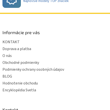
Najnovšie modely TOP značiek
Z
á
p
ä
Informácie pre vás
t
KONTAKT
i
e
Doprava a platba
O nás
Obchodné podmienky
Podmienky ochrany osobných údajov
BLOG
Hodnotenie obchodu
Encyklopédia Svetla
Kontakt