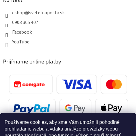
eshop
@
svetelnaposta.sk
0903 305 407
Facebook
YouTube
Prijímame online platby
Používame cookies, aby sme Vám umožnili pohodlné
prehliadanie webu a vďaka analýze prevádzky webu
neustále zlepšovali jeho funkcie, výkon a použiteľnosť.