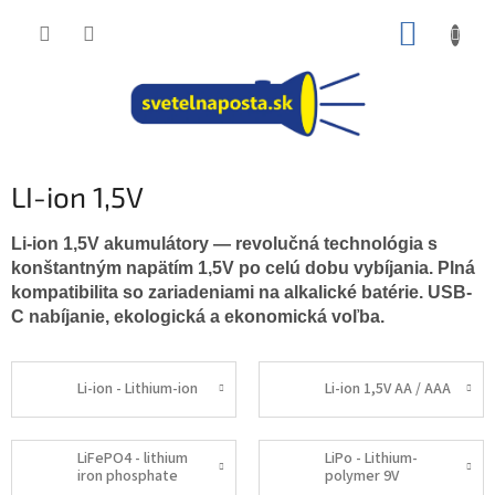
Prejsť
NÁKUP
na
obsah
KOŠÍK
LI-ion 1,5V
Li-ion 1,5V akumulátory — revolučná technológia s
konštantným napätím 1,5V po celú dobu vybíjania. Plná
kompatibilita so zariadeniami na alkalické batérie. USB-
C nabíjanie, ekologická a ekonomická voľba.
Li-ion - Lithium-ion
Li-ion 1,5V AA / AAA
LiFePO4 - lithium
LiPo - Lithium-
iron phosphate
polymer 9V