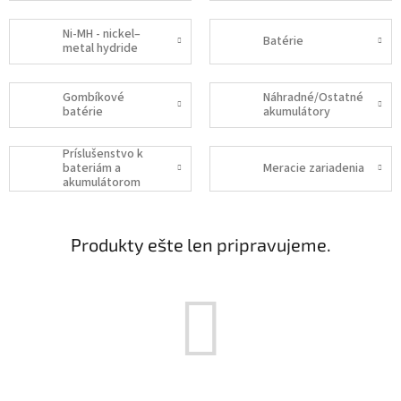
Ni-MH - nickel–
Batérie
metal hydride
Gombíkové
Náhradné/Ostatné
batérie
akumulátory
Príslušenstvo k
bateriám a
Meracie zariadenia
akumulátorom
Produkty ešte len pripravujeme.