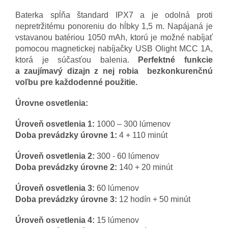
Baterka spĺňa štandard IPX7 a je odolná proti
nepretržitému ponoreniu do hĺbky 1,5 m. Napájaná je
vstavanou batériou 1050 mAh, ktorú je možné nabíjať
pomocou magnetickej nabíjačky USB Olight MCC 1A,
ktorá je súčasťou balenia.
Perfektné funkcie
a zaujímavý dizajn z nej robia bezkonkurenčnú
voľbu pre každodenné použitie.
Úrovne osvetlenia:
Úroveň osvetlenia 1:
1000 – 300 lúmenov
Doba prevádzky úrovne 1:
4 + 110 minút
Úroveň osvetlenia 2:
300 - 60 lúmenov
Doba prevádzky úrovne 2:
140 + 20 minút
Úroveň osvetlenia 3:
60 lúmenov
Doba prevádzky úrovne 3:
12 hodín + 50 minút
Úroveň osvetlenia 4:
15 lúmenov