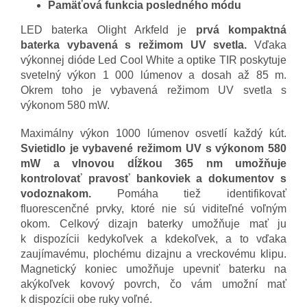
Pamäťová funkcia posledného módu
LED baterka Olight Arkfeld je
prvá kompaktná
baterka vybavená s režimom UV svetla.
Vďaka
výkonnej dióde Led Cool White a optike TIR poskytuje
svetelný výkon 1 000 lúmenov a dosah až 85 m.
Okrem toho je vybavená režimom UV svetla s
výkonom 580 mW.
Maximálny výkon 1000 lúmenov osvetlí každý kút.
Svietidlo je vybavené režimom UV s výkonom 580
mW a vlnovou dĺžkou 365 nm umožňuje
kontrolovať pravosť bankoviek a dokumentov s
vodoznakom.
Pomáha tiež identifikovať
fluorescenčné prvky, ktoré nie sú viditeľné voľným
okom. Celkový dizajn baterky umožňuje mať ju
k dispozícii kedykoľvek a kdekoľvek, a to vďaka
zaujímavému, plochému dizajnu a vreckovému klipu.
Magnetický koniec umožňuje upevniť baterku na
akýkoľvek kovový povrch, čo vám umožní mať
k dispozícii obe ruky voľné.