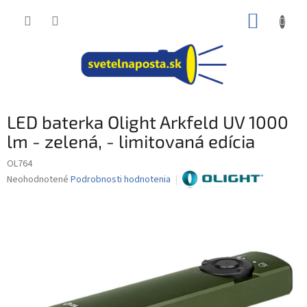
Prejsť
NÁKUP
na
obsah
KOŠÍK
LED baterka Olight Arkfeld UV 1000
lm - zelená, - limitovaná edícia
OL764
Priemerné
Neohodnotené
Podrobnosti hodnotenia
hodnotenie
produktu
je
0,0
z
5
hviezdičiek.