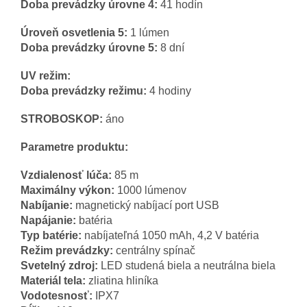
Doba prevádzky úrovne 4:
41 hodín
Úroveň osvetlenia 5:
1 lúmen
Doba prevádzky úrovne 5:
8 dní
UV režim:
Doba prevádzky režimu:
4 hodiny
STROBOSKOP:
áno
Parametre produktu:
Vzdialenosť lúča:
85 m
Maximálny výkon:
1000 lúmenov
Nabíjanie:
magnetický nabíjací port USB
Napájanie:
batéria
Typ batérie:
nabíjateľná 1050 mAh, 4,2 V batéria
Režim prevádzky:
centrálny spínač
Svetelný zdroj:
LED studená biela a neutrálna biela
Materiál tela:
zliatina hliníka
Vodotesnosť:
IPX7