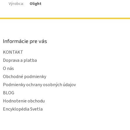
Výrobca
:
Olight
Z
á
p
ä
Informácie pre vás
t
KONTAKT
i
e
Doprava a platba
O nás
Obchodné podmienky
Podmienky ochrany osobných údajov
BLOG
Hodnotenie obchodu
Encyklopédia Svetla