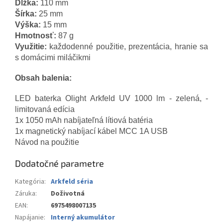
Dĺžka:
110 mm
Šírka:
25 mm
Výška:
15 mm
Hmotnosť:
87 g
Využitie:
každodenné použitie, prezentácia, hranie sa
s domácimi miláčikmi
Obsah balenia:
LED baterka Olight Arkfeld UV 1000 lm - zelená, -
limitovaná edícia
1x 1050 mAh nabíjateľná lítiová batéria
1x magnetický nabíjací kábel MCC 1A USB
Návod na použitie
Dodatočné parametre
Kategória
:
Arkfeld séria
Záruka
:
Doživotná
EAN
:
6975498007135
Napájanie
:
Interný akumulátor