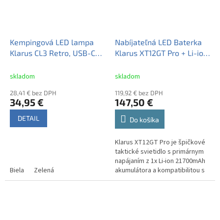
Kempingová LED lampa
Nabíjateľná LED Baterka
Klarus CL3 Retro, USB-C
Klarus XT12GT Pro + Li-ion
nabíjateľná - Biela
Klarus 21700 5000mAh
15A 3,6V, FULL SET
skladom
skladom
28,41 € bez DPH
119,92 € bez DPH
34,95 €
147,50 €
DETAIL
Do košíka
Klarus XT12GT Pro je špičkové
taktické svietidlo s primárnym
napájaním z 1x Li-ion 21700mAh
Biela
Zelená
akumulátora a kompatibilitou s
ďalšími typmi, ako sú 18650,
CR123A, 16340 a 18350....