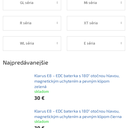
GL séria
Mi séria
R séria
XT séria
WL séria
E séria
Najpredávanejšie
Klarus E8 – EDC baterka s 180° otočnou hlavou,
magnetickým uchytením a pevným klipom
zelená
skladom
30 €
Klarus E8 – EDC baterka s 180° otočnou hlavou,
magnetickým uchytením a pevným klipom čierna
skladom
30 €