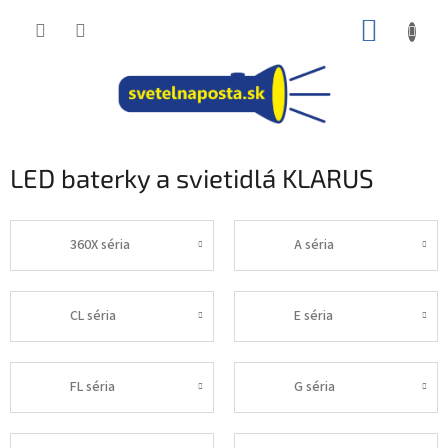
Prejsť
NÁKUP
na
obsah
KOŠÍK
LED baterky a svietidlá KLARUS
360X séria
A séria
CL séria
E séria
FL séria
G séria