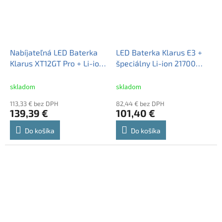
Nabíjateľná LED Baterka
LED Baterka Klarus E3 +
Klarus XT12GT Pro + Li-ion
špeciálny Li-ion 21700
Klarus 21700 5000mAh
5000mah 3,6V, USB-C
15A 3,6V
nabijateľné
skladom
skladom
113,33 € bez DPH
82,44 € bez DPH
139,39 €
101,40 €
Do košíka
Do košíka