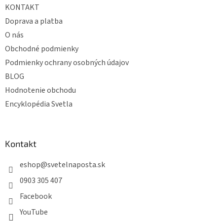
KONTAKT
i
e
Doprava a platba
O nás
Obchodné podmienky
Podmienky ochrany osobných údajov
BLOG
Hodnotenie obchodu
Encyklopédia Svetla
Kontakt
eshop
@
svetelnaposta.sk
0903 305 407
Facebook
YouTube