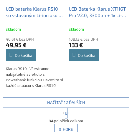
LED baterka Klarus RS10
LED Baterka Klarus XT11GT
so vstavaným Li-ion aku.
Pro V2.0, 3300lm + 1x Li-
8000mAh, Funkcia
ion IMR3100mAh, USB-C
Powerbank, USB-C
nabíjateľné
skladom
skladom
nabíjateľné
40,61 € bez DPH
108,13 € bez DPH
49,95 €
133 €
Do košíka
Do košíka
Klarus RS10 - Všestranne
nabíjateľné svietidlo s
Powerbank funkciou Osvetlite si
každú situáciu s Klarus RS10!
Toto univerzálne svietidlo je
nielen výkonným spoločníkom
na...
NAČÍTAŤ 12 ĎALŠÍCH
S
1
3
t
O
r
34
položiek celkom
v
á
l
HORE
n