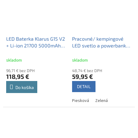
LED Baterka Klarus G15 V2
Pracovné/ kempingové
+ Li-ion 21700 5000mAh
LED svetlo a powerbanka
15A 3,6V, USB-C
Klarus WL3 - Zelená
nabíjateľná
skladom
skladom
96,71 € bez DPH
48,74 € bez DPH
118,95 €
59,95 €
DETAIL
Do košíka
Piesková
Zelená