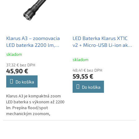
Klarus A3 – zoomovacia
LED Baterka Klarus XT1C
LED baterka 2200 lm,
v2 + Micro-USB Li-ion aku.
dosah až 750 m, Focus
Klarus 16340 700mAh 3A
skladom
Priemerné
system, USB-C nabíjateľný
3,7V
skladom
hodnotenie
+ Li-ion aku. Klarus 21700
37,32 € bez DPH
produktu
45,90 €
48,41 € bez DPH
4000mAh 3,6V
je
59,55 €
4,3
Do košíka
z
Do košíka
5
Klarus A3 je kompaktná zoom
hviezdičiek.
LED baterka s výkonom až 2200
lm. Prepína flood/spot
mechanickým zoomom,
dosahuje 750 m, nabíja sa cez
USB-C a v balení má 21700 4000
mAh. Ideálna na...