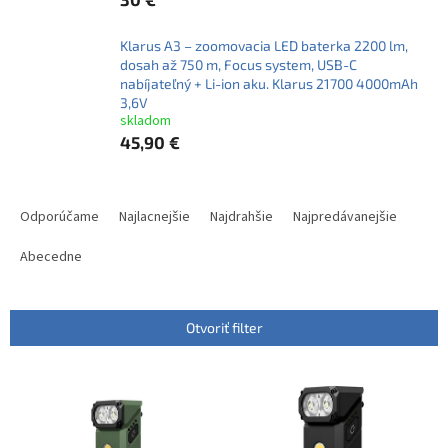
Klarus A3 – zoomovacia LED baterka 2200 lm,
dosah až 750 m, Focus system, USB-C
nabíjateľný + Li-ion aku. Klarus 21700 4000mAh
3,6V
skladom
45,90 €
R
a
Odporúčame
Najlacnejšie
Najdrahšie
Najpredávanejšie
d
e
Abecedne
n
i
e
Otvoriť filter
p
r
V
o
ý
d
p
u
i