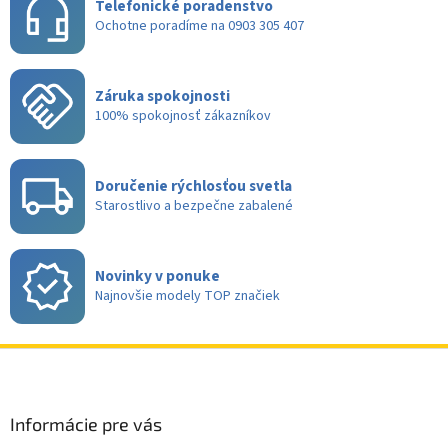
Telefonické poradenstvo
Ochotne poradíme na 0903 305 407
Záruka spokojnosti
100% spokojnosť zákazníkov
Doručenie rýchlosťou svetla
Starostlivo a bezpečne zabalené
Novinky v ponuke
Najnovšie modely TOP značiek
Z
á
p
ä
Informácie pre vás
t