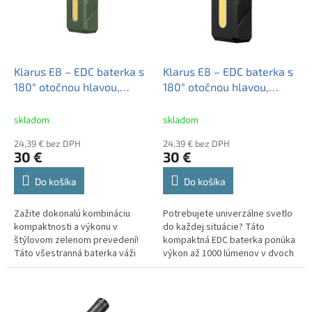
k
s
t
p
o
r
v
o
d
Klarus E8 – EDC baterka s
Klarus E8 – EDC baterka s
u
180° otočnou hlavou,
180° otočnou hlavou,
k
magnetickým uchytením a
magnetickým uchytením a
t
pevným klipom zelená
pevným klipom čierna
skladom
skladom
o
24,39 € bez DPH
24,39 € bez DPH
v
30 €
30 €
Do košíka
Do košíka
Zažite dokonalú kombináciu
Potrebujete univerzálne svetlo
kompaktnosti a výkonu v
do každej situácie? Táto
štýlovom zelenom prevedení!
kompaktná EDC baterka ponúka
Táto všestranná baterka váži
výkon až 1000 lúmenov v dvoch
iba 88 gramov, no poskytuje
svetelných zdrojoch - hlavné
profesionálny výkon 1000
svetlo s dosahom 110 metrov
lúmenov s...
a...