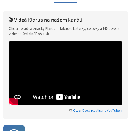
á
k
d
o
v
a
a
c
🎬 Videá Klarus na našom kanáli
n
i
i
Oficiálne videá značky Klarus — taktické baterky, čelovky a EDC svetlá
e
e
z dielne SvetelnáPošta.sk.
p
r
v
k
y
v
ý
p
i
s
u
📺
Otvoriť celý playlist na YouTube →