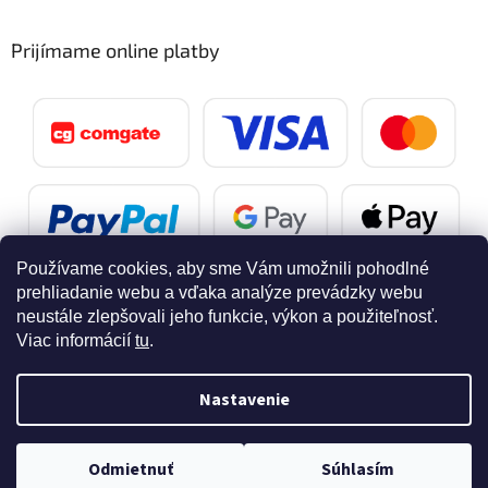
Prijímame online platby
Používame cookies, aby sme Vám umožnili pohodlné
prehliadanie webu a vďaka analýze prevádzky webu
neustále zlepšovali jeho funkcie, výkon a použiteľnosť.
Viac informácií
tu
.
Vytvoril Shoptet
Nastavenie
Copyright 2026
SvetelnaPosta.sk
. Všetky práva vyhradené.
Doprava zdarma pri nákupe nad 40 eur
Upraviť nastavenie cookies
Odmietnuť
Súhlasím