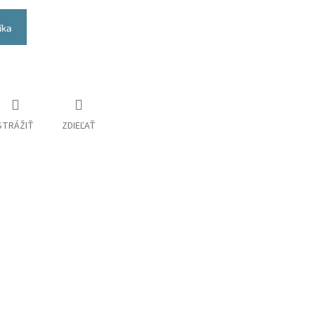
íka
STRÁŽIŤ
ZDIEĽAŤ