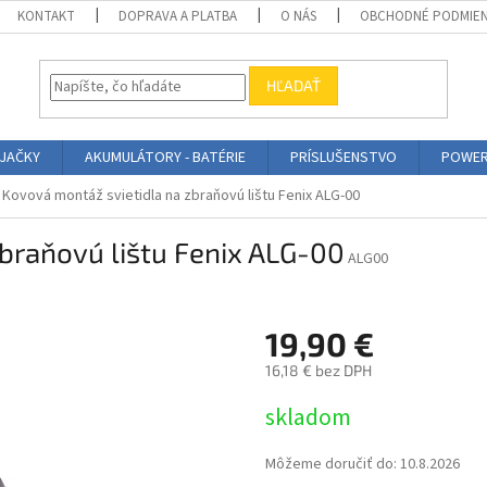
KONTAKT
DOPRAVA A PLATBA
O NÁS
OBCHODNÉ PODMIE
HĽADAŤ
ÍJAČKY
AKUMULÁTORY - BATÉRIE
PRÍSLUŠENSTVO
POWER
Kovová montáž svietidla na zbraňovú lištu Fenix ALG-00
braňovú lištu Fenix ALG-00
ALG00
19,90 €
16,18 € bez DPH
Jednotková
skladom
cena:
Môžeme doručiť do:
10.8.2026