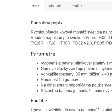
Popis
Diskusia
Značka
Podrobný popis
Rýchloupínacia kovová montáž svietidla na no
Vhodná napríklad pre svietidlá Fenix TK09
TK26R, HT18, HT30R, PD32 V2.0, PD35, P
Parametre
Vyrobené z pevnej hliníkovej zliatiny s 
Gumové vložky zaisťujú pevné uchytenie 
Vonkajšie rozmery: 35 mm (dĺžka) x 43 m
Hmotnosť 56 gramov.
Na dlhej zbrani odporúčame použiť svie
Súčasťou balenia je montáž, imbusový 
Použitie
Upevnite svietidlo do otvoru na montáži a ut