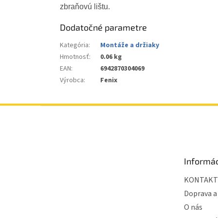
zbraňovú lištu.
Dodatočné parametre
Kategória
:
Montáže a držiaky
Hmotnosť
:
0.06 kg
EAN
:
6942870304069
Výrobca
:
Fenix
Z
á
p
ä
t
Informác
i
e
KONTAKT
Doprava a
O nás