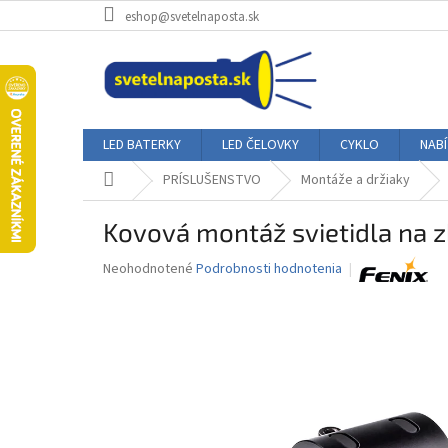
Prejsť
eshop@svetelnaposta.sk
na
obsah
LED BATERKY
LED ČELOVKY
CYKLO
NAB
Domov
PRÍSLUŠENSTVO
Montáže a držiaky
Kovová montáž svietidla na z
Priemerné
Neohodnotené
Podrobnosti hodnotenia
hodnotenie
produktu
je
0,0
z
5
hviezdičiek.