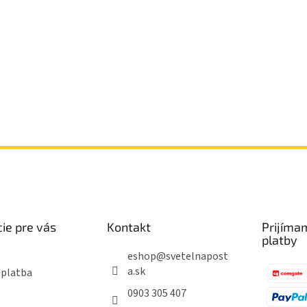
ie pre vás
Kontakt
Prijíma
platby
eshop
@
svetelnapost
a.sk
 platba
0903 305 407