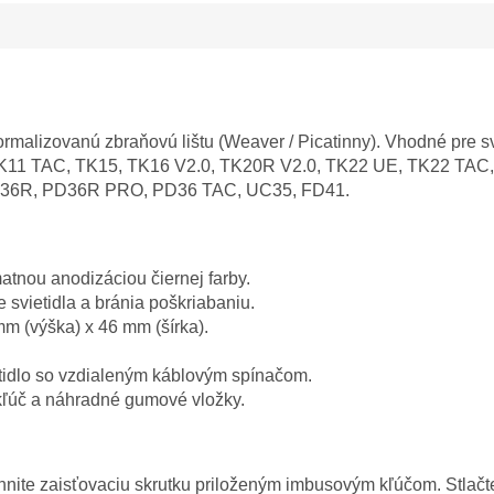
rmalizovanú zbraňovú lištu (Weaver / Picatinny). Vhodné pre sv
, TK11 TAC, TK15, TK16 V2.0, TK20R V2.0, TK22 UE, TK22 TA
D36R, PD36R PRO, PD36 TAC, UC35, FD41.
matnou anodizáciou čiernej farby.
svietidla a bránia poškriabaniu.
m (výška) x 46 mm (šírka).
tidlo so vzdialeným káblovým spínačom.
kľúč a náhradné gumové vložky.
iahnite zaisťovaciu skrutku priloženým imbusovým kľúčom. Stla