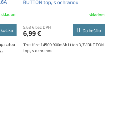
.6A
BUTTON top, s ochranou
skladom
skladom
5,68 € bez DPH
 košíka
Do košíka
6,99 €
apacitou
Trustfire 14500 900mAh Li-ion 3,7V BUTTON
y,
top, s ochranou
...