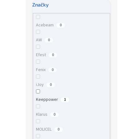
Značky
Acebeam
0
AW
0
Efest
0
Fenix
0
iJoy
0
Keeppower
1
Klarus
0
MOLICEL
0