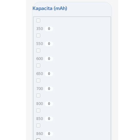
Kapacita (mAh)
350
0
550
0
600
0
650
0
700
0
800
0
850
0
860
0