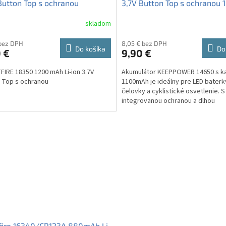
Button Top s ochranou
3,7V Button Top s ochranou 1
skladom
 bez DPH
8,05 € bez DPH
Do košíka
Do
 €
9,90 €
IRE 18350 1200 mAh Li-ion 3.7V
Akumulátor KEEPPOWER 14650 s k
 Top s ochranou
1100mAh je ideálny pre LED baterk
čelovky a cyklistické osvetlenie. S
integrovanou ochranou a dlhou
životnosťou z kvalitných materiálov
fire 16340/CR123A 880mAh Li-