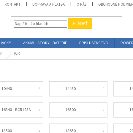
KONTAKT
DOPRAVA A PLATBA
O NÁS
OBCHODNÉ PODMIE
HĽADAŤ
ÍJAČKY
AKUMULÁTORY - BATÉRIE
PRÍSLUŠENSTVO
POWER
on
ICR
10440
14430
1
16340 - RCR123A
16500
1
18500
18650
2