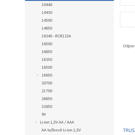
10440
14430
14500
14650
16340 - RCR123A
R
16500
a
Odpor
d
16650
e
18350
V
n
18500
ý
i
18650
p
e
20700
i
p
s
21700
r
p
o
26650
r
d
32650
o
u
9V
d
k
Li-ion 1,5V AA / AAA
u
t
AA tužkové Li-ion 1,5V
TRUS
k
o