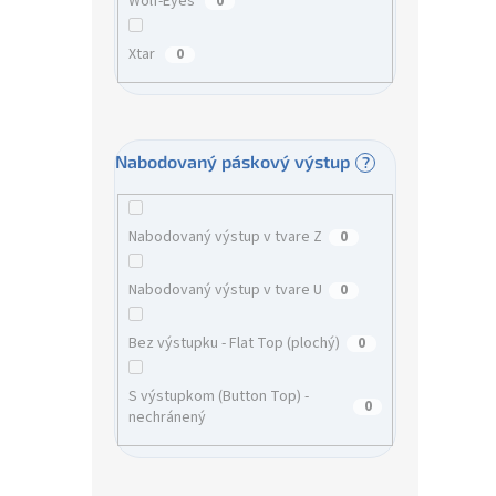
Wolf-Eyes
0
Xtar
0
Nabodovaný páskový výstup
?
Nabodovaný výstup v tvare Z
0
Nabodovaný výstup v tvare U
0
Bez výstupku - Flat Top (plochý)
0
S výstupkom (Button Top) -
0
nechránený