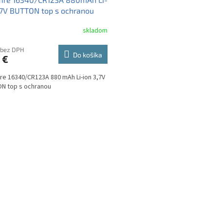
,7V BUTTON top s ochranou
skladom
 bez DPH
Do košíka
 €
ire 16340/CR123A 880 mAh Li-ion 3,7V
N top s ochranou
O
v
l
á
d
a
c
i
e
p
r
v