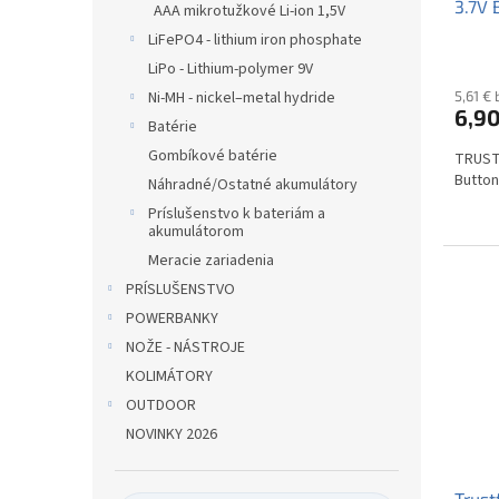
3.7V 
t
v
AAA mikrotužkové Li-ion 1,5V
o
LiFePO4 - lithium iron phosphate
v
LiPo - Lithium-polymer 9V
Ni-MH - nickel–metal hydride
5,61 €
6,90
Batérie
Gombíkové batérie
TRUSTF
Button
Náhradné/Ostatné akumulátory
Príslušenstvo k bateriám a
akumulátorom
Meracie zariadenia
PRÍSLUŠENSTVO
POWERBANKY
NOŽE - NÁSTROJE
KOLIMÁTORY
OUTDOOR
NOVINKY 2026
Trust