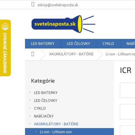
Prejsť
eshop@svetelnaposta.sk
na
obsah
LED BATERKY
LED ČELOVKY
CYKLO
NAB
Domov
AKUMULÁTORY - BATÉRIE
Li-ion - Lithium-i
B
ICR
o
Preskočiť
č
Kategórie
kategórie
n
ý
LED BATERKY
p
LED ČELOVKY
a
CYKLO
n
e
NABÍJAČKY
l
AKUMULÁTORY - BATÉRIE
Li-ion - Lithium-ion