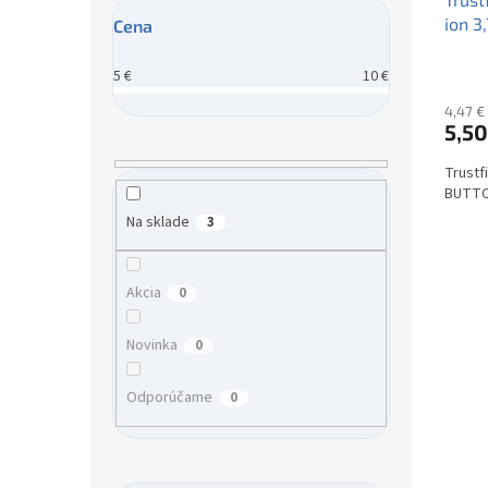
ion 3
Cena
5
€
10
€
4,47 €
5,50
Trustf
BUTTO
Na sklade
3
Akcia
0
Novinka
0
Odporúčame
0