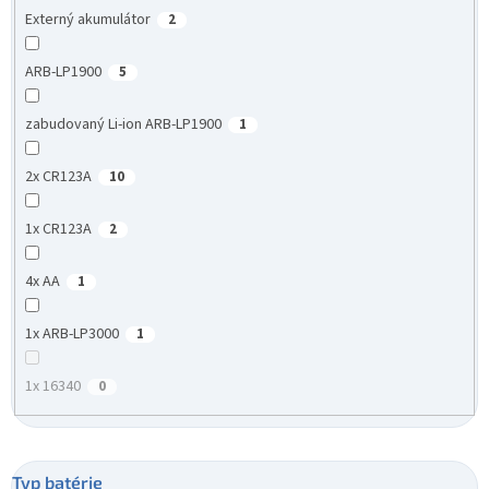
Externý akumulátor
2
ARB-LP1900
5
zabudovaný Li-ion ARB-LP1900
1
2x CR123A
10
1x CR123A
2
4x AA
1
1x ARB-LP3000
1
1x 16340
0
Typ batérie