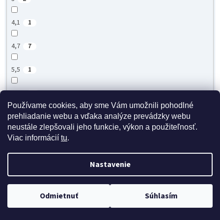
4,1
1
4,7
7
5,5
1
4,97
1
Používame cookies, aby sme Vám umožnili pohodlné
prehliadanie webu a vďaka analýze prevádzky webu
5,1
1
neustále zlepšovali jeho funkcie, výkon a použiteľnosť.
Viac informácií
tu
.
45
1
Nastavenie
4,5
3
4,8
0
Doprava zdarma pri nákupe nad 40 eur
Odmietnuť
Súhlasím
4,57
2