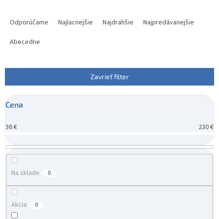
R
a
Odporúčame
Najlacnejšie
Najdrahšie
Najpredávanejšie
d
e
Abecedne
n
i
e
Zavrieť filter
p
r
Cena
o
d
36
€
230
€
u
k
t
o
v
Na sklade
0
Akcia
0