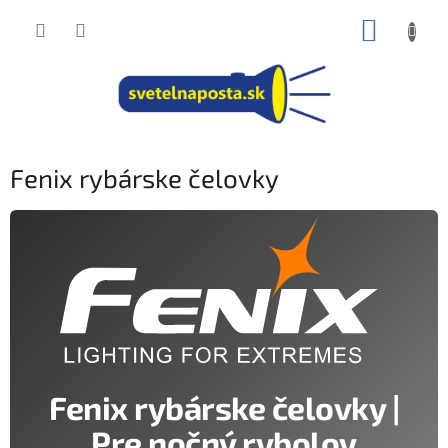
Prejsť
NÁKUP
na
obsah
KOŠÍK
Fenix rybárske čelovky
Fenix rybárske čelovky |
Pre nočný rybolov