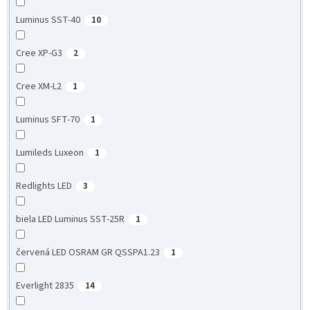
Luminus SST-40
10
Cree XP-G3
2
Cree XM-L2
1
Luminus SFT-70
1
Lumileds Luxeon
1
Redlights LED
3
biela LED Luminus SST-25R
1
červená LED OSRAM GR QSSPA1.23
1
Everlight 2835
14