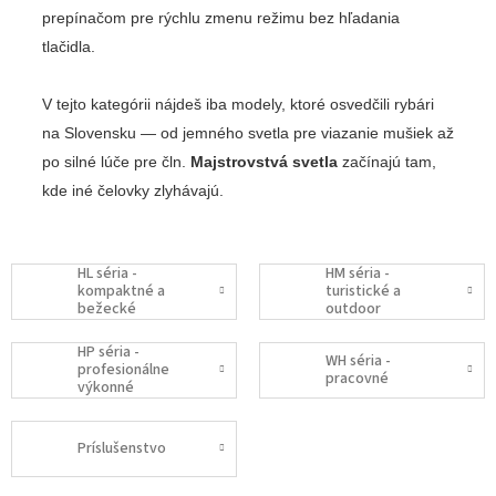
prepínačom pre rýchlu zmenu režimu bez hľadania
tlačidla.
V tejto kategórii nájdeš iba modely, ktoré osvedčili rybári
na Slovensku — od jemného svetla pre viazanie mušiek až
po silné lúče pre čln.
Majstrovstvá svetla
začínajú tam,
kde iné čelovky zlyhávajú.
HL séria -
HM séria -
kompaktné a
turistické a
bežecké
outdoor
HP séria -
WH séria -
profesionálne
pracovné
výkonné
Príslušenstvo