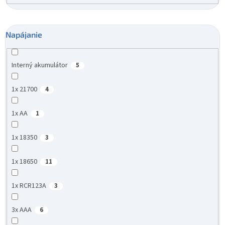
Napájanie
Interný akumulátor
5
1x 21700
4
1x AA
1
1x 18350
3
1x 18650
11
1x RCR123A
3
3x AAA
6