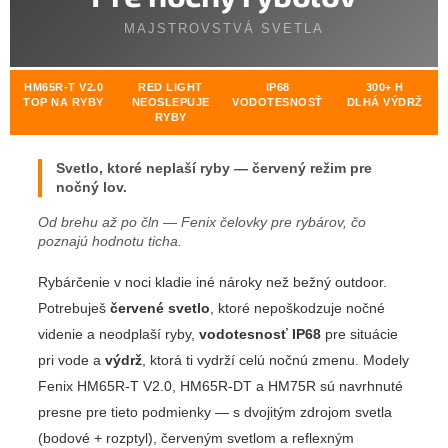
MAJSTROVSTVÁ SVETLA
HM65R-T V2.0
RED LIGHT
IP68
300+ H
TOP NA RYBY
NEOSLEPUJE
VODOTESNOSŤ
DLHÁ VÝDRŽ
RYBY
Svetlo, ktoré neplaší ryby — červený režim pre
nočný lov.
Od brehu až po čln — Fenix čelovky pre rybárov, čo
poznajú hodnotu ticha.
Rybárčenie v noci kladie iné nároky než bežný outdoor.
Potrebuješ
červené svetlo
, ktoré nepoškodzuje nočné
videnie a neodplaší ryby,
vodotesnosť IP68
pre situácie
pri vode a
výdrž
, ktorá ti vydrží celú nočnú zmenu. Modely
Fenix HM65R-T V2.0, HM65R-DT a HM75R sú navrhnuté
presne pre tieto podmienky — s dvojitým zdrojom svetla
(bodové + rozptyl), červeným svetlom a reflexným