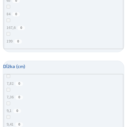
65
0
84
0
167,6
0
199
0
Dĺžka (cm)
7,82
0
7,36
0
9,1
0
9,41
0