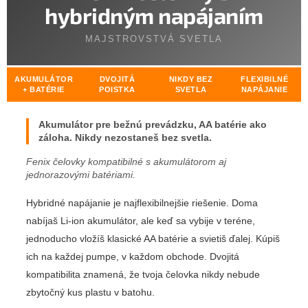
hybridným napájaním
MAJSTROVSTVÁ SVETLA
AKUMULÁTOR
DVOJITÁ
NIKDY BEZ
FLEXIBILNÉ
+ BATÉRIE
POISTKA
SVETLA
NAPÁJANIE
Akumulátor pre bežnú prevádzku, AA batérie ako
záloha. Nikdy nezostaneš bez svetla.
Fenix čelovky kompatibilné s akumulátorom aj
jednorazovými batériami.
Hybridné napájanie je najflexibilnejšie riešenie. Doma
nabíjaš Li-ion akumulátor, ale keď sa vybije v teréne,
jednoducho vložíš klasické AA batérie a svietiš ďalej. Kúpiš
ich na každej pumpe, v každom obchode. Dvojitá
kompatibilita znamená, že tvoja čelovka nikdy nebude
zbytočný kus plastu v batohu.