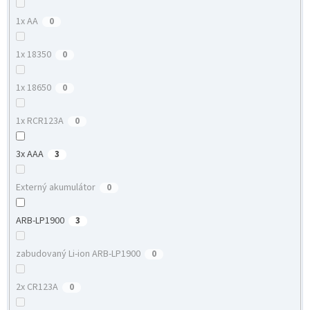
1x AA
0
1x 18350
0
1x 18650
0
1x RCR123A
0
3x AAA
3
Externý akumulátor
0
ARB-LP1900
3
zabudovaný Li-ion ARB-LP1900
0
2x CR123A
0