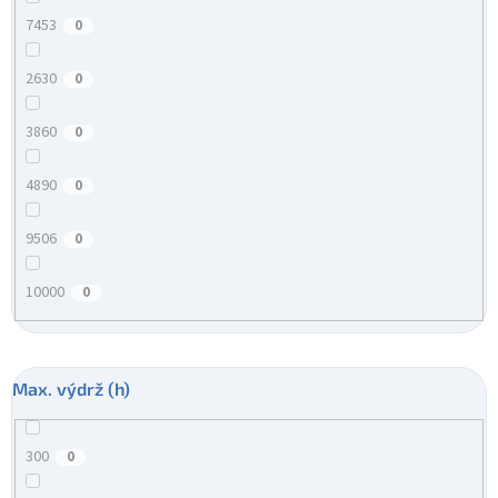
7453
0
2630
0
3860
0
4890
0
9506
0
10000
0
Max. výdrž (h)
300
0