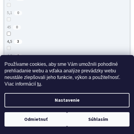
5,1
0
45
0
4,5
3
4,8
0
Používame cookies, aby sme Vám umožnili pohodlné
4,57
0
prehliadanie webu a vďaka analýze prevádzky webu
neustále zlepšovali jeho funkcie, výkon a použiteľnosť.
Viac informácií
tu
.
3,5
0
4,04
0
Nastavenie
4
0
Doprava zdarma pri nákupe nad 40 eur
Odmietnuť
Súhlasím
3,8
0