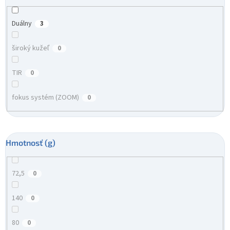
Duálny
3
široký kužeľ
0
TIR
0
fokus systém (ZOOM)
0
Hmotnosť (g)
72,5
0
140
0
80
0