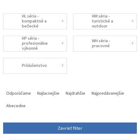
HL séria -
HM séria -
kompaktné a
turistické a
bežecké
outdoor
HP séria -
WH séria -
profesionálne
pracovné
výkonné
Príslušenstvo
R
a
Odporúčame
Najlacnejšie
Najdrahšie
Najpredávanejšie
d
e
Abecedne
n
i
e
Zavrieť filter
p