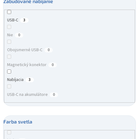
Zabudované nabíjanie
USB-C
3
Nie
0
Obojsmerné USB-C
0
Magnetický konektor
0
Nabíjacia
3
USB-C na akumulátore
0
Farba svetla