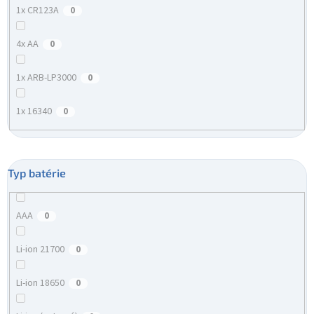
1x CR123A
0
4x AA
0
1x ARB-LP3000
0
1x 16340
0
Typ batérie
AAA
0
Li-ion 21700
0
Li-ion 18650
0