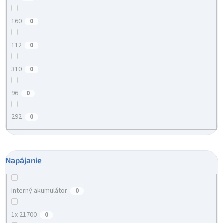
160
0
112
0
310
0
96
0
292
0
Napájanie
Interný akumulátor
0
1x 21700
0