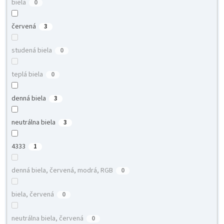
biela
0
červená
3
studená biela
0
teplá biela
0
denná biela
3
neutrálna biela
3
4333
1
denná biela, červená, modrá, RGB
0
biela, červená
0
neutrálna biela, červená
0