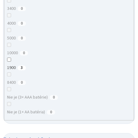
3400
0
4000
0
5000
0
10000
0
1900
3
8400
0
Nie je (3× AAA batérie)
0
Nie je (1× AA batéria)
0