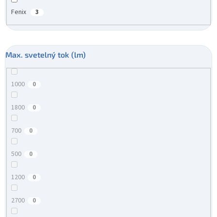
Fenix
3
Max. svetelný tok (lm)
1000
0
1800
0
700
0
500
0
1200
0
2700
0