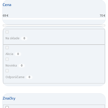
r
Cena
o
d
69
€
70
€
u
k
t
o
v
Na sklade
0
Akcia
0
Novinka
0
Odporúčame
0
Značky