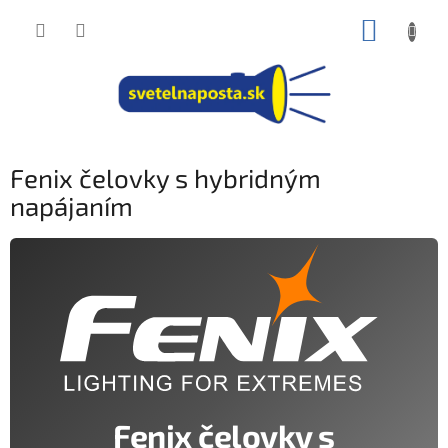
Prejsť
NÁKUP
na
obsah
KOŠÍK
Fenix čelovky s hybridným
napájaním
Fenix čelovky s