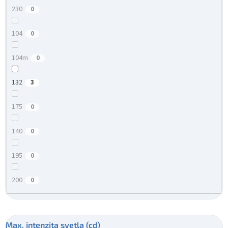
230
0
104
0
104m
0
132
3
175
0
140
0
195
0
200
0
Max. intenzita svetla (cd)