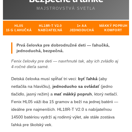
MAJSTROVSTVÁ SVETLA
HL05
HL18R-T V2.0
1× AA
MÄKKÝ POPRUH
15 G ĽAHUČKÁ
NABÍJATEĽNÁ
JEDNODUCHÁ
KOMFORT
Prvá čelovka pre dobrodružné deti — ľahučká,
jednoduchá, bezpečná.
Fenix čelovky pre deti — navrhnuté tak, aby ich zvládlo aj
4-ročné dieťa samé.
Detská čelovka musí spĺňať tri veci:
byť ľahká
(aby
netlačila na hlavičku),
jednoducho sa ovládať
(jedno
tlačidlo, jasný režim) a
mať mäkký popruh
, ktorý netlačí.
Fenix HL05 váži iba 15 gramov a beží na jednej batérii —
ideálne pre najmenších. HL18R-T V2.0 s nabíjateľnou
14500 batériou vydrží aj rodinný výlet, ale stále zostáva
ľahká pre školský vek.