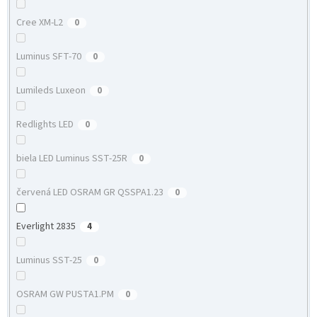
Cree XM-L2
0
Luminus SFT-70
0
Lumileds Luxeon
0
Redlights LED
0
biela LED Luminus SST-25R
0
červená LED OSRAM GR QSSPA1.23
0
Everlight 2835
4
Luminus SST-25
0
OSRAM GW PUSTA1.PM
0