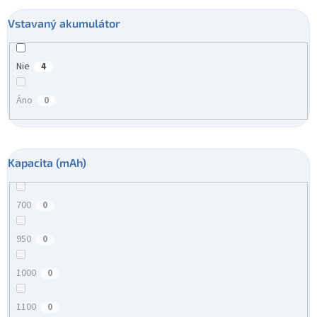
Vstavaný akumulátor
Nie
4
Áno
0
Kapacita (mAh)
700
0
950
0
1000
0
1100
0