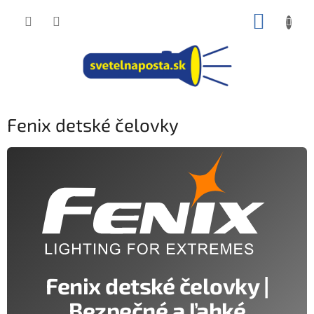
Prejsť
NÁKUP
na
obsah
KOŠÍK
Fenix detské čelovky
Fenix detské čelovky |
Bezpečné a ľahké