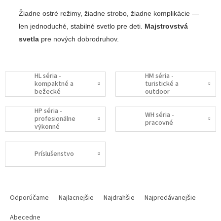
Žiadne ostré režimy, žiadne strobo, žiadne komplikácie —
len jednoduché, stabilné svetlo pre deti.
Majstrovstvá
svetla
pre nových dobrodruhov.
HL séria -
HM séria -
kompaktné a
turistické a
bežecké
outdoor
HP séria -
WH séria -
profesionálne
pracovné
výkonné
Príslušenstvo
R
a
Odporúčame
Najlacnejšie
Najdrahšie
Najpredávanejšie
d
e
Abecedne