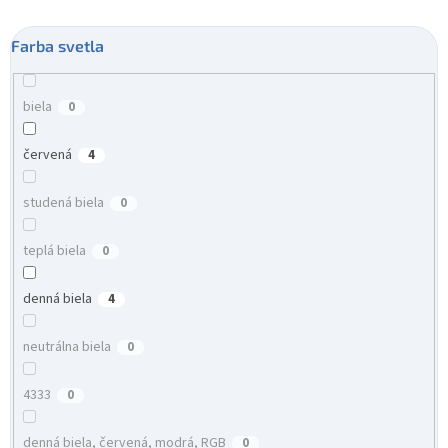
Farba svetla
biela
0
červená
4
studená biela
0
teplá biela
0
denná biela
4
neutrálna biela
0
4333
0
denná biela, červená, modrá, RGB
0