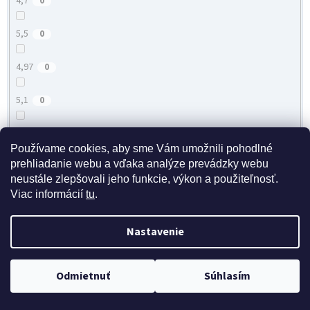
4,7
0
5,5
0
4,97
0
5,1
0
45
0
Používame cookies, aby sme Vám umožnili pohodlné
prehliadanie webu a vďaka analýze prevádzky webu
4,5
0
neustále zlepšovali jeho funkcie, výkon a použiteľnosť.
Viac informácií
tu
.
4,8
4
Nastavenie
4,57
0
3,5
0
Doprava zdarma pri nákupe nad 40 eur
Odmietnuť
Súhlasím
4,04
0