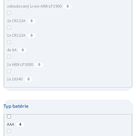
zabudovaný Li-ion ARB-LP1900
0
2x CR123A
0
1x CR123A
0
4x AA
0
1x ARB-LP3000
0
1x 16340
0
Typ batérie
AAA
4