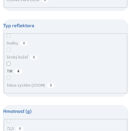
Typ reflektora
Duálny
0
široký kužeľ
0
TIR
4
fokus systém (ZOOM)
0
Hmotnosť (g)
72,5
0