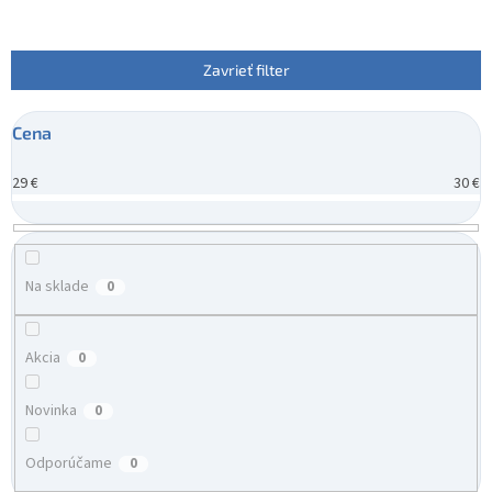
n
i
e
Zavrieť filter
p
r
Cena
o
d
29
€
30
€
u
k
t
o
v
Na sklade
0
Akcia
0
Novinka
0
Odporúčame
0