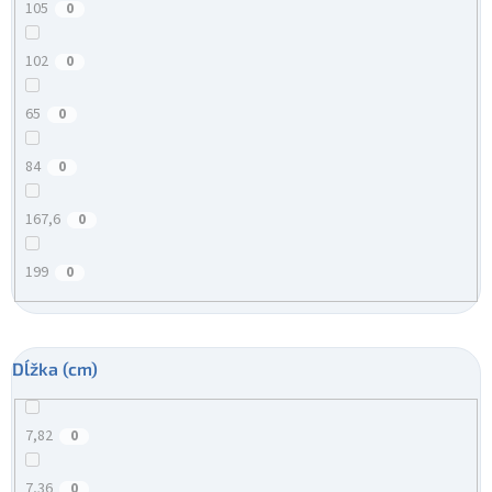
105
0
102
0
65
0
84
0
167,6
0
199
0
Dĺžka (cm)
7,82
0
7,36
0