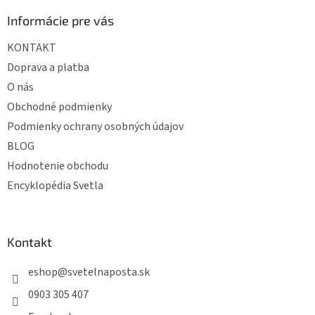
p
ä
Informácie pre vás
t
KONTAKT
i
e
Doprava a platba
O nás
Obchodné podmienky
Podmienky ochrany osobných údajov
BLOG
Hodnotenie obchodu
Encyklopédia Svetla
Kontakt
eshop
@
svetelnaposta.sk
0903 305 407