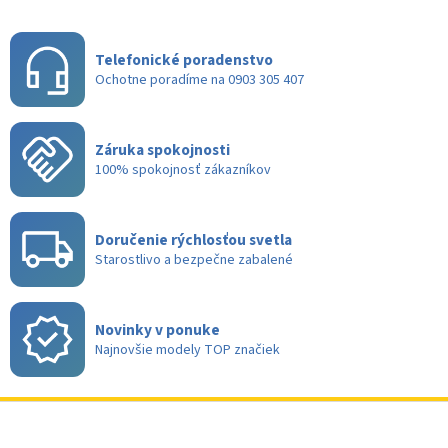
O
v
l
á
Telefonické poradenstvo
d
Ochotne poradíme na 0903 305 407
a
c
i
Záruka spokojnosti
e
100% spokojnosť zákazníkov
p
r
v
k
Doručenie rýchlosťou svetla
y
Starostlivo a bezpečne zabalené
v
ý
p
i
Novinky v ponuke
s
Najnovšie modely TOP značiek
u
Z
á