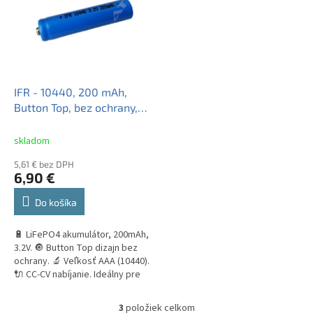
IFR - 10440, 200 mAh,
Button Top, bez ochrany,
3.2V, LiFePo4
skladom
5,61 € bez DPH
6,90 €
Do košíka
🔋 LiFePO4 akumulátor, 200mAh,
3.2V. 🔘 Button Top dizajn bez
ochrany. 🔬 Veľkosť AAA (10440).
🔌 CC-CV nabíjanie. Ideálny pre
mobilné aplikácie s nízkou
hmotnosťou. Vhodný pre...
3
položiek celkom