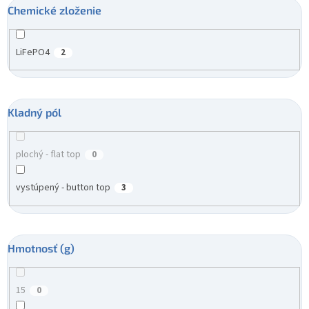
Chemické zloženie
LiFePO4
2
Kladný pól
plochý - flat top
0
vystúpený - button top
3
Hmotnosť (g)
15
0