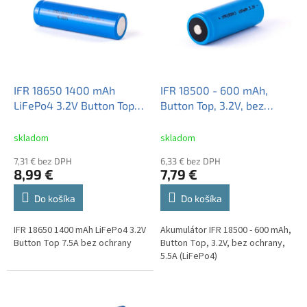
i
s
p
r
o
d
IFR 18650 1400 mAh
IFR 18500 - 600 mAh,
u
LiFePo4 3.2V Button Top
Button Top, 3.2V, bez
k
7.5A bez ochrany
ochrany, 5.5A (LiFePo4)
t
skladom
skladom
o
7,31 € bez DPH
6,33 € bez DPH
v
8,99 €
7,79 €
Do košíka
Do košíka
IFR 18650 1400 mAh LiFePo4 3.2V
Akumulátor IFR 18500 - 600 mAh,
Button Top 7.5A bez ochrany
Button Top, 3.2V, bez ochrany,
5.5A (LiFePo4)