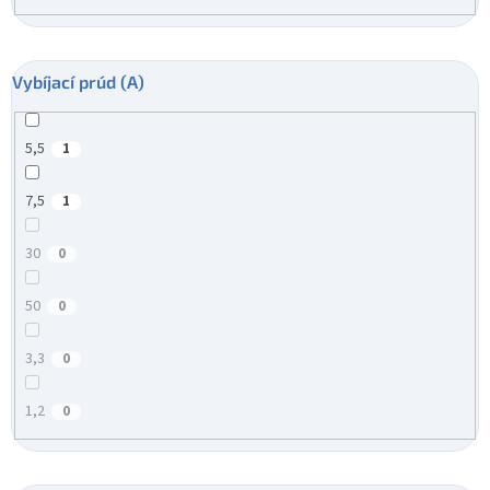
Vybíjací prúd (A)
5,5
1
7,5
1
30
0
50
0
3,3
0
1,2
0