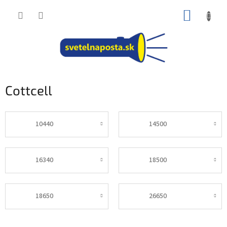
Prejsť
NÁKUP
na
obsah
KOŠÍK
Cottcell
10440
14500
16340
18500
18650
26650