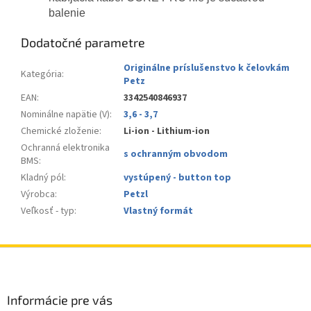
balenie
Dodatočné parametre
Originálne príslušenstvo k čelovkám
Kategória
:
Petz
EAN
:
3342540846937
Nominálne napätie (V)
:
3,6 - 3,7
Chemické zloženie
:
Li-ion - Lithium-ion
Ochranná elektronika
s ochranným obvodom
BMS
:
Kladný pól
:
vystúpený - button top
Výrobca
:
Petzl
Veľkosť - typ
:
Vlastný formát
Z
á
p
ä
Informácie pre vás