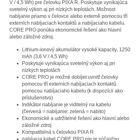
V / 4,5 Wh) pre čelovku PIXA R. Poskytuje vynikajúca
svetelný výkon aj pri nízkých teplotách. Možnost
nabíjanie priamo v čelovce alebo externě pomocou tří
externích nabíjaciach kontaktů a nabíjaciaho kabelu.
CORE PRO ponúka ekonomické řešení ako hlavní
alebo záložné zdroj.
Lithium-ionový akumulátor vysoké kapacity, 1250
mAh (3,6 V / 4,5 Wh)
Poskytuje vynikajúca svetelný výkon aj pri
nízkých teplotách
CORE PRO je možné dobíjet uvnitř čelovky
pomocou tří externích nabíjaciach kontaktů
pomocou nabíjaciaho kabelu (k dispozícii ako
príslušenstvo)
Indikátor nabíjanie je viditelný na kabelu
(červená = nabíjanie; zelená = nabito)
Ekonomické a udržitelné řešení ako hlavní alebo
záložné zdroj
Kompatibilná s čelovkou PIXA R
nabíjacia kabel CORE PRO nie je súčasťou