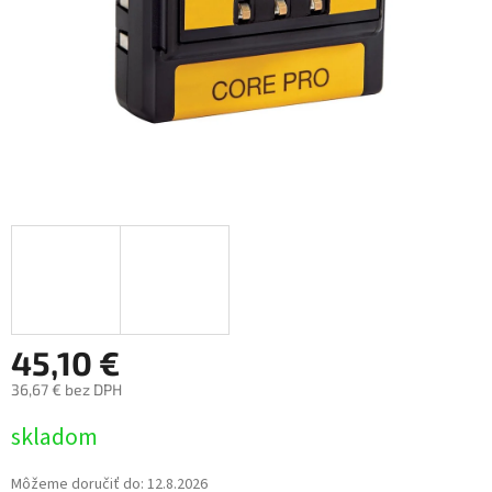
45,10 €
36,67 € bez DPH
Jednotková
skladom
cena:
Môžeme doručiť do:
12.8.2026