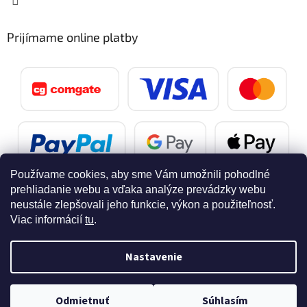
Prijímame online platby
Používame cookies, aby sme Vám umožnili pohodlné
prehliadanie webu a vďaka analýze prevádzky webu
neustále zlepšovali jeho funkcie, výkon a použiteľnosť.
Viac informácií
tu
.
Vytvoril Shoptet
Nastavenie
Copyright 2026
SvetelnaPosta.sk
. Všetky práva vyhradené.
Doprava zdarma pri nákupe nad 40 eur
Odmietnuť
Súhlasím
Upraviť nastavenie cookies