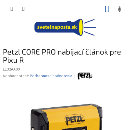
Prejsť
NÁKUP
na
obsah
KOŠÍK
Petzl CORE PRO nabíjací článok pre
Pixu R
E132AA00
Priemerné
Neohodnotené
Podrobnosti hodnotenia
hodnotenie
produktu
je
0,0
z
5
hviezdičiek.