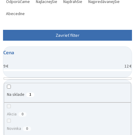
a
Odporúčame
Najlacnejšie
Najdrahšie
Najpredávanejšie
d
e
Abecedne
n
i
e
Zavrieť filter
p
r
Cena
o
d
9
€
12
€
u
k
t
o
v
Na sklade
1
Akcia
0
Novinka
0