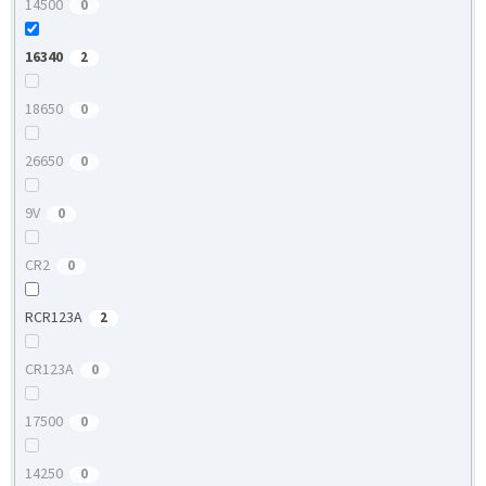
14500
0
16340
2
18650
0
26650
0
9V
0
CR2
0
RCR123A
2
CR123A
0
17500
0
14250
0