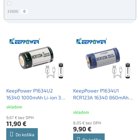
33600
0
V
ý
p
i
s
p
r
o
d
KeepPower P1634U2
KeepPower P1634U1
u
16340 1000mAh Li-ion 3V
RCR123A 16340 860mAh
k
Button top s ochranou
Li-ion 3V Button top s
skladom
Priemerné
t
USB nabíjateľný
ochranou USB nabíjateľný
skladom
hodnotenie
o
akumulátor
9,67 € bez DPH
akumulátor
produktu
11,90 €
8,05 € bez DPH
v
je
9,90 €
2,0
Do košíka
z
Do košíka