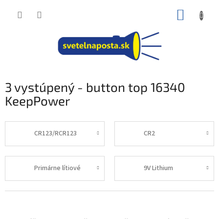
Prejsť
NÁKUP
na
obsah
KOŠÍK
3 vystúpený - button top 16340
KeepPower
CR123/RCR123
CR2
Primárne lítiové
9V Lithium
R