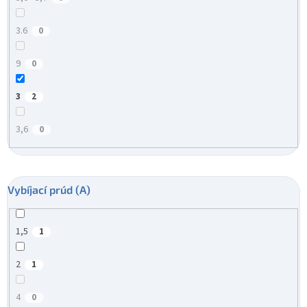
3.6
0
9
0
3
2
3,6
0
Vybíjací prúd (A)
1,5
1
2
1
4
0