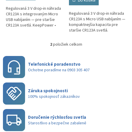
5
Regulovaná 3 V drop-in náhrada
hviezdičiek.
Regulovaná 3 V drop-in náhrada
CR123A s integrovaným Micro
CR123A s Micro USB nabíjaním —
USB nabíjaním — pre staršie
kompaktnejšia kapacita pre
CR123A svetlá. KeepPower •
staršie CR123A svetlá.
16340 • 1000 mAh • Li-ion 3 V •
KeepPower • 16340 • 860 mAh •
Button top • 2 A
Li-ion 3 V • Button top • 1,5 A
2
položiek celkom
O
v
l
á
Telefonické poradenstvo
d
Ochotne poradíme na 0903 305 407
a
c
i
Záruka spokojnosti
e
100% spokojnosť zákazníkov
p
r
v
k
Doručenie rýchlosťou svetla
y
Starostlivo a bezpečne zabalené
v
ý