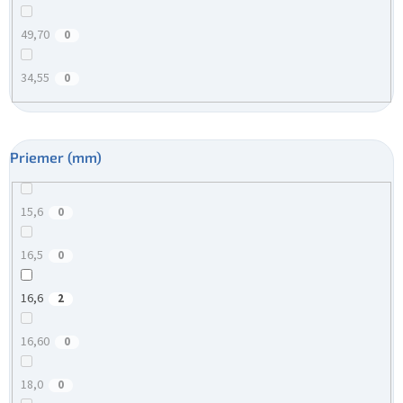
49,70
0
34,55
0
Priemer (mm)
15,6
0
16,5
0
16,6
2
16,60
0
18,0
0