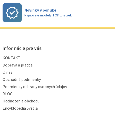
p
i
Novinky v ponuke
s
Najnovšie modely TOP značiek
u
Z
á
p
ä
Informácie pre vás
t
KONTAKT
i
e
Doprava a platba
O nás
Obchodné podmienky
Podmienky ochrany osobných údajov
BLOG
Hodnotenie obchodu
Encyklopédia Svetla