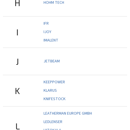
H
HOHM TECH
IFR
I
IJOY
IMALENT
J
JETBEAM
KEEPPOWER
K
KLARUS
KNIFESTOCK
LEATHERMAN EUROPE GMBH
LEDLENSER
L