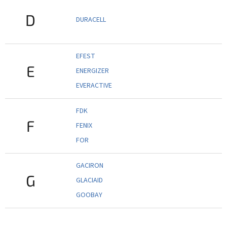
D
DURACELL
EFEST
E
ENERGIZER
EVERACTIVE
FDK
F
FENIX
FOR
GACIRON
G
GLACIAID
GOOBAY