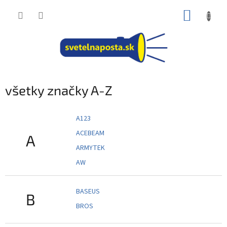
Prejsť
NÁKUP
na
obsah
KOŠÍK
všetky značky A-Z
A123
ACEBEAM
A
ARMYTEK
AW
BASEUS
B
BROS