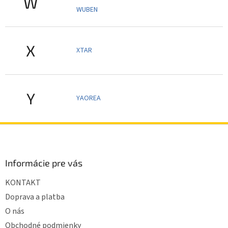
W
WUBEN
X
XTAR
Y
YAOREA
Z
á
p
ä
Informácie pre vás
t
KONTAKT
i
e
Doprava a platba
O nás
Obchodné podmienky