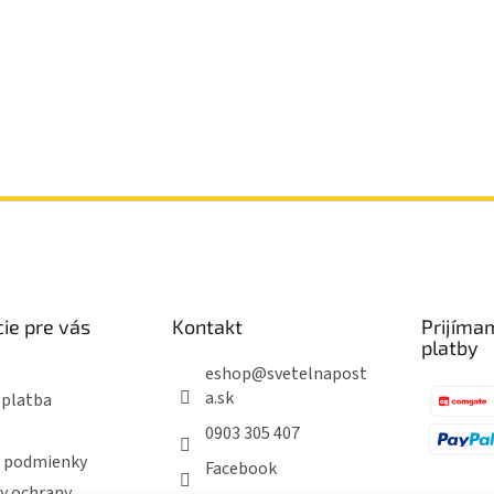
ie pre vás
Kontakt
Prijíma
platby
eshop
@
svetelnapost
a.sk
 platba
0903 305 407
 podmienky
Facebook
y ochrany