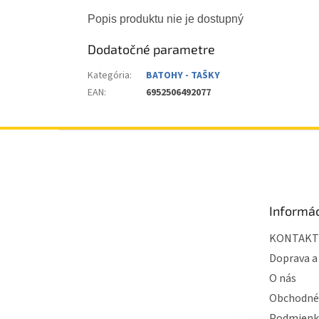
Popis produktu nie je dostupný
Dodatočné parametre
Kategória
:
BATOHY - TAŠKY
EAN
:
6952506492077
Z
á
p
ä
t
Informác
i
e
KONTAKT
Doprava a
O nás
Obchodné
Podmienk