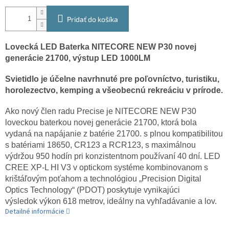
Pridať do košíka
Lovecká LED Baterka NITECORE NEW P30 novej
generácie 21700, výstup LED 1000LM
Svietidlo je účelne navrhnuté pre poľovníctvo, turistiku,
horolezectvo, kemping a všeobecnú rekreáciu v prírode.
Ako nový člen radu Precise je NITECORE NEW P30
loveckou baterkou novej generácie 21700, ktorá bola
vydaná na napájanie z batérie 21700. s plnou kompatibilitou
s batériami 18650, CR123 a RCR123, s maximálnou
výdržou 950 hodín pri konzistentnom používaní 40 dní.
LED
CREE XP-L HI V3 v optickom systéme kombinovanom s
krištáľovým poťahom a technológiou „Precision Digital
Optics Technology“ (PDOT) poskytuje vynikajúci
výsledok výkon 618 metrov, ideálny na vyhľadávanie a lov.
Detailné informácie