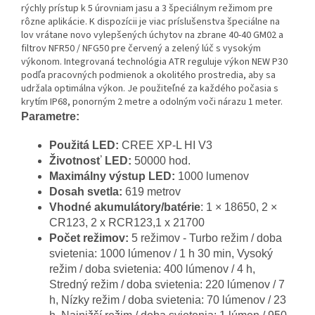
rýchly prístup k 5 úrovniam jasu a 3 špeciálnym režimom pre
rôzne aplikácie. K dispozícii je viac príslušenstva špeciálne na
lov vrátane novo vylepšených úchytov na zbrane 40-40 GM02 a
filtrov NFR50 / NFG50 pre červený a zelený lúč s vysokým
výkonom.
Integrovaná technológia ATR reguluje výkon NEW P30
podľa pracovných podmienok a okolitého prostredia, aby sa
udržala optimálna výkon. Je použiteľné za každého počasia s
krytím IP68, ponorným 2 metre a odolným voči nárazu 1 meter.
Parametre:
Použitá LED:
CREE XP-L HI V3
Životnosť LED:
50000 hod.
Maximálny výstup LED:
1000 lumenov
Dosah svetla:
619 metrov
Vhodné akumulátory/batérie
: 1 × 18650, 2 ×
CR123, 2 x RCR123,1 x 21700
Počet režimov:
5 režimov - T
urbo režim / doba
svietenia:
1000 lúmenov / 1 h 30 min, V
ysoký
režim / doba svietenia:
400 lúmenov / 4 h,
Stredný
režim / doba svietenia:
220 lúmenov / 7
h, N
ízky režim / doba svietenia:
70 lúmenov / 23