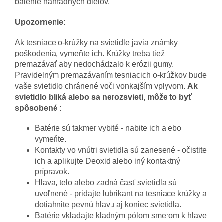
balenie náhradných dielov.
Upozornenie:
Ak tesniace o-krúžky na svietidle javia známky
poškodenia, vymeňte ich. Krúžky treba tiež
premazávať aby nedochádzalo k erózii gumy.
Pravidelným premazávaním tesniacich o-krúžkov bude
vaše svietidlo chránené voči vonkajším vplyvom.
Ak
svietidlo bliká alebo sa nerozsvieti, môže to byť
spôsobené :
Batérie sú takmer vybité - nabite ich alebo
vymeňte.
Kontakty vo vnútri svietidla sú zanesené - očistite
ich a aplikujte Deoxid alebo iný kontaktný
prípravok.
Hlava, telo alebo zadná časť svietidla sú
uvoľnené - pridajte lubrikant na tesniace krúžky a
dotiahnite pevnú hlavu aj koniec svietidla.
Batérie vkladajte kladným pólom smerom k hlave