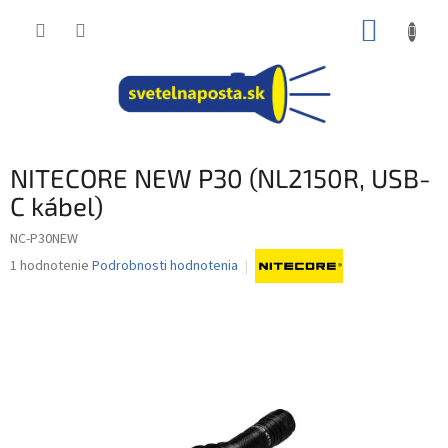
Prejsť
NÁKUP
na
obsah
KOŠÍK
NITECORE NEW P30 (NL2150R, USB-
C kábel)
NC-P30NEW
Priemerné
1 hodnotenie
Podrobnosti hodnotenia
hodnotenie
produktu
je
5,0
z
5
hviezdičiek.