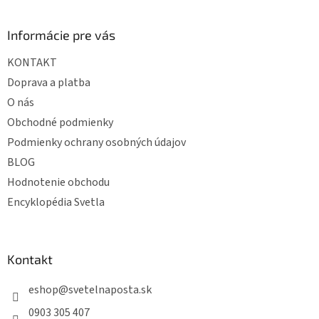
á
p
ä
Informácie pre vás
t
KONTAKT
i
e
Doprava a platba
O nás
Obchodné podmienky
Podmienky ochrany osobných údajov
BLOG
Hodnotenie obchodu
Encyklopédia Svetla
Kontakt
eshop
@
svetelnaposta.sk
0903 305 407