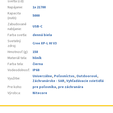
svetla (cd)
:
Napájanie
:
1x 21700
Kapacita
5000
(mAh)
:
Zabudované
USB-C
nabíjanie
:
Farba svetla
:
denná biela
Svetelný
Cree XP-L HI V3
zdroj
:
Hmotnosť (g)
:
158
Materiál tela
:
hliník
Farba tela
:
čierna
Vodeodolnosť
:
IP68
Univerzálne
,
Poľovníctvo
,
Outdoorové
,
Využitie
:
Záchranárske - SAR
,
Vyhľadávacie svietidlá
Pre koho
:
pre poľovníka
,
pre záchranára
Výrobca
:
Nitecore
Z