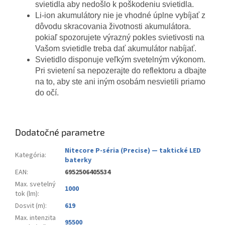
svietidla aby nedošlo k poškodeniu svietidla.
Li-ion akumulátory nie je vhodné úplne vybíjať z
dôvodu skracovania životnosti akumulátora.
pokiaľ spozorujete výrazný pokles svietivosti na
Vašom svietidle treba dať akumulátor nabíjať.
Svietidlo disponuje veľkým svetelným výkonom.
Pri svietení sa nepozerajte do reflektoru a dbajte
na to, aby ste ani iným osobám nesvietili priamo
do očí.
Dodatočné parametre
Nitecore P-séria (Precise) — taktické LED
Kategória
:
baterky
EAN
:
6952506405534
Max. svetelný
1000
tok (lm)
:
Dosvit (m)
:
619
Max. intenzita
95500