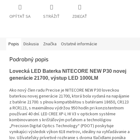
OPÝTAŤ SA
STRÁŽIŤ
ZDIEĽAŤ
Popis
Diskusia
Značka
Ostatné informácie
Podrobný popis
Lovecká LED Baterka NITECORE NEW P30 novej
generácie 21700, výstup LED 1000LM
Ako nový člen radu Precise je NITECORE NEW P30 loveckou
baterkou novej generácie 21700, ktorá bola vydaná na napájanie
z batérie 21700. s plnou kompatibilitou s batériami 18650, CR123
a RCR123, s maximálnou výdržou 950 hodín pri konzistentnom
používaní 40 dní.
LED CREE XP-L HI V3 v optickom systéme
kombinovanom s krištáľovým poťahom a technológiou
„Precision Digital Optics Technology“ (PDOT) poskytuje
vynikajúci výsledok výkon 618 metrov, ideálny na vyhľadávanie a
lov.
Užívateľsky prívetivé rozhranie s dvoma tlačidlami ponúka