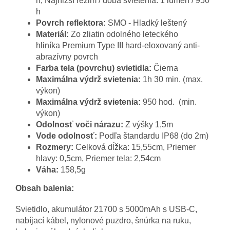
h, N
ajnižší režim / doba svietenia:
1 lúmen / 950
h
Povrch reflektora:
SMO - Hladký leštený
Materiál:
Zo zliatin odolného leteckého
hliníka Premium Type III hard-eloxovaný anti-
abrazívny povrch
Farba tela (povrchu) svietidla:
Čierna
Maximálna výdrž svietenia:
1h 30 min. (max.
výkon)
Maximálna výdrž svietenia:
950 hod. (min.
výkon)
Odolnosť voči nárazu:
Z výšky 1,5m
Vode odolnosť:
Podľa štandardu IP68 (do 2m)
Rozmery:
Celková dĺžka: 15,55cm, Priemer
hlavy: 0,5cm, Priemer tela: 2,54cm
Váha:
158,5g
Obsah balenia:
Svietidlo, akumulátor 21700 s 5000mAh s USB-C,
nabíjací kábel, nylonové puzdro, šnúrka na ruku,