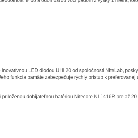
odeodolnosti IP68 a odolnosťou voči pádom z výšky 1 metra, tot
novatívnou LED diódou UHi 20 od spoločnosti NiteLab, poskytu
Jeho funkcia pamäte zabezpečuje rýchly prístup k preferovanej ú
i priloženou dobíjateľnou batériou Nitecore NL1416R pre až 20