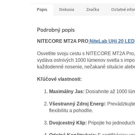
Popis
Diskusia
Značka
Ostatné info
Podrobný popis
NITECORE MT2A PRO
NiteLab UHi 20 LED
Osvetlite svoju cestu s NITECORE MT2A Pro, v
vydáva oslnivých 1000 lúmenov svetla s imp
každodenné nosenie, nečakané situácie alebo
Kľúčové vlastnosti:
Maximálny Jas:
Dosiahnite až 1000 lú
Všestranný Zdroj Energ
i: Prevádzkujt
flexibilitu a pohodlie.
Dvojcestný Klip:
Pripojte ho jednoducho