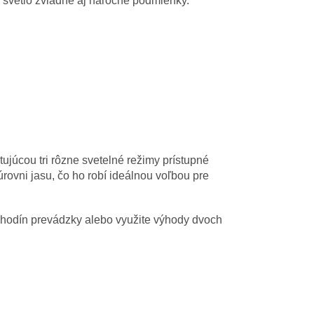
o svetlo zvládne aj náročné podmienky.
júcou tri rôzne svetelné režimy prístupné
rovni jasu, čo ho robí ideálnou voľbou pre
 hodín prevádzky alebo využite výhody dvoch