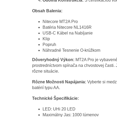
Odolná Konštrukcia:
S certifikáciou v
Obsah Balenia:
Nitecore MT2A Pro
Batéria Nitecore NL1416R
USB-C Kábel na Nabíjanie
Klip
Popruh
Náhradné Tesnenie O-krúžkom
Dôveryhodný Výkon:
MT2A Pro je vybavené i
prostredníctvom spínača na chvostovej časti. 
rôzne situácie.
Rôzne Možnosti Napájania:
Vyberte si medz
batérií typu AA.
Technické Špecifikácie:
LED: UHi 20 LED
Maximálny Jas: 1000 lúmenov