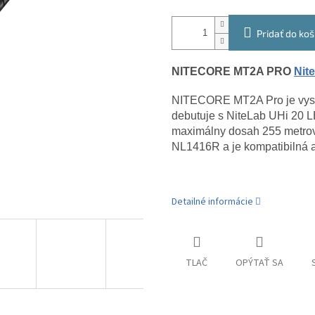
Pridať do koš
NITECORE MT2A PRO
Nit
NITECORE MT2A Pro je vysok
debutuje s NiteLab UHi 20 
maximálny dosah 255 metrov.
NL1416R a je kompatibilná a
Detailné informácie
TLAČ
OPÝTAŤ SA