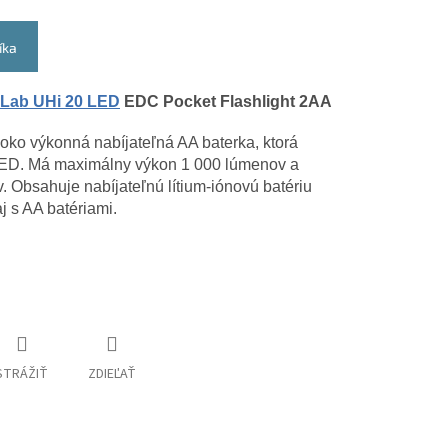
íka
eLab UHi 20 LED
EDC Pocket Flashlight 2AA
o výkonná nabíjateľná AA baterka, ktorá
LED. Má maximálny výkon 1 000 lúmenov a
 Obsahuje nabíjateľnú lítium-iónovú batériu
j s AA batériami.
STRÁŽIŤ
ZDIEĽAŤ