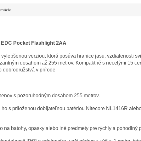
rmácie
EDC Pocket Flashlight 2AA
ylepšenou verziou, ktorá posúva hranice jasu, vzdialenosti svi
ozantným dosahom až 255 metrov. Kompaktné s necelými 15 cen
 dobrodružstvá v prírode.
menov s pozoruhodným dosahom 255 metrov.
e ho s priloženou dobíjateľnou batériou Nitecore NL1416R ale
 na batohy, opasky alebo iné predmety pre rýchly a pohodlný p