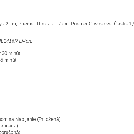
 - 2 cm, Priemer Tlmiča - 1,7 cm, Priemer Chvostovej Časti - 1
NL1416R Li-ion:
 30 minút
45 minút
om na Nabíjanie (Priložená)
orúčaná)
dporúčaná)