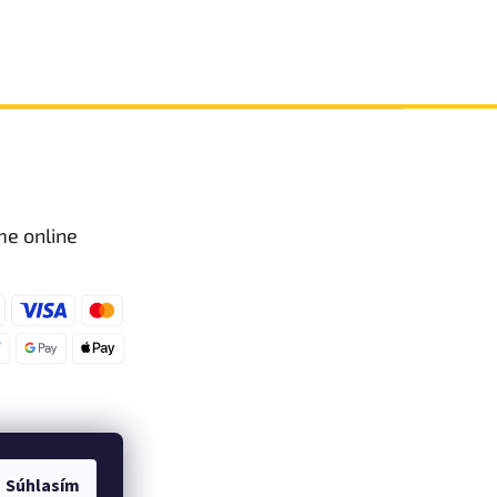
me online
Súhlasím