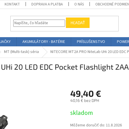
KONTAKT
DOPRAVA A PLATBA
O NÁS
OBCHODNÉ PODMIE
HĽADAŤ
ÍJAČKY
AKUMULÁTORY - BATÉRIE
PRÍSLUŠENSTVO
POWER
MT (Multi-task) séria
NITECORE MT2A PRO NiteLab UHi 20 LED EDC P
Hi 20 LED EDC Pocket Flashlight 2AA
49,40 €
40,16 € bez DPH
Jednotková
skladom
cena:
Môžeme doručiť do:
11.8.2026