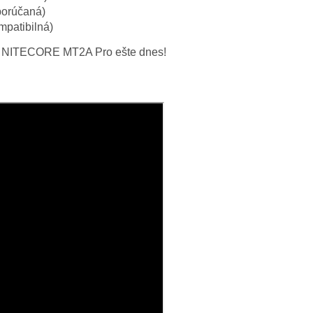
porúčaná)
mpatibilná)
voje NITECORE MT2A Pro ešte dnes!