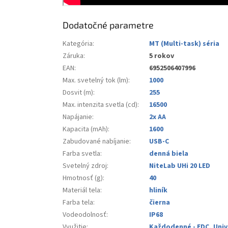
Dodatočné parametre
Kategória
:
MT (Multi-task) séria
Záruka
:
5 rokov
EAN
:
6952506407996
Max. svetelný tok (lm)
:
1000
Dosvit (m)
:
255
Max. intenzita svetla (cd)
:
16500
Napájanie
:
2x AA
Kapacita (mAh)
:
1600
Zabudované nabíjanie
:
USB-C
Farba svetla
:
denná biela
Svetelný zdroj
:
NiteLab UHi 20 LED
Hmotnosť (g)
:
40
Materiál tela
:
hliník
Farba tela
:
čierna
Vodeodolnosť
:
IP68
Využitie
:
Každodenné - EDC
,
Univ