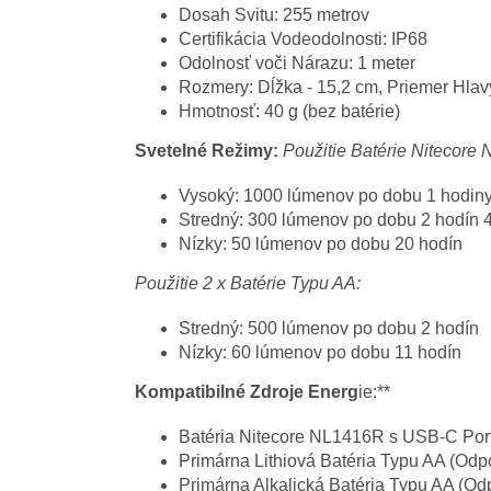
Dosah Svitu: 255 metrov
Certifikácia Vodeodolnosti: IP68
Odolnosť voči Nárazu: 1 meter
Rozmery: Dĺžka - 15,2 cm, Priemer Hlavy
Hmotnosť: 40 g (bez batérie)
Svetelné Režimy:
Použitie Batérie Nitecore 
Vysoký: 1000 lúmenov po dobu 1 hodiny
Stredný: 300 lúmenov po dobu 2 hodín 
Nízky: 50 lúmenov po dobu 20 hodín
Použitie 2 x Batérie Typu AA:
Stredný: 500 lúmenov po dobu 2 hodín
Nízky: 60 lúmenov po dobu 11 hodín
Kompatibilné Zdroje Energ
ie:**
Batéria Nitecore NL1416R s USB-C Port
Primárna Lithiová Batéria Typu AA (Odp
Primárna Alkalická Batéria Typu AA (O