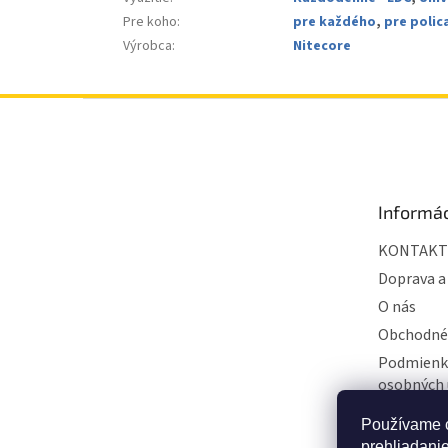
Pre koho
:
pre každého
,
pre polic
Výrobca
:
Nitecore
Z
á
p
ä
t
Informác
i
e
KONTAKT
Doprava a
O nás
Obchodné
Podmienk
osobných 
BLOG
Používame c
Hodnoten
prehliadani