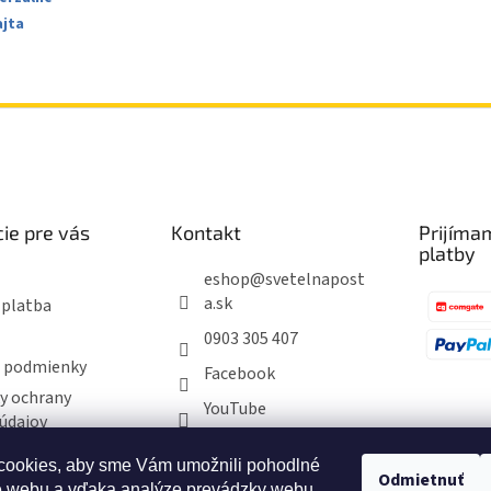
ajta
ie pre vás
Kontakt
Prijíma
platby
eshop
@
svetelnapost
a.sk
 platba
0903 305 407
 podmienky
Facebook
y ochrany
YouTube
údajov
ookies, aby sme Vám umožnili pohodlné
Odmietnuť
ie obchodu
e webu a vďaka analýze prevádzky webu