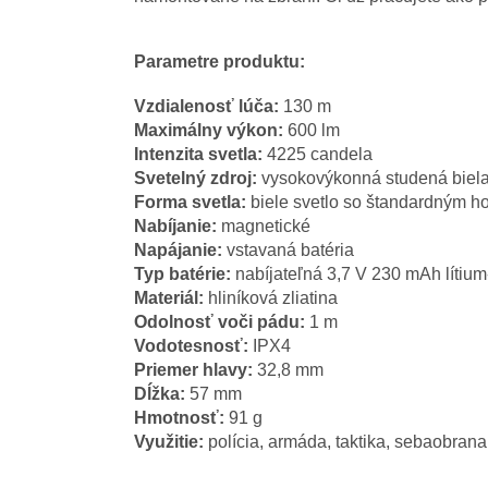
Parametre produktu:
Vzdialenosť lúča:
130 m
Maximálny výkon:
600 lm
Intenzita svetla:
4225 candela
Svetelný zdroj:
vysokovýkonná studená biel
Forma svetla:
biele svetlo so štandardným h
Nabíjanie:
magnetické
Napájanie:
vstavaná batéria
Typ batérie:
nabíjateľná 3,7 V 230 mAh lítium
Materiál:
hliníková zliatina
Odolnosť voči pádu:
1 m
Vodotesnosť:
IPX4
Priemer hlavy:
32,8 mm
Dĺžka:
57 mm
Hmotnosť:
91 g
Využitie:
polícia, armáda, taktika, sebaobrana