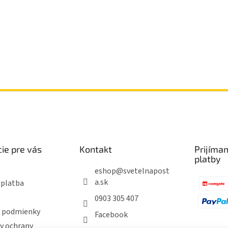
ie pre vás
Kontakt
Prijíma
platby
eshop
@
svetelnapost
a.sk
 platba
0903 305 407
 podmienky
Facebook
y ochrany