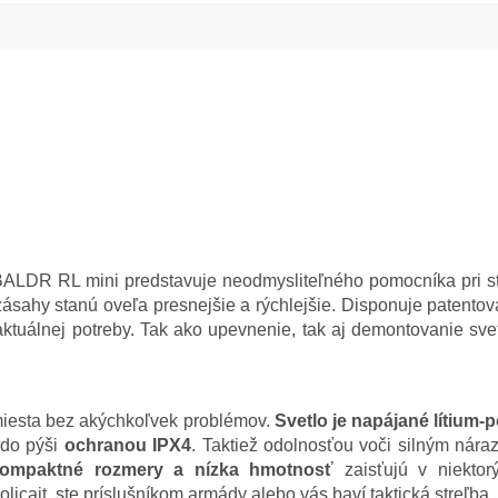
LDR RL mini predstavuje neodmysliteľného pomocníka pri st
ásahy stanú oveľa presnejšie a rýchlejšie. Disponuje patent
tuálnej potreby. Tak ako upevnenie, tak aj demontovanie svetla
miesta bez akýchkoľvek problémov.
Svetlo je napájané lítium
rdo pýši
ochranou IPX4
. Taktiež odolnosťou voči silným ná
ompaktné rozmery a nízka hmotnosť
zaisťujú v niektor
licajt, ste príslušníkom armády alebo vás baví taktická streľba.