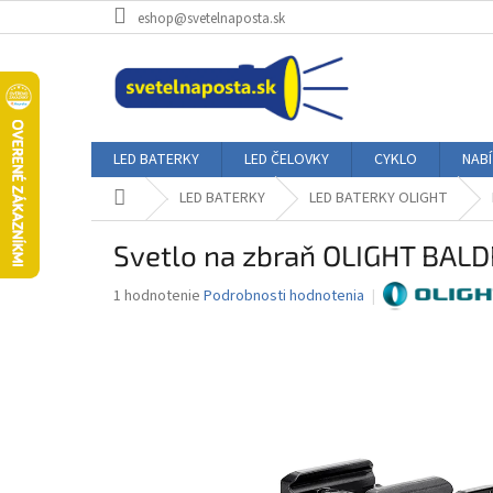
Prejsť
eshop@svetelnaposta.sk
na
obsah
LED BATERKY
LED ČELOVKY
CYKLO
NAB
Domov
LED BATERKY
LED BATERKY OLIGHT
Svetlo na zbraň OLIGHT BALDR
Priemerné
1 hodnotenie
Podrobnosti hodnotenia
hodnotenie
produktu
je
5,0
z
5
hviezdičiek.