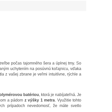
reľbe počas tajomného šera a úplnej tmy. So
ovaným uchytením na posúvnú koľajnicu, vďaka
 z vašej zbrane je veľmi intuitívne, rýchle a
-polymérovou batériou
, ktorá je nabíjateľná. Je
razom a pádom
z výšky 1 metra
. Využitie tohto
ých prípadoch nevedomosť, že máte svetlo