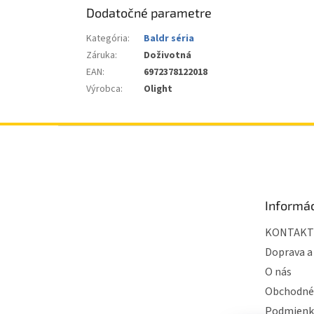
Dodatočné parametre
Kategória
:
Baldr séria
Záruka
:
Doživotná
EAN
:
6972378122018
Výrobca
:
Olight
Z
á
p
ä
t
Informác
i
e
KONTAKT
Doprava a
O nás
Obchodné
Podmienk