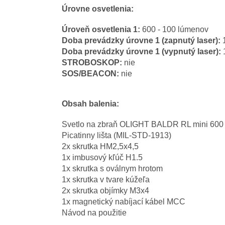
Úrovne osvetlenia:
Úroveň osvetlenia 1:
600 - 100 lúmenov
Doba prevádzky úrovne 1 (zapnutý laser):
1
Doba prevádzky úrovne 1 (vypnutý laser):
1
STROBOSKOP:
nie
SOS/BEACON:
nie
Obsah balenia:
Svetlo na zbraň OLIGHT BALDR RL mini 600 l
Picatinny lišta (MIL-STD-1913)
2x skrutka HM2,5x4,5
1x imbusový kľúč H1.5
1x skrutka s oválnym hrotom
1x skrutka v tvare kúžeľa
2x skrutka objímky M3x4
1x magnetický nabíjací kábel MCC
Návod na použitie