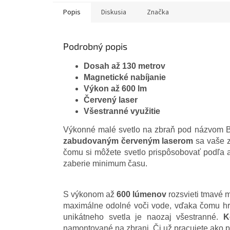
Popis
Diskusia
Značka
Podrobný popis
Dosah až 130 metrov
Magnetické nabíjanie
Výkon až 600 lm
Červený laser
Všestranné využitie
Výkonné malé svetlo na zbraň pod názvom BA
zabudovaným červeným laserom
sa vaše z
čomu si môžete svetlo prispôsobovať podľa ak
zaberie minimum času.
S výkonom až
600 lúmenov
rozsvieti tmavé 
maximálne odolné voči vode, vďaka čomu h
unikátneho svetla je naozaj všestranné.
K
namontované na zbrani. Či už pracujete ako po