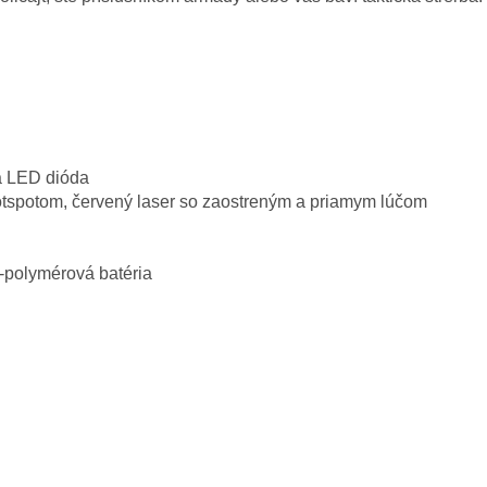
a LED dióda
otspotom, červený laser so zaostreným a priamym lúčom
-polymérová batéria