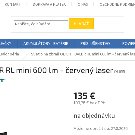
KONTAKT
DOPRAVA A PLATBA
O NÁS
OBCHODNÉ PODMIE
HĽADAŤ
ÍJAČKY
AKUMULÁTORY - BATÉRIE
PRÍSLUŠENSTVO
POWER
Baldr séria
Svetlo na zbraň OLIGHT BALDR RL mini 600 lm - červený la
 RL mini 600 lm - červený laser
OL655
135 €
109,76 € bez DPH
Jednotková
na objednávku
cena:
Môžeme doručiť do:
27.8.2026