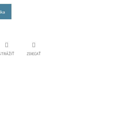
íka
STRÁŽIŤ
ZDIEĽAŤ