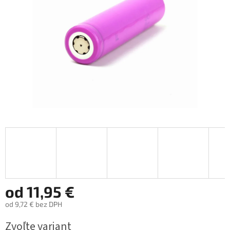
od
11,95 €
od
9,72 €
bez DPH
Jednotková
Zvoľte variant
cena: