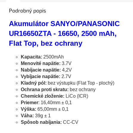
Podrobný popis
Akumulátor SANYO/PANASONIC
UR16650ZTA - 16650, 2500 mAh,
Flat Top, bez ochrany
Kapacita:
2500mAh
Menovité napätie:
3.7V
Nabíjacie napätie:
4,2V
Vybíjacie napätie:
2.7V
Kladný pól:
bez výstupku (Flat Top - plochý)
Ochrana proti skratu:
bez ochrany
Chemické zloženie:
LiCo (ICR)
Priemer
: 16,40mm ± 0,1
Výška:
65,00mm ± 0,1
Váha:
39g ± 1
Spôsob nabíjania:
CC-CV