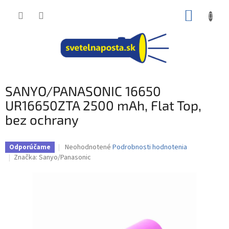
Prejsť
NÁKUP
na
obsah
KOŠÍK
SANYO/PANASONIC 16650
UR16650ZTA 2500 mAh, Flat Top,
bez ochrany
Priemerné
Neohodnotené
Podrobnosti hodnotenia
Odporúčame
hodnotenie
Značka:
Sanyo/Panasonic
produktu
je
0,0
z
5
hviezdičiek.