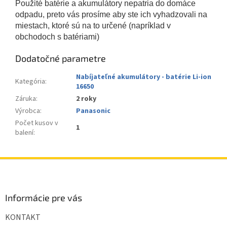
Použité batérie a akumulátory nepatria do domáce
odpadu, preto vás prosíme aby ste ich vyhadzovali na
miestach, ktoré sú na to určené (napríklad v
obchodoch s batériami)
Dodatočné parametre
Nabíjateľné akumulátory - batérie Li-ion
Kategória
:
16650
Záruka
:
2 roky
Výrobca
:
Panasonic
Počet kusov v
1
balení
:
Z
á
p
ä
Informácie pre vás
t
KONTAKT
i