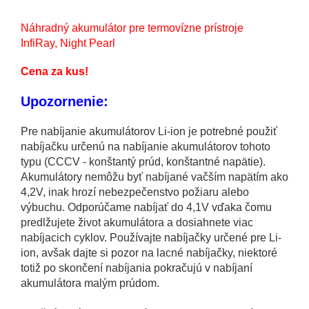
Náhradný akumulátor pre termovízne prístroje
InfiRay, Night Pearl
Cena za kus!
Upozornenie:
Pre nabíjanie akumulátorov Li-ion je potrebné použiť
nabíjačku určenú na nabíjanie akumulátorov tohoto
typu (CCCV - konštantý prúd, konštantné napätie).
Akumulátory nemôžu byť nabíjané vačším napätím ako
4,2V, inak hrozí nebezpečenstvo požiaru alebo
výbuchu. Odporúčame nabíjať do 4,1V vďaka čomu
predlžujete život akumulátora a dosiahnete viac
nabíjacich cyklov. Používajte nabíjačky určené pre Li-
ion, avšak dajte si pozor na lacné nabíjačky, niektoré
totiž po skončení nabíjania pokračujú v nabíjaní
akumulátora malým prúdom.