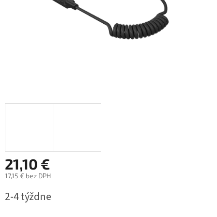
21,10 €
17,15 € bez DPH
Jednotková
2-4 týždne
cena: