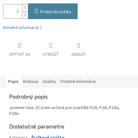
Pridať do košíka
Detailné informácie
OPÝTAŤ SA
STRÁŽIŤ
ZDIEĽAŤ
Popis
Diskusia
Značka
Ostatné informácie
Podrobný popis
-priemer tela: 25,4 mm-určená pre svietidlá P10i, P20i, P10ix,
P20ix
Dodatočné parametre
Kategória
:
Ďiaľkové spúšte