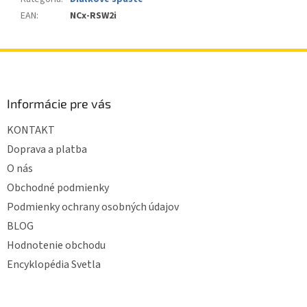
EAN
:
NCx-RSW2i
Z
á
p
ä
Informácie pre vás
t
KONTAKT
i
e
Doprava a platba
O nás
Obchodné podmienky
Podmienky ochrany osobných údajov
BLOG
Hodnotenie obchodu
Encyklopédia Svetla