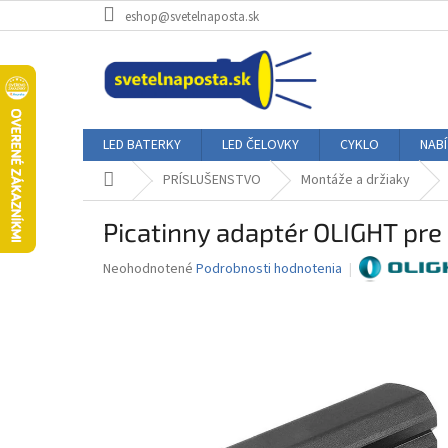
Prejsť
eshop@svetelnaposta.sk
na
obsah
LED BATERKY
LED ČELOVKY
CYKLO
NAB
Domov
PRÍSLUŠENSTVO
Montáže a držiaky
Picatinny adaptér OLIGHT pre
Priemerné
Neohodnotené
Podrobnosti hodnotenia
hodnotenie
produktu
je
0,0
z
5
hviezdičiek.