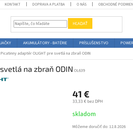
KONTAKT
DOPRAVA A PLATBA
O NÁS
OBCHODNÉ PODMIE
HĽADAŤ
ÍJAČKY
AKUMULÁTORY - BATÉRIE
PRÍSLUŠENSTVO
POWER
Picatinny adaptér OLIGHT pre svetlá na zbraň ODIN
 svetlá na zbraň ODIN
OL639
41 €
33,33 € bez DPH
Jednotková
skladom
cena:
Môžeme doručiť do:
12.8.2026