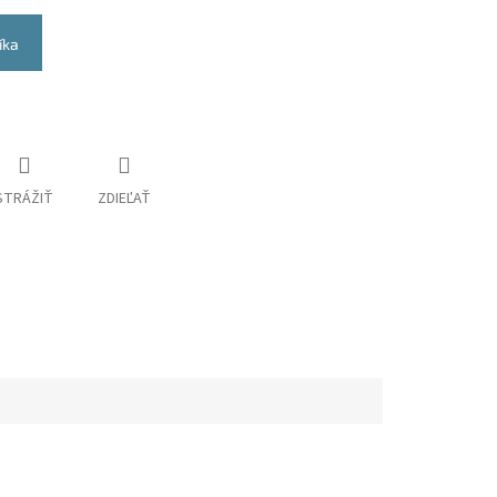
íka
STRÁŽIŤ
ZDIEĽAŤ