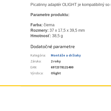
Picatinny adaptér OLIGHT je kompatibilný so
Parametre produktu:
Farba:
čierna
Rozmery:
37 x 17,5 x 39,5 mm
Hmotnosť:
38,5 g
Dodatočné parametre
Kategória
:
Montáže a držiaky
Záruka
:
2 roky
EAN
:
6972378121400
Výrobca
:
Olight
Z
á
p
ä
t