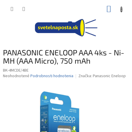
Prejsť
NÁKUP
na
obsah
KOŠÍK
PANASONIC ENELOOP AAA 4ks - Ni-
MH (AAA Micro), 750 mAh
BK-4MCDE/4BE
Priemerné
Neohodnotené
Podrobnosti hodnotenia
Značka:
Panasonic Eneloop
hodnotenie
produktu
je
0,0
z
5
hviezdičiek.