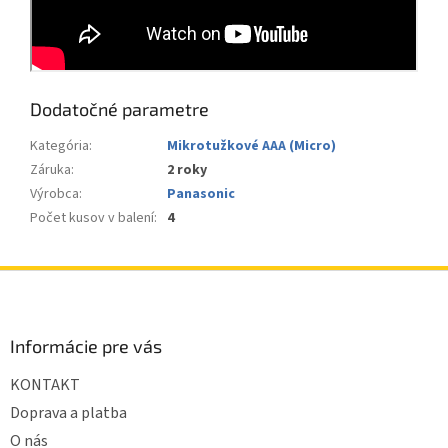
Dodatočné parametre
Kategória
:
Mikrotužkové AAA (Micro)
Záruka
:
2 roky
Výrobca
:
Panasonic
Počet kusov v balení
:
4
Z
á
p
ä
Informácie pre vás
t
KONTAKT
i
e
Doprava a platba
O nás