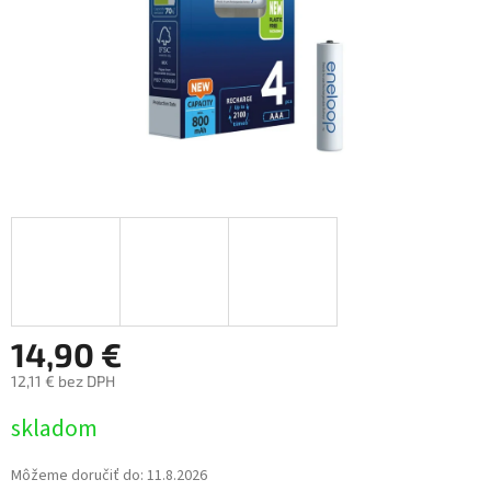
14,90 €
12,11 € bez DPH
Jednotková
skladom
cena:
Môžeme doručiť do:
11.8.2026