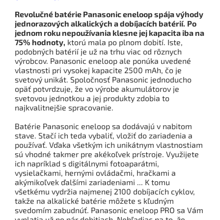
Revolučné batérie Panasonic eneloop spája výhody
jednorazových alkalických a dobíjacích batérií.
Po
jednom roku nepoužívania klesne jej kapacita iba na
75% hodnoty,
ktorú mala po plnom dobití.
Iste,
podobných batérií je už na trhu viac od rôznych
výrobcov.
Panasonic eneloop ale ponúka uvedené
vlastnosti pri vysokej kapacite 2500 mAh, čo je
svetový unikát.
Spoločnosť Panasonic jednoducho
opäť potvrdzuje, že vo výrobe akumulátorov je
svetovou jednotkou a jej produkty zdobia to
najkvalitnejšie spracovanie.
Batérie Panasonic eneloop sa dodávajú v nabitom
stave.
Stačí ich teda vybaliť, vložiť do zariadenia a
používať.
Vďaka všetkým ich unikátnym vlastnostiam
sú vhodné takmer pre akékoľvek prístroje.
Využijete
ich napríklad s digitálnymi fotoaparátmi,
vysielačkami, hernými ovládačmi, hračkami a
akýmikoľvek ďalšími zariadeniami ... K tomu
všetkému vydržia najmenej 2100 dobíjacích cyklov,
takže na alkalické batérie môžete s kľudným
svedomím zabudnúť.
Panasonic eneloop PRO sa Vám
vyplatia už po pár dobitiach.
Nehľadiac na to, že