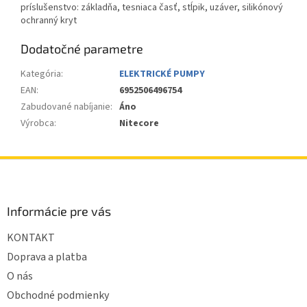
príslušenstvo: základňa, tesniaca časť, stĺpik, uzáver, silikónový
ochranný kryt
Dodatočné parametre
Kategória
:
ELEKTRICKÉ PUMPY
EAN
:
6952506496754
Zabudované nabíjanie
:
Áno
Výrobca
:
Nitecore
Z
á
p
ä
Informácie pre vás
t
KONTAKT
i
e
Doprava a platba
O nás
Obchodné podmienky