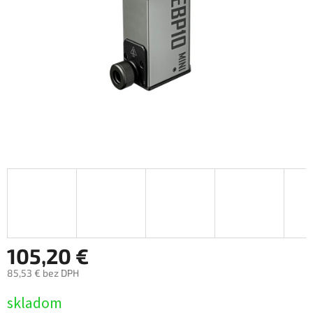
105,20 €
85,53 € bez DPH
Jednotková
skladom
cena: