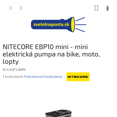
Prejsť
NÁKUP
na
obsah
KOŠÍK
NITECORE EBP10 mini - mini
elektrická pumpa na bike, moto,
lopty
NCX-EBP10MINI
Priemerné
1 hodnotenie
Podrobnosti hodnotenia
hodnotenie
produktu
je
5,0
z
5
hviezdičiek.