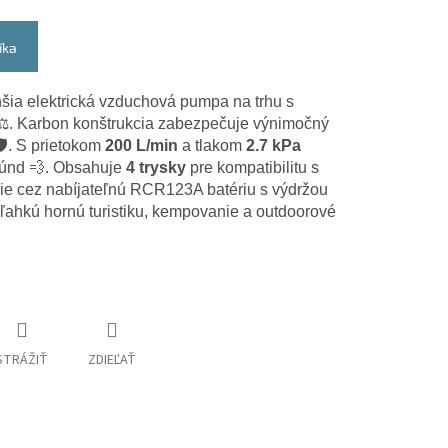
íka
hšia elektrická vzduchová pumpa na trhu s
️. Karbon konštrukcia zabezpečuje výnimočný
️. S prietokom
200 L/min
a tlakom
2.7 kPa
kúnd 💨. Obsahuje
4 trysky
pre kompatibilitu s
nie cez nabíjateľnú RCR123A batériu s výdržou
raľahkú hornú turistiku, kempovanie a outdoorové
STRÁŽIŤ
ZDIEĽAŤ