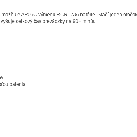
umožňuje AP05C výmenu RCR123A batérie. Stačí jeden otočok vi
zvyšuje celkový čas prevádzky na 90+ minút.
ov
ťou balenia