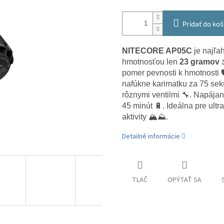
Pridať do koš
NITECORE AP05C
je najľa
hmotnosťou len
23 gramov
⚖
pomer pevnosti k hmotnosti 
nafúkne karimatku za 75 se
rôznymi ventilmi 🔧. Napája
45 minút 🔋. Ideálna pre ult
aktivity 🏔️⛰️.
Detailné informácie
TLAČ
OPÝTAŤ SA