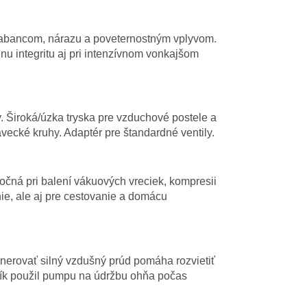
krabancom, nárazu a poveternostným vplyvom.
nu integritu aj pri intenzívnom vonkajšom
v. Široká/úzka tryska pre vzduchové postele a
vecké kruhy. Adaptér pre štandardné ventily.
točná pri balení vákuových vreciek, kompresii
ie, ale aj pre cestovanie a domácu
erovať silný vzdušný prúd pomáha rozvietiť
ník použil pumpu na údržbu ohňa počas