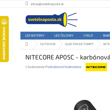
Prejsť
eshop@svetelnaposta.sk
na
obsah
LED BATERKY
LED ČELOVKY
CYKLO
NAB
Domov
OUTDOOR
ELEKTRICKÉ PUMPY
NITE
NITECORE AP05C - karbónová 
Priemerné
1 hodnotenie
Podrobnosti hodnotenia
hodnotenie
produktu
je
3,0
z
5
hviezdičiek.