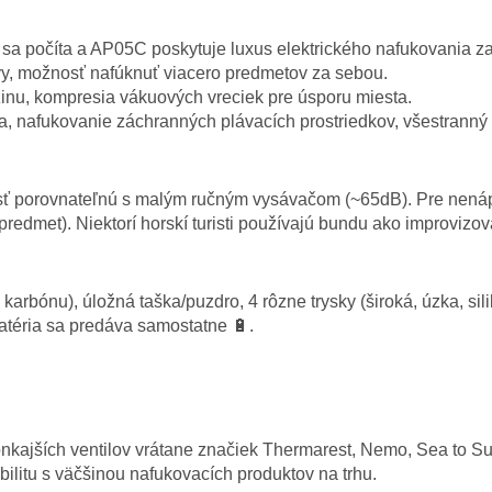
a počíta a AP05C poskytuje luxus elektrického nafukovania z
y, možnosť nafúknuť viacero predmetov za sebou.
inu, kompresia vákuových vreciek pre úsporu miesta.
 nafukovanie záchranných plávacích prostriedkov, všestranný 
sť porovnateľnú s malým ručným vysávačom (~65dB). Pre nen
redmet). Niektorí horskí turisti používajú bundu ako improvizov
ónu), úložná taška/puzdro, 4 rôzne trysky (široká, úzka, silik
atéria sa predáva samostatne 🔋.
nkajších ventilov vrátane značiek Thermarest, Nemo, Sea to Sum
litu s väčšinou nafukovacích produktov na trhu.