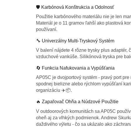
🛡️ Karbónová Konštrukcia a Odolnosť
Použitie karbónového materiálu nie je len ma
Materiál je o 11 gramov ľahší ako plastová ko
používaní.
🔧 Univerzálny Multi-Tryskový Systém
V balení nájdete 4 rôzne trysky plus adaptér,
vzduchové vankúše. Silikónová tryska pre baló
🔄 Funkcia Nafukovania a Vypúšťania
AP05C je dvojportový systém - pravý port pre 
spodnej bielizne alebo rýchlom vypúšťaní kar
organizáciu ✈️📦.
🔥 Zapaľovač Ohňa a Núdzové Použitie
V outdoorových komunitách sa AP05C používa
oheň aj za vlhkých podmienok. Andrew Skurka
daždivého výletu - čo sa ukázalo ako záchran