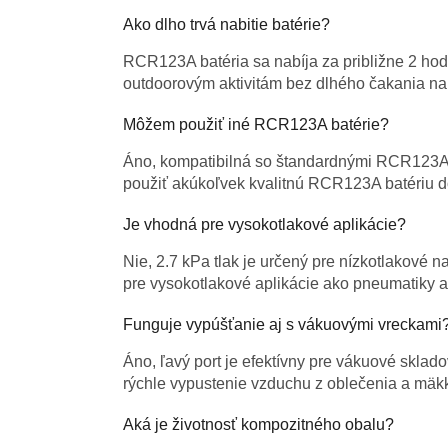
Ako dlho trvá nabitie batérie?
RCR123A batéria sa nabíja za približne 2 hod
outdoorovým aktivitám bez dlhého čakania na 
Môžem použiť iné RCR123A batérie?
Áno, kompatibilná so štandardnými RCR123A 
použiť akúkoľvek kvalitnú RCR123A batériu d
Je vhodná pre vysokotlakové aplikácie?
Nie, 2.7 kPa tlak je určený pre nízkotlakové 
pre vysokotlakové aplikácie ako pneumatiky al
Funguje vypúšťanie aj s vákuovými vreckami
Áno, ľavý port je efektívny pre vákuové sklad
rýchle vypustenie vzduchu z oblečenia a mäk
Aká je životnosť kompozitného obalu?