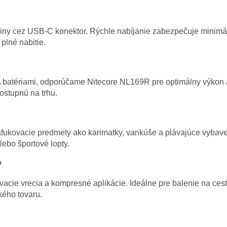
iny cez USB-C konektor. Rýchle nabíjanie zabezpečuje minimál
plné nabitie.
batériami, odporúčame Nitecore NL169R pre optimálny výkon 
ostupnú na trhu.
nafukovacie predmety ako karimatky, vankúše a plávajúce vybave
ebo športové lopty.
?
ovacie vrecia a kompresné aplikácie. Ideálne pre balenie na ces
kého tovaru.