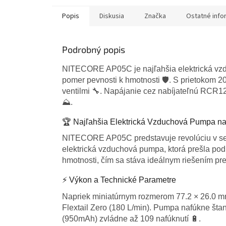
Popis
Diskusia
Značka
Ostatné info
Podrobný popis
NITECORE AP05C je najľahšia elektrická vzd
pomer pevnosti k hmotnosti 🛡️. S prietokom 2
ventilmi 🔧. Napájanie cez nabíjateľnú RCR123
⛰️.
🏆 Najľahšia Elektrická Vzduchová Pumpa na
NITECORE AP05C predstavuje revolúciu v segm
elektrická vzduchová pumpa, ktorá prešla pod
hmotnosti, čím sa stáva ideálnym riešením pr
⚡ Výkon a Technické Parametre
Napriek miniatúrnym rozmerom 77.2 × 26.0 mm
Flextail Zero (180 L/min). Pumpa nafúkne šta
(950mAh) zvládne až 109 nafúknutí 🔋.