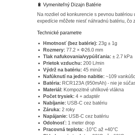
🔋 Vymeniteľný Dizajn Batérie
Na rozdiel od konkurencie s pevnou batériou 
expedície môžete niesť náhradnú batériu, čo 
Technické parametre
Hmotnosť (bez batérie):
23g ± 1g
Rozmery:
77.2 × Φ26.0 mm
Tlak nafukovania/vypúšťania:
± 2.7 kPa
Prietok vzduchu:
200 L/min
Výdrž na batériu:
45 minút
Nafúknutí na jedno nabitie:
~109 vankúš
Batéria:
RCR123A (950mAh) - nie je súčas
Materiál:
Kompozitné uhlíkové vlákna
Počet trysiek:
4 + adaptér
Nabíjanie:
USB-C cez batériu
Záruka:
2 roky
Napájanie:
USB-C cez batériu
Odolnosť:
1 meter drop
Pracovná teplota:
-10°C až +40°C