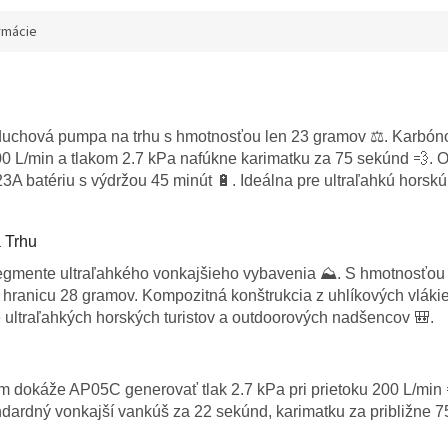
rmácie
uchová pumpa na trhu s hmotnosťou len 23 gramov ⚖️. Karbón
00 L/min a tlakom 2.7 kPa nafúkne karimatku za 75 sekúnd 💨. O
A batériu s výdržou 45 minút 🔋. Ideálna pre ultraľahkú horskú t
 Trhu
ente ultraľahkého vonkajšieho vybavenia ⛰️. S hmotnosťou le
 hranicu 28 gramov. Kompozitná konštrukcia z uhlíkových vlák
e ultraľahkých horských turistov a outdoorových nadšencov 🎒.
 dokáže AP05C generovať tlak 2.7 kPa pri prietoku 200 L/min 
ndardný vonkajší vankúš za 22 sekúnd, karimatku za približne 