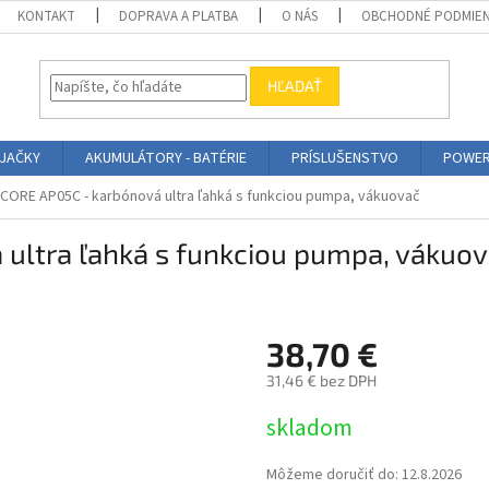
KONTAKT
DOPRAVA A PLATBA
O NÁS
OBCHODNÉ PODMIE
HĽADAŤ
ÍJAČKY
AKUMULÁTORY - BATÉRIE
PRÍSLUŠENSTVO
POWER
CORE AP05C - karbónová ultra ľahká s funkciou pumpa, vákuovač
ultra ľahká s funkciou pumpa, vákuo
38,70 €
31,46 € bez DPH
Jednotková
skladom
cena:
Môžeme doručiť do:
12.8.2026