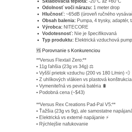
Skladovacia teplota:
-20°C až +60°C
Odolnosť voči nárazu:
1 meter drop
Hlučnosť:
~65dB (úroveň ručného vysáva
Obsah balenia:
Pumpa, 4 trysky, adaptér, 
Výrobca:
NITECORE
Vodotesnosť:
Nie je špecifikovaná
Typ produktu:
Elektrická vzduchová pum
🆚 Porovnanie s Konkurenciou
**Versus Flextail Zero:**
• 11g ľahšia (23g vs 34g) ⚖️
• Vyšší prietok vzduchu (200 vs 180 L/min) 💨
• Z uhlíkových vlákien vs plastová konštrukcia 
• Vymeniteľná vs pevná batéria 🔋
• Podobná cena (~$43)
**Versus Rex Creations Pad-Pal V5:**
• Ťažšia (23g vs 9g), ale samostatne napájan
• Elektrická vs externé napájanie ⚡
• Rýchlejšie nafukovanie