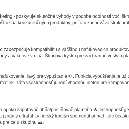
rketing - poskytuje skutočné výhody v podobe odolnosti voči š
nštrukcia konkurenčných produktov, pričom zachováva štrukturál
 čo zabezpečuje kompatibilitu s väčšinou nafukovacích produkto
ny a vákuové vrecia. Štipcová tryska pre záchranné vesty a pla
nafukovanie, ľavý pre vypúšťanie 💨. Funkcia vypúšťania je uži
imatiek. Táto všestrannosť ju robí vhodnou nielen pre kempovan
 aj ako zapaľovač ohňa/posilňovač plameňa 🔥. Schopnosť gen
 (známy ultraľahký horský turista) spomenul prípad, kde účast
a pre celú skupinu ⛰️.