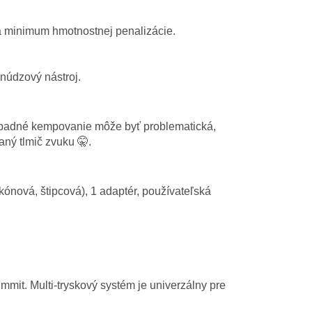
a minimum hmotnostnej penalizácie.
núdzový nástroj.
ápadné kempovanie môže byť problematická,
aný tlmič zvuku 🤫.
ónová, štipcová), 1 adaptér, používateľská
mit. Multi-tryskový systém je univerzálny pre