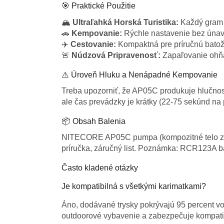
🎯 Praktické Použitie
🏔️
Ultraľahká Horská Turistika:
Každý gram s
🚗
Kempovanie:
Rýchle nastavenie bez únav
✈️
Cestovanie:
Kompaktná pre príručnú batož
🚨
Núdzová Pripravenosť:
Zapaľovanie ohňa,
⚠️ Úroveň Hluku a Nenápadné Kempovanie
Treba upozorniť, že AP05C produkuje hlučno
ale čas prevádzky je krátky (22-75 sekúnd na p
📦 Obsah Balenia
NITECORE AP05C pumpa (kompozitné telo z karb
príručka, záručný list. Poznámka: RCR123A b
Často kladené otázky
Je kompatibilná s všetkými karimatkami?
Áno, dodávané trysky pokrývajú 95 percent vo
outdoorové vybavenie a zabezpečuje kompatibi