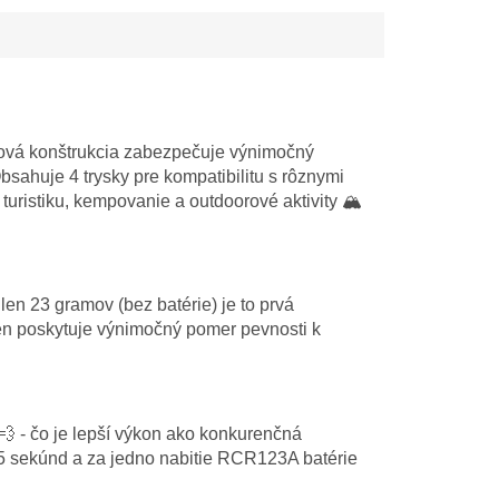
ová konštrukcia zabezpečuje výnimočný
bsahuje 4 trysky pre kompatibilitu s rôznymi
uristiku, kempovanie a outdoorové aktivity 🏔️
n 23 gramov (bez batérie) je to prvá
ien poskytuje výnimočný pomer pevnosti k
 - čo je lepší výkon ako konkurenčná
75 sekúnd a za jedno nabitie RCR123A batérie