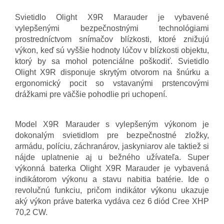
Svietidlo Olight X9R Marauder je vybavené
vylepšenými bezpečnostnými technológiami
prostredníctvom snímačov blízkosti, ktoré znižujú
výkon, keď sú vyššie hodnoty lúčov v blízkosti objektu,
ktorý by sa mohol potenciálne poškodiť. Svietidlo
Olight X9R disponuje skrytým otvorom na šnúrku a
ergonomický pocit so vstavanými prstencovými
drážkami pre väčšie pohodlie pri uchopení.
Model X9R Marauder s vylepšeným výkonom je
dokonalým svietidlom pre bezpečnostné zložky,
armádu, políciu, záchranárov, jaskyniarov ale taktiež si
nájde uplatnenie aj u bežného užívateľa. Super
výkonná baterka Olight X9R Marauder je vybavená
indikátorom výkonu a stavu nabitia batérie. Ide o
revolučnú funkciu, pričom indikátor výkonu ukazuje
aký výkon práve baterka vydáva cez 6 diód Cree XHP
70,2 CW.