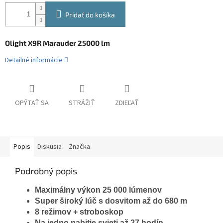
Pridať do košíka
Olight X9R Marauder 25000 lm
Detailné informácie
OPÝTAŤ SA
STRÁŽIŤ
ZDIEĽAŤ
Popis
Diskusia
Značka
Podrobný popis
Maximálny výkon 25 000 lúmenov
Super široký lúč s dosvitom až do 680 m
8 režimov + stroboskop
Na jedno nabitie svieti až 27 hodín