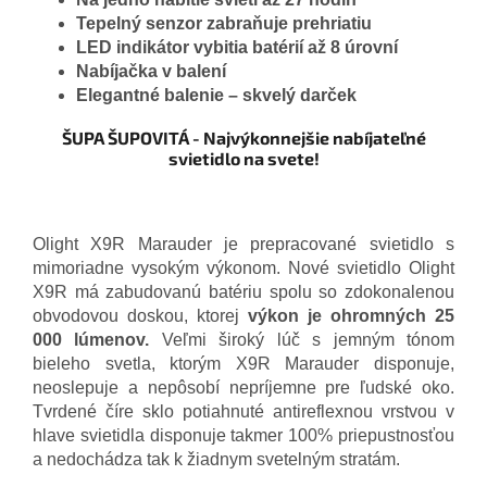
Tepelný senzor zabraňuje prehriatiu
LED indikátor vybitia batérií až 8 úrovní
Nabíjačka v balení
Elegantné balenie – skvelý darček
ŠUPA ŠUPOVITÁ - Najvýkonnejšie nabíjateľné
svietidlo na svete!
Olight X9R Marauder je prepracované svietidlo s
mimoriadne vysokým výkonom. Nové svietidlo Olight
X9R má zabudovanú batériu spolu so zdokonalenou
obvodovou doskou, ktorej
výkon je ohromných 25
000 lúmenov.
Veľmi široký lúč s jemným tónom
bieleho svetla, ktorým X9R Marauder disponuje,
neoslepuje a nepôsobí nepríjemne pre ľudské oko.
Tvrdené číre sklo potiahnuté antireflexnou vrstvou v
hlave svietidla disponuje takmer 100% priepustnosťou
a nedochádza tak k žiadnym svetelným stratám.