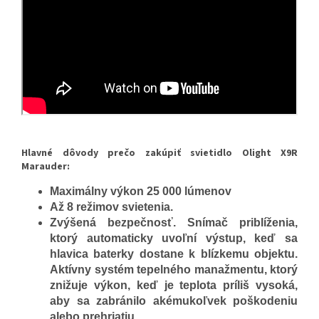
Hlavné dôvody prečo zakúpiť svietidlo Olight X9R
Marauder:
Maximálny výkon 25 000 lúmenov
Až 8 režimov svietenia.
Zvýšená bezpečnosť. Snímač priblíženia,
ktorý automaticky uvoľní výstup, keď sa
hlavica baterky dostane k blízkemu objektu.
Aktívny systém tepelného manažmentu, ktorý
znižuje výkon, keď je teplota príliš vysoká,
aby sa zabránilo akémukoľvek poškodeniu
alebo prehriatiu.