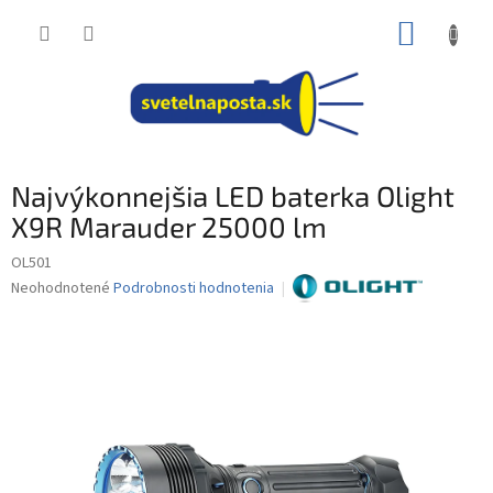
Prejsť
NÁKUP
na
obsah
KOŠÍK
Najvýkonnejšia LED baterka Olight
X9R Marauder 25000 lm
OL501
Priemerné
Neohodnotené
Podrobnosti hodnotenia
hodnotenie
produktu
je
0,0
z
5
hviezdičiek.