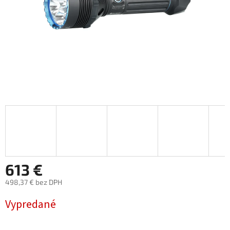
613 €
498,37 € bez DPH
Jednotková
Vypredané
cena: