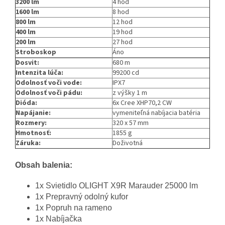
3200 lm
4 hod
1600 lm
8 hod
800 lm
12 hod
400 lm
19 hod
200 lm
27 hod
Stroboskop
Áno
Dosvit:
680 m
Intenzita lúča:
99200 cd
Odolnosť voči vode:
IPX7
Odolnosť voči pádu:
z výšky 1 m
Dióda:
6x Cree XHP70,2 CW
Napájanie:
vymeniteľná nabíjacia batéria
Rozmery:
320 x 57 mm
Hmotnosť:
1855 g
Záruka:
Doživotná
Obsah balenia:
1x Svietidlo OLIGHT X9R Marauder 25000 lm
1x Prepravný odolný kufor
1x Popruh na rameno
1x Nabíjačka