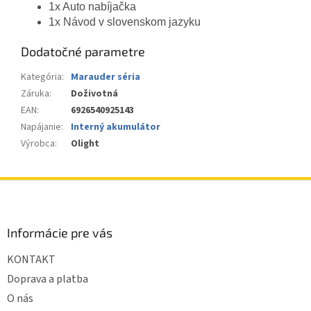
1x Auto nabíjačka
1x Návod v slovenskom jazyku
Dodatočné parametre
Kategória
:
Marauder séria
Záruka
:
Doživotná
EAN
:
6926540925143
Napájanie
:
Interný akumulátor
Výrobca
:
Olight
Z
á
p
ä
Informácie pre vás
t
KONTAKT
i
e
Doprava a platba
O nás