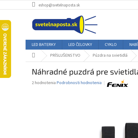
Prejsť
eshop@svetelnaposta.sk
na
obsah
LED BATERKY
LED ČELOVKY
CYKLO
NAB
Domov
PRÍSLUŠENSTVO
Púzdra na svietidlá
Náhradné puzdrá pre svietidl
Priemerné
2 hodnotenia
Podrobnosti hodnotenia
hodnotenie
produktu
je
3,0
z
5
hviezdičiek.