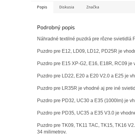
Popis
Diskusia
Značka
Podrobný popis
Náhradné textilné puzdrá pre rôzne svietidlá 
Puzdro pre E12, LD09, LD12, PD25R je vhodné a
Puzdro pre E15 XP-G2, E16, E18R, RC09 je vho
Puzdro pre LD22, E20 a E20 V2.0 a E25 je vhod
Puzdro pre LR35R je vhodné aj pre iné svietid
Puzdro pre PD32, UC30 a E35 (1000lm) je vhodn
Puzdro pre PD35, UC35 a E35 V3.0 je vhodné aj
Puzdro pre TK09, TK11 TAC, TK15, TK16 V2.0,
34 milimetrov.