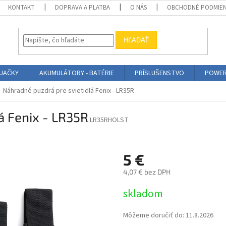
KONTAKT
DOPRAVA A PLATBA
O NÁS
OBCHODNÉ PODMIE
HĽADAŤ
ÍJAČKY
AKUMULÁTORY - BATÉRIE
PRÍSLUŠENSTVO
POWER
Náhradné puzdrá pre svietidlá Fenix - LR35R
á Fenix - LR35R
LR35RHOLST
5 €
4,07 € bez DPH
Jednotková
skladom
cena:
Môžeme doručiť do:
11.8.2026