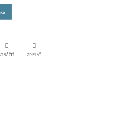
íka
STRÁŽIŤ
ZDIEĽAŤ