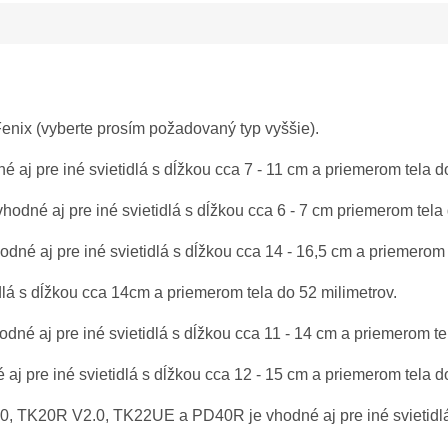
Fenix (vyberte prosím požadovaný typ vyššie).
j pre iné svietidlá s dĺžkou cca 7 - 11 cm a priemerom tela do
dné aj pre iné svietidlá s dĺžkou cca 6 - 7 cm priemerom tela 
né aj pre iné svietidlá s dĺžkou cca 14 - 16,5 cm a priemerom 
lá s dĺžkou cca 14cm a priemerom tela do 52 milimetrov.
é aj pre iné svietidlá s dĺžkou cca 11 - 14 cm a priemerom tel
 pre iné svietidlá s dĺžkou cca 12 - 15 cm a priemerom tela do
 TK20R V2.0, TK22UE a PD40R je vhodné aj pre iné svietidlá 