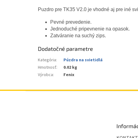
Puzdro pre TK35 V2.0 je vhodné aj pre iné svi
Pevné prevedenie.
Jednoduché pripevnenie na opasok.
Zatváranie na suchý zips.
Dodatočné parametre
Kategória
:
Púzdra na svietidlá
Hmotnosť
:
0.02 kg
Výrobca
:
Fenix
Z
á
p
ä
t
Informác
i
e