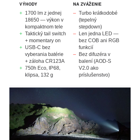
VÝHODY
NA ZVÁŽENIE
+
1700 lm z jednej
–
Turbo krátkodobé
18650 — výkon v
(tepelný
kompaktnom tele
stepdown)
+
Taktický tail switch
–
Len jedna LED —
+ momentary on
bez COB ani RGB
+
USB-C bez
funkcií
vyberania batérie
–
Bez difuzéra v
+ záloha CR123A
balení (AOD-S
+
750h Eco, IP68,
V2.0 ako
klipsa, 132 g
príslušenstvo)