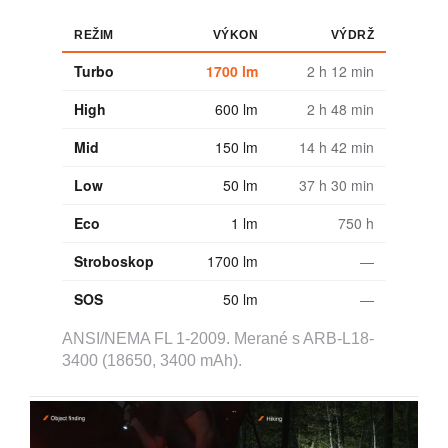
REŽIM
VÝKON
VÝDRŽ
Turbo
1700 lm
2 h 12 min
High
600 lm
2 h 48 min
Mid
150 lm
14 h 42 min
Low
50 lm
37 h 30 min
Eco
1 lm
750 h
Stroboskop
1700 lm
—
SOS
50 lm
—
ANSI/NEMA FL 1-2009. Merané s ARB-L18-
3400 (18650, 3400 mAh).