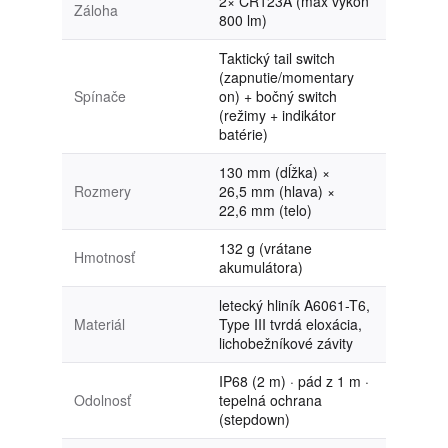
2× CR123A (max výkon
Záloha
800 lm)
Taktický tail switch
(zapnutie/momentary
Spínače
on) + bočný switch
(režimy + indikátor
batérie)
130 mm (dĺžka) ×
Rozmery
26,5 mm (hlava) ×
22,6 mm (telo)
132 g (vrátane
Hmotnosť
akumulátora)
letecký hliník A6061-T6,
Materiál
Type III tvrdá eloxácia,
lichobežníkové závity
IP68 (2 m) · pád z 1 m ·
Odolnosť
tepelná ochrana
(stepdown)