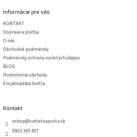
p
ä
Informácie pre vás
t
KONTAKT
i
e
Doprava a platba
O nás
Obchodné podmienky
Podmienky ochrany osobných údajov
BLOG
Hodnotenie obchodu
Encyklopédia Svetla
Kontakt
eshop
@
svetelnaposta.sk
0903 305 407