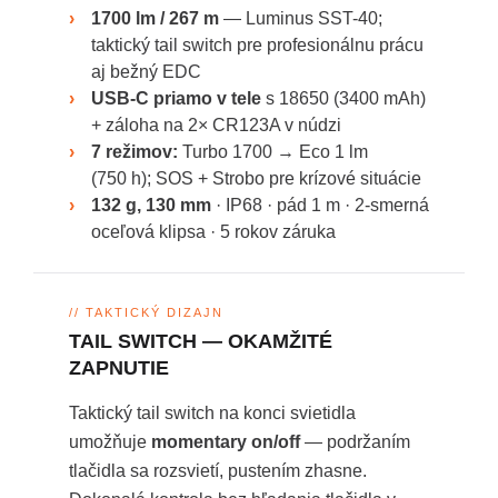
›
1700 lm / 267 m
— Luminus SST-40;
taktický tail switch pre profesionálnu prácu
aj bežný EDC
›
USB-C priamo v tele
s 18650 (3400 mAh)
+ záloha na 2× CR123A v núdzi
›
7 režimov:
Turbo 1700 → Eco 1 lm
(750 h); SOS + Strobo pre krízové situácie
›
132 g, 130 mm
· IP68 · pád 1 m · 2-smerná
oceľová klipsa · 5 rokov záruka
// TAKTICKÝ DIZAJN
TAIL SWITCH — OKAMŽITÉ
ZAPNUTIE
Taktický tail switch na konci svietidla
umožňuje
momentary on/off
— podržaním
tlačidla sa rozsvietí, pustením zhasne.