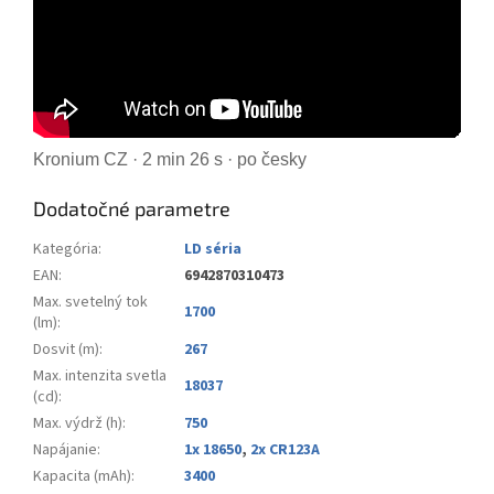
Kronium CZ · 2 min 26 s · po česky
Dodatočné parametre
Kategória
:
LD séria
EAN
:
6942870310473
Max. svetelný tok
1700
(lm)
:
Dosvit (m)
:
267
Max. intenzita svetla
18037
(cd)
:
Max. výdrž (h)
:
750
Napájanie
:
1x 18650
,
2x CR123A
Kapacita (mAh)
:
3400