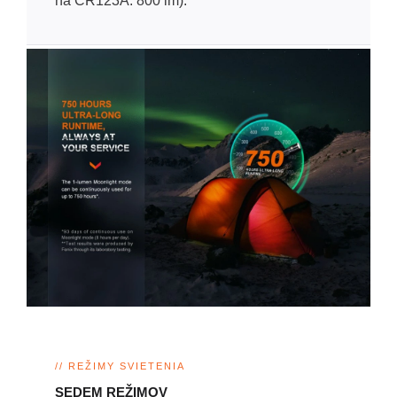
na CR123A: 800 lm).
// REŽIMY SVIETENIA
SEDEM REŽIMOV