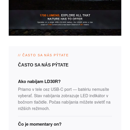
// ČASTO SA NÁS PÝTATE
ČASTO SA NÁS PÝTATE
Ako nabíjam LD30R?
Priamo v tele cez USB-C port — batériu nemusíte
vyberať. Stav nabíjania zobrazuje LED indikátor v
bočnom tlačidle. Počas nabíjania môžete svietiť na
nižších režimoch.
Čo je momentary on?