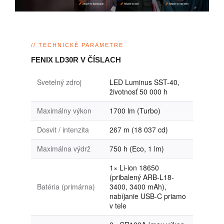
// TECHNICKÉ PARAMETRE
FENIX LD30R V ČÍSLACH
Svetelný zdroj
LED Luminus SST-40,
životnosť 50 000 h
Maximálny výkon
1700 lm (Turbo)
Dosvit / intenzita
267 m (18 037 cd)
Maximálna výdrž
750 h (Eco, 1 lm)
1× Li-ion 18650
(pribalený ARB-L18-
Batéria (primárna)
3400, 3400 mAh),
nabíjanie USB-C priamo
v tele