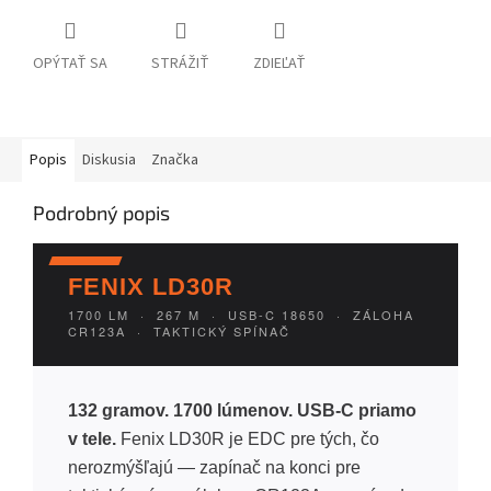
OPÝTAŤ SA
STRÁŽIŤ
ZDIEĽAŤ
Popis
Diskusia
Značka
Podrobný popis
FENIX LD30R
1700 LM · 267 M · USB-C 18650 · ZÁLOHA
CR123A · TAKTICKÝ SPÍNAČ
132 gramov. 1700 lúmenov. USB-C priamo
v tele.
Fenix LD30R je EDC pre tých, čo
nerozmýšľajú — zapínač na konci pre