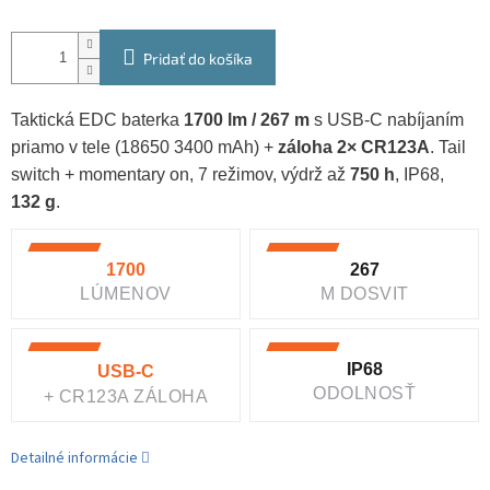
Pridať do košíka
Taktická EDC baterka
1700 lm / 267 m
s USB-C nabíjaním
priamo v tele (18650 3400 mAh) +
záloha 2× CR123A
. Tail
switch + momentary on, 7 režimov, výdrž až
750 h
, IP68,
132 g
.
1700
267
LÚMENOV
M DOSVIT
IP68
USB-C
ODOLNOSŤ
+ CR123A ZÁLOHA
Detailné informácie