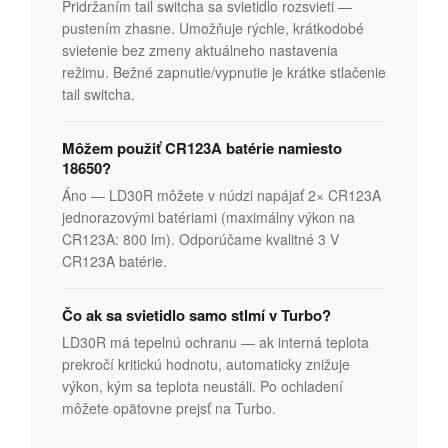
Pridržaním tail switcha sa svietidlo rozsvieti —
pustením zhasne. Umožňuje rýchle, krátkodobé
svietenie bez zmeny aktuálneho nastavenia
režimu. Bežné zapnutie/vypnutie je krátke stlačenie
tail switcha.
Môžem použiť CR123A batérie namiesto
18650?
Áno — LD30R môžete v núdzi napájať 2× CR123A
jednorazovými batériami (maximálny výkon na
CR123A: 800 lm). Odporúčame kvalitné 3 V
CR123A batérie.
Čo ak sa svietidlo samo stlmí v Turbo?
LD30R má tepelnú ochranu — ak interná teplota
prekročí kritickú hodnotu, automaticky znižuje
výkon, kým sa teplota neustáli. Po ochladení
môžete opätovne prejsť na Turbo.