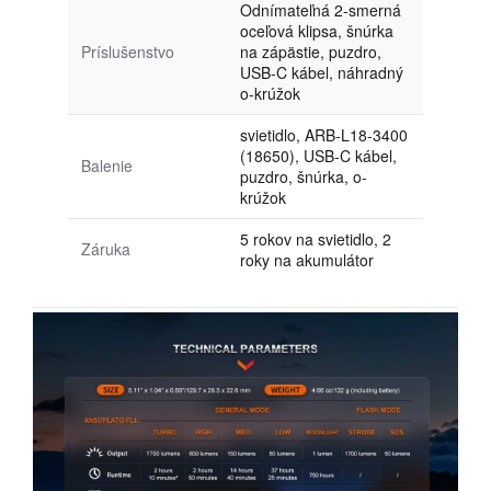
Odnímateľná 2-smerná
oceľová klipsa, šnúrka
Príslušenstvo
na zápästie, puzdro,
USB-C kábel, náhradný
o-krúžok
svietidlo, ARB-L18-3400
(18650), USB-C kábel,
Balenie
puzdro, šnúrka, o-
krúžok
5 rokov na svietidlo, 2
Záruka
roky na akumulátor