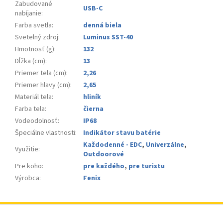
Zabudované
USB-C
nabíjanie
:
Farba svetla
:
denná biela
Svetelný zdroj
:
Luminus SST-40
Hmotnosť (g)
:
132
Dĺžka (cm)
:
13
Priemer tela (cm)
:
2,26
Priemer hlavy (cm)
:
2,65
Materiál tela
:
hliník
Farba tela
:
čierna
Vodeodolnosť
:
IP68
Špeciálne vlastnosti
:
Indikátor stavu batérie
Každodenné - EDC
,
Univerzálne
,
Využitie
:
Outdoorové
Pre koho
:
pre každého
,
pre turistu
Výrobca
:
Fenix
Z
á