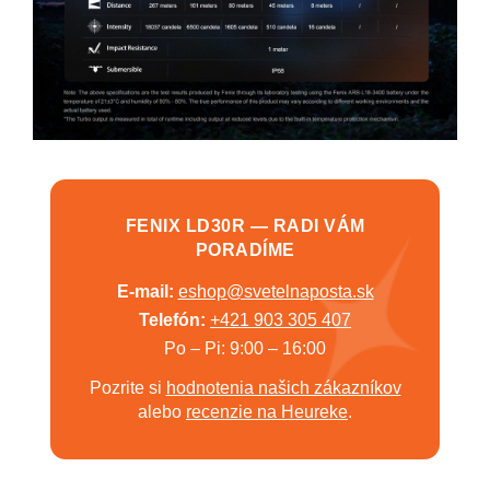
FENIX LD30R — RADI VÁM
PORADÍME
E-mail:
eshop@svetelnaposta.sk
Telefón:
+421 903 305 407
Po – Pi: 9:00 – 16:00
Pozrite si
hodnotenia našich zákazníkov
alebo
recenzie na Heureke
.