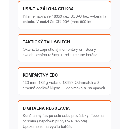
USB-C + ZÁLOHA CR123A
Priame nabíjanie 18650 cez USB-C bez vyberania
batérie. V núdzi 2× CR123A (max 800 lm).
TAKTICKÝ TAIL SWITCH
Okamžité zapnutie aj momentary on. Bočný
switch prepína režimy + indikuje stav batérie.
KOMPAKTNÝ EDC
130 mm, 132 g vrátane 18650. Odnímateľná 2-
smerná oceľová klipsa — do vrecka aj na opasok.
DIGITÁLNA REGULÁCIA
Konštantný jas po celú dobu prevádzky. Tepelná
ochrana (stepdown pri vysokej teplote).
Upozornenie na vybitú batériu.