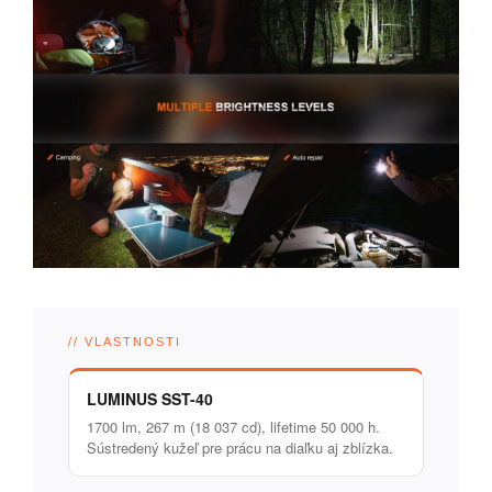
// VLASTNOSTI
LUMINUS SST-40
1700 lm, 267 m (18 037 cd), lifetime 50 000 h.
Sústredený kužeľ pre prácu na diaľku aj zblízka.