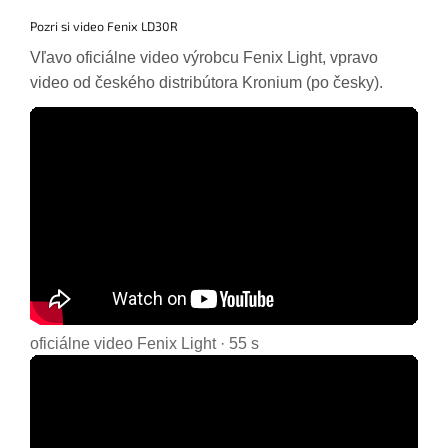
Pozri si video Fenix LD30R
Vľavo oficiálne video výrobcu Fenix Light, vpravo
video od českého distribútora Kronium (po česky).
oficiálne video Fenix Light · 55 s