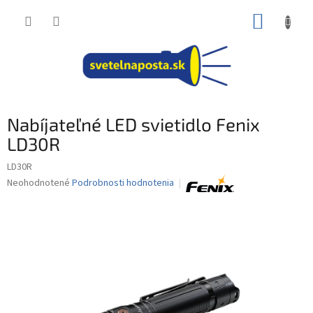
Prejsť
NÁKUP
na
obsah
KOŠÍK
Nabíjateľné LED svietidlo Fenix
LD30R
LD30R
Priemerné
Neohodnotené
Podrobnosti hodnotenia
hodnotenie
produktu
je
0,0
z
5
hviezdičiek.