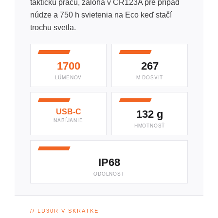
taktickú prácu, záloha v CR123A pre prípad
núdze a 750 h svietenia na Eco keď stačí
trochu svetla.
1700
267
LÚMENOV
M DOSVIT
USB-C
132 g
NABÍJANIE
HMOTNOSŤ
IP68
ODOLNOSŤ
// LD30R V SKRATKE