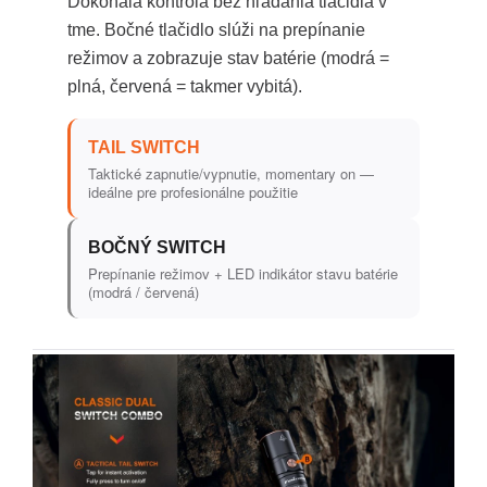
Dokonalá kontrola bez hľadania tlačidla v
tme. Bočné tlačidlo slúži na prepínanie
režimov a zobrazuje stav batérie (modrá =
plná, červená = takmer vybitá).
TAIL SWITCH
Taktické zapnutie/vypnutie, momentary on —
ideálne pre profesionálne použitie
BOČNÝ SWITCH
Prepínanie režimov + LED indikátor stavu batérie
(modrá / červená)