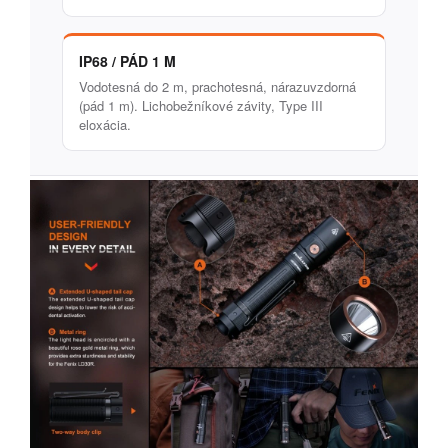
IP68 / PÁD 1 M
Vodotesná do 2 m, prachotesná, nárazuvzdorná
(pád 1 m). Lichobežníkové závity, Type III
eloxácia.