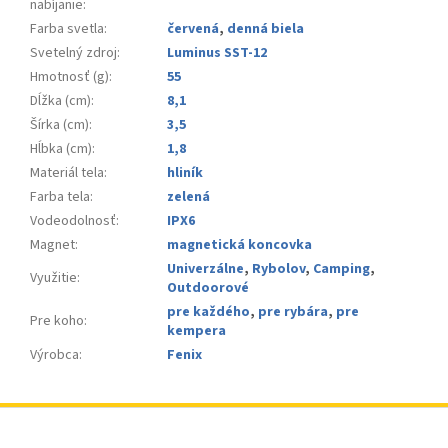
nabíjanie
:
Farba svetla
:
červená
,
denná biela
Svetelný zdroj
:
Luminus SST-12
Hmotnosť (g)
:
55
Dĺžka (cm)
:
8,1
Šírka (cm)
:
3,5
Hĺbka (cm)
:
1,8
Materiál tela
:
hliník
Farba tela
:
zelená
Vodeodolnosť
:
IPX6
Magnet
:
magnetická koncovka
Univerzálne
,
Rybolov
,
Camping
,
Využitie
:
Outdoorové
pre každého
,
pre rybára
,
pre
Pre koho
:
kempera
Výrobca
:
Fenix
Z
á