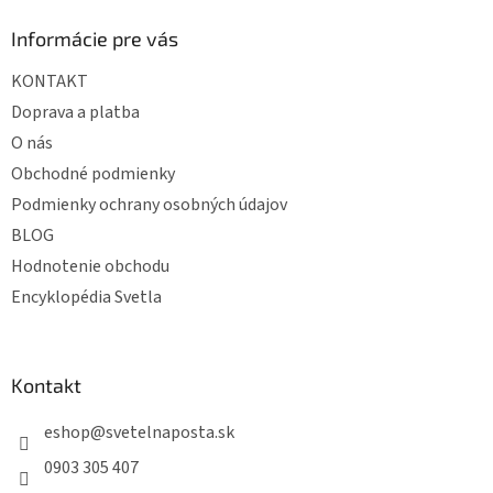
p
ä
Informácie pre vás
t
KONTAKT
i
e
Doprava a platba
O nás
Obchodné podmienky
Podmienky ochrany osobných údajov
BLOG
Hodnotenie obchodu
Encyklopédia Svetla
Kontakt
eshop
@
svetelnaposta.sk
0903 305 407