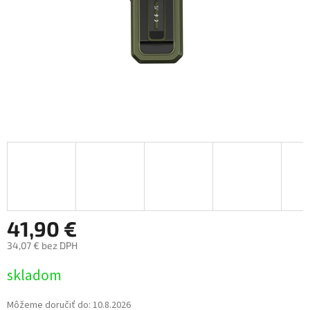
41,90 €
34,07 € bez DPH
Jednotková
skladom
cena:
Môžeme doručiť do:
10.8.2026