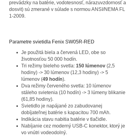
prevádzky na batérie, vodotesnosť, nárazuvzdornosť a
dosvit) sú zmerané v súlade s normou ANSI/NEMA FL
1-2009.
Parametre svietidla Fenix SW05R-RED
Je použitá biela a červená LED, obe so
životnosťou 50 000 hodín.
Tri režimy bieleho svetla:
150 lúmenov
(2,5
hodiny) -> 30 lúmenov (12,3 hodiny) -> 5
lúmenov (
49 hodín
).
Dva režimy červeného svetla: 10 lúmenov
stáleho svietenia (10 hodín) -> 3 lúmeny blikanie
(61,85 hodiny).
Svietidlo je napájané zo zabudovanej
dobíjateľnej batérie s kapacitou 700 mAh.
Indikácia stavu nabitia batérie v tlačidle.
Nabíjanie cez moderný USB-C konektor, ktorý je
vo vnútri vodeodolný.