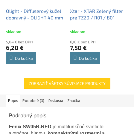
Olight - Diffuserový kužeľ
Xtar - XTAR Zelený filter
dopravný - OLIGHT 40 mm
pre TZ20 / R01 / B01
skladom
skladom
5,04 € bez DPH
6,10 € bez DPH
6,20 €
7,50 €
Do košíka
Do košíka
ZOBRAZIŤ VŠETKY SÚVISIACE PRODUKTY
Popis
Podobné (3)
Diskusia
Značka
Podrobný popis
Fenix SW05R-RED
je multifunkčné svietidlo
s otočnou hlavou,
kompaktnými rozmermi
a