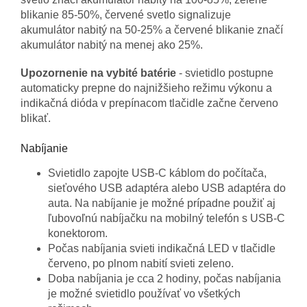
blikanie 85-50%, červené svetlo signalizuje
akumulátor nabitý na 50-25% a červené blikanie značí
akumulátor nabitý na menej ako 25%.
Upozornenie na vybité batérie
- svietidlo postupne
automaticky prepne do najnižšieho režimu výkonu a
indikačná dióda v prepínacom tlačidle začne červeno
blikať.
Nabíjanie
Svietidlo zapojte USB-C káblom do počítača,
sieťového USB adaptéra alebo USB adaptéra do
auta. Na nabíjanie je možné prípadne použiť aj
ľubovoľnú nabíjačku na mobilný telefón s USB-C
konektorom.
Počas nabíjania svieti indikačná LED v tlačidle
červeno, po plnom nabití svieti zeleno.
Doba nabíjania je cca 2 hodiny, počas nabíjania
je možné svietidlo používať vo všetkých