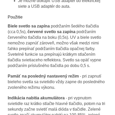
Je možné dokúpiť USB adaptér do elektrickej
siete a USB adaptér do auta.
Použitie
Biele svetlo sa zapína
podržaním šedého tlačidla
(cca 0,5s),
červené svetlo sa zapína
podržaním
červeného tlačidla na boku (0,5s). UV a biele svetlo
nemožno zapnúť zároveň, možno však medzi nimi
ľahko prepínať podržaním tlačidla opačnej farby.
Svetelné funkcie sa prepínajú krátkym stlačením
tlačidla svietiaceho reflektora. Svetlo sa opäť vypne
podržaním príslušného tlačidla po dobu 0,5 s.
Pamäť na posledný nastavený režim
- pri zapnutí
bieleho svetla sa svietidlo vždy zapne do posledného
zvoleného režimu výkonu.
Indikácia nabitia akumulátora
- pri vypnutom
svietidle raz krátko stlačte hlavné tlačidlo, potom na tri
sekundy začne svietiť malá dióda v tlačidle. Zelené
svetlo značí akumulátor nabitý na 100-85%, zelené