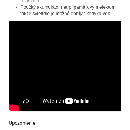
režimoch.
Použitý akumulátor netrpí pamäťovým efektom,
takže svietidlo je možné dobíjať kedykoľvek.
Upozornenie