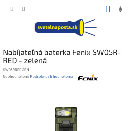
Prejsť
NÁKUP
na
obsah
KOŠÍK
Nabíjateľná baterka Fenix SW05R-
RED - zelená
SW05RREDGRN
Priemerné
Neohodnotené
Podrobnosti hodnotenia
hodnotenie
produktu
je
0,0
z
5
hviezdičiek.