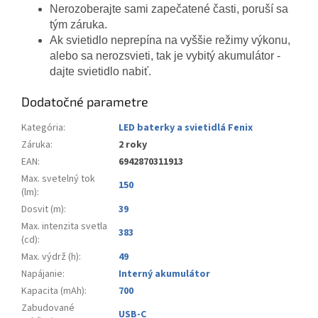
Nerozoberajte sami zapečatené časti, poruší sa
tým záruka.
Ak svietidlo neprepína na vyššie režimy výkonu,
alebo sa nerozsvieti, tak je vybitý akumulátor -
dajte svietidlo nabiť.
Dodatočné parametre
Kategória
:
LED baterky a svietidlá Fenix
Záruka
:
2 roky
EAN
:
6942870311913
Max. svetelný tok
150
(lm)
:
Dosvit (m)
:
39
Max. intenzita svetla
383
(cd)
:
Max. výdrž (h)
:
49
Napájanie
:
Interný akumulátor
Kapacita (mAh)
:
700
Zabudované
USB-C