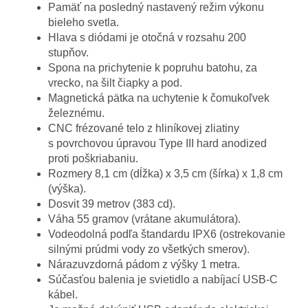
Pamäť na posledný nastavený režim výkonu
bieleho svetla.
Hlava s diódami je otočná v rozsahu 200
stupňov.
Spona na prichytenie k popruhu batohu, za
vrecko, na šilt čiapky a pod.
Magnetická pätka na uchytenie k čomukoľvek
železnému.
CNC frézované telo z hliníkovej zliatiny
s povrchovou úpravou Type III hard anodized
proti poškriabaniu.
Rozmery 8,1 cm (dĺžka) x 3,5 cm (šírka) x 1,8 cm
(výška).
Dosvit 39 metrov (383 cd).
Váha 55 gramov (vrátane akumulátora).
Vodeodolná podľa štandardu IPX6 (ostrekovanie
silnými prúdmi vody zo všetkých smerov).
Nárazuvzdorná pádom z výšky 1 metra.
Súčasťou balenia je svietidlo a nabíjací USB-C
kábel.