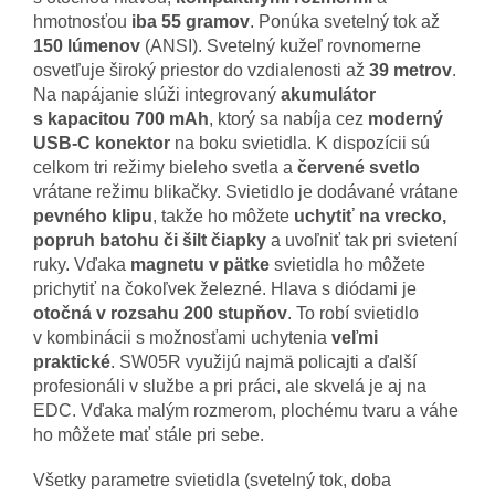
hmotnosťou
iba 55 gramov
. Ponúka svetelný tok až
150 lúmenov
(ANSI). Svetelný kužeľ rovnomerne
osvetľuje široký priestor do vzdialenosti až
39 metrov
.
Na napájanie slúži integrovaný
akumulátor
s kapacitou 700 mAh
, ktorý sa nabíja cez
moderný
USB-C konektor
na boku svietidla. K dispozícii sú
celkom tri režimy bieleho svetla a
červené svetlo
vrátane režimu blikačky. Svietidlo je dodávané vrátane
pevného klipu
, takže ho môžete
uchytiť na vrecko,
popruh batohu či šilt čiapky
a uvoľniť tak pri svietení
ruky. Vďaka
magnetu v pätke
svietidla ho môžete
prichytiť na čokoľvek železné. Hlava s diódami je
otočná v rozsahu 200 stupňov
. To robí svietidlo
v kombinácii s možnosťami uchytenia
veľmi
praktické
. SW05R využijú najmä policajti a ďalší
profesionáli v službe a pri práci, ale skvelá je aj na
EDC. Vďaka malým rozmerom, plochému tvaru a váhe
ho môžete mať stále pri sebe.
Všetky parametre svietidla (svetelný tok, doba