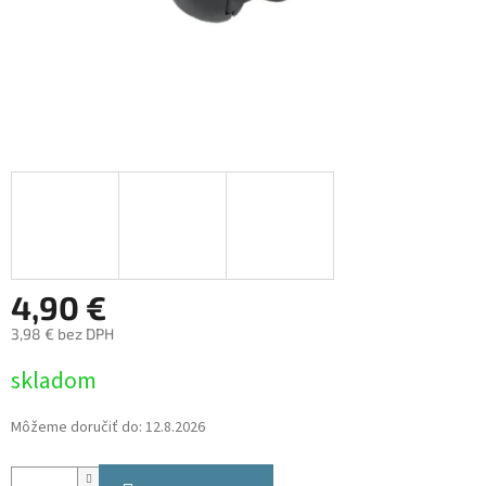
4,90 €
3,98 € bez DPH
Jednotková
skladom
cena:
Môžeme doručiť do:
12.8.2026