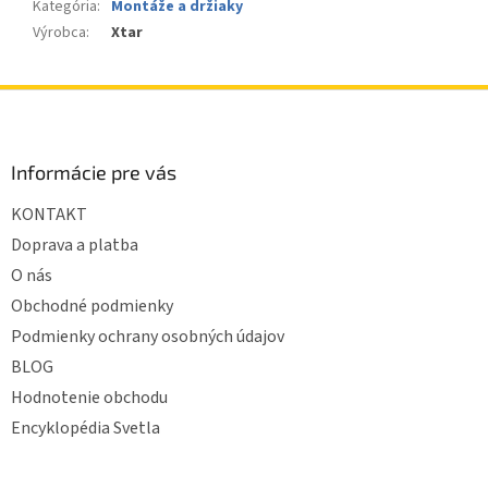
Kategória
:
Montáže a držiaky
Výrobca
:
Xtar
Z
á
p
ä
Informácie pre vás
t
KONTAKT
i
e
Doprava a platba
O nás
Obchodné podmienky
Podmienky ochrany osobných údajov
BLOG
Hodnotenie obchodu
Encyklopédia Svetla