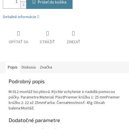
Pridať do košíka
Detailné informácie
OPÝTAŤ SA
STRÁŽIŤ
ZDIEĽAŤ
Popis
Diskusia
Značka
Podrobný popis
M-012 montáž bicyklová. Rýchle uchytenie o riadidlá pomocou
páčky. Parametre:Material: PlastPriemer krúžku 1: 25 mmPriemer
krúžku 2: 22 až 25mmFarba: ČiernaHmotnosť: 45g Obsah
balena:Montáž.
Dodatočné parametre