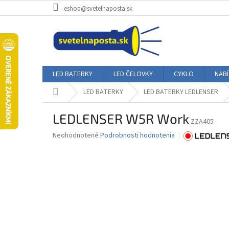
Prejsť
eshop@svetelnaposta.sk
na
obsah
LED BATERKY
LED ČELOVKY
CYKLO
NAB
Domov
LED BATERKY
LED BATERKY LEDLENSER
LEDLENSER W5R Work
ZZA405
Priemerné
Neohodnotené
Podrobnosti hodnotenia
hodnotenie
produktu
je
0,0
z
5
hviezdičiek.