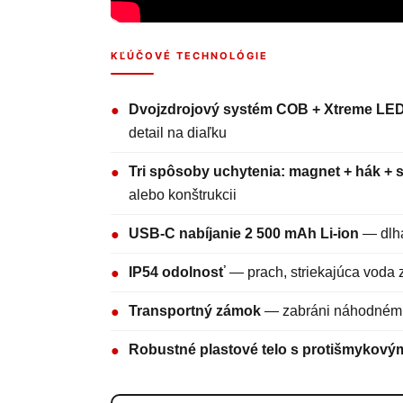
KĽÚČOVÉ TECHNOLÓGIE
Dvojzdrojový systém COB + Xtreme LE
●
detail na diaľku
Tri spôsoby uchytenia: magnet + hák + 
●
alebo konštrukcii
USB-C nabíjanie 2 500 mAh Li-ion
— dlhá
●
IP54 odolnosť
— prach, striekajúca voda 
●
Transportný zámok
— zabráni náhodnému 
●
Robustné plastové telo s protišmykov
●