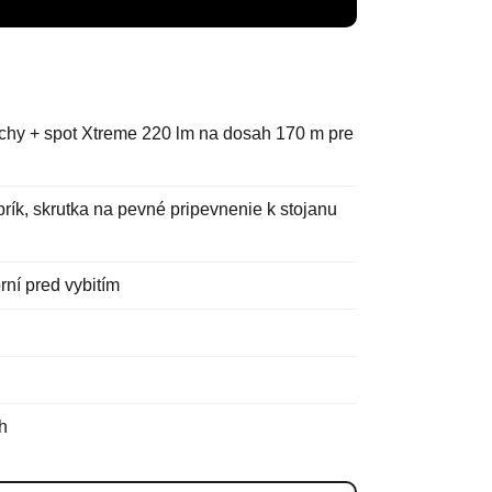
chy + spot Xtreme 220 lm na dosah 170 m pre
rík, skrutka na pevné pripevnenie k stojanu
ní pred vybitím
h