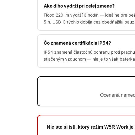
Ako dlho vydrží pri celej zmene?
Flood 220 lm vydrží 6 hodín — ideálne pre bež
5 h. USB-C rýchlo dobíja cez obedňajšiu pauz
Čo znamená certifikácia IP54?
IP54 znamená čiastočnú ochranu proti prachu 
stlačeným vzduchom — nie je to však baterka
Ocenená nemecký
Nie ste si istí, ktorý režim W5R Work je