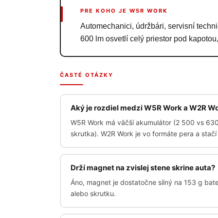
PRE KOHO JE W5R WORK
Automechanici, údržbári, servisní techni
600 lm osvetlí celý priestor pod kapotou
ČASTÉ OTÁZKY
Aký je rozdiel medzi W5R Work a W2R W
W5R Work má väčší akumulátor (2 500 vs 630 m
skrutka). W2R Work je vo formáte pera a stačí
Drží magnet na zvislej stene skrine auta?
Áno, magnet je dostatočne silný na 153 g bat
alebo skrutku.