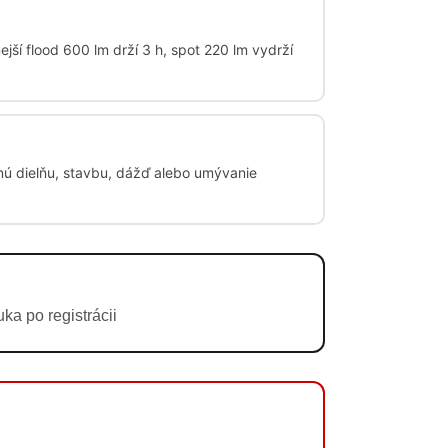
ší flood 600 lm drží 3 h, spot 220 lm vydrží
nú dielňu, stavbu, dážď alebo umývanie
a po registrácii