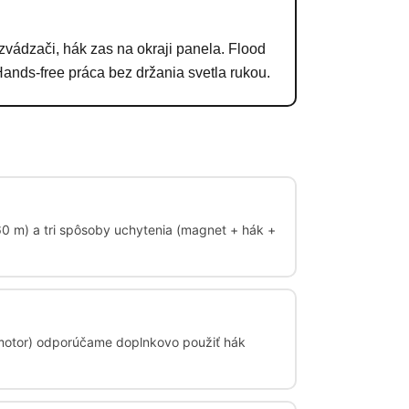
ozvádzači, hák zas na okraji panela. Flood
Hands-free práca bez držania svetla rukou.
60 m) a tri spôsoby uchytenia (magnet + hák +
i motor) odporúčame doplnkovo použiť hák