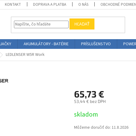
KONTAKT
DOPRAVA A PLATBA
O NÁS
OBCHODNÉ PODMIE
HĽADAŤ
ÍJAČKY
AKUMULÁTORY - BATÉRIE
PRÍSLUŠENSTVO
POWER
LEDLENSER W5R Work
65,73 €
53,44 € bez DPH
Jednotková
skladom
cena:
Môžeme doručiť do:
11.8.2026