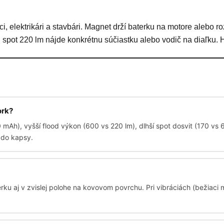
ci, elektrikári a stavbári. Magnet drží baterku na motore alebo r
, spot 220 lm nájde konkrétnu súčiastku alebo vodič na diaľku. 
ork?
Ah), vyšší flood výkon (600 vs 220 lm), dlhší spot dosvit (170 vs 
 do kapsy.
erku aj v zvislej polohe na kovovom povrchu. Pri vibráciách (bežiac