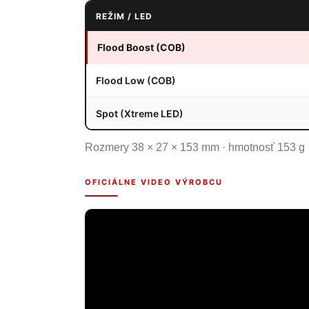
REŽIM / LED
Flood Boost (COB)
Flood Low (COB)
Spot (Xtreme LED)
Rozmery 38 × 27 × 153 mm · hmotnosť 153 g · 
OFICIÁLNE VIDEO VÝROBCU