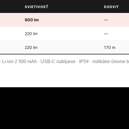
SVIETIVOSŤ
DOSVIT
600 lm
—
220 lm
—
220 lm
170 m
Li-ion 2 500 mAh · USB-C nabíjanie · IP54 · indikátor úrovne b