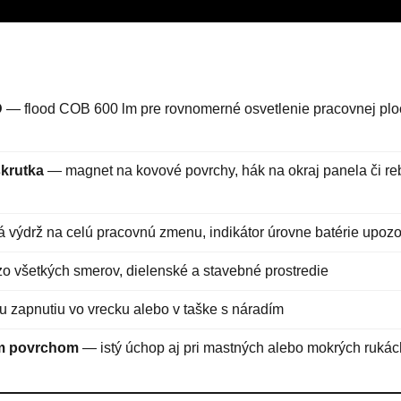
D
— flood COB 600 lm pre rovnomerné osvetlenie pracovnej plo
skrutka
— magnet na kovové povrchy, hák na okraj panela či reb
 výdrž na celú pracovnú zmenu, indikátor úrovne batérie upozor
zo všetkých smerov, dielenské a stavebné prostredie
zapnutiu vo vrecku alebo v taške s náradím
ým povrchom
— istý úchop aj pri mastných alebo mokrých rukác