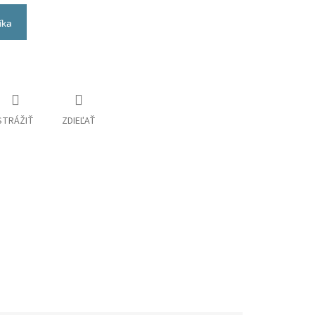
íka
STRÁŽIŤ
ZDIEĽAŤ