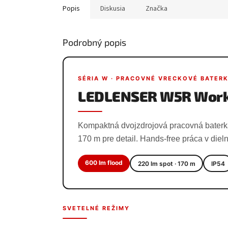
Popis
Diskusia
Značka
Podrobný popis
SÉRIA W · PRACOVNÉ VRECKOVÉ BATER
LEDLENSER W5R Wor
Kompaktná dvojzdrojová pracovná baterk
170 m pre detail. Hands-free práca v dieln
600 lm flood
220 lm spot · 170 m
IP54
SVETELNÉ REŽIMY