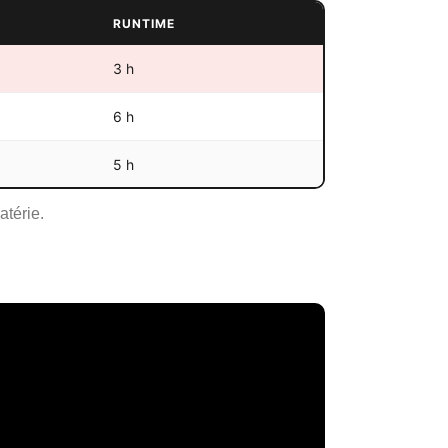
RUNTIME
3 h
6 h
5 h
atérie.