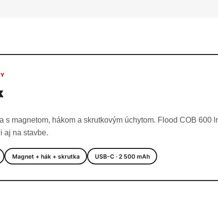
KY
k
a s magnetom, hákom a skrutkovým úchytom. Flood COB 600 lm 
i aj na stavbe.
Magnet + hák + skrutka
USB-C · 2 500 mAh