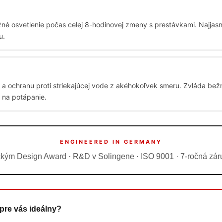
né osvetlenie počas celej 8-hodinovej zmeny s prestávkami. Najjasnej
u.
a ochranu proti striekajúcej vode z akéhokoľvek smeru. Zvláda bež
 na potápanie.
ENGINEERED IN GERMANY
m Design Award · R&D v Solingene · ISO 9001 · 7-ročná záruk
 pre vás ideálny?