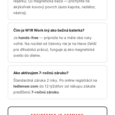
reșerku; (2) magnetická báza — prichytíte na
akýkoľvek kovový povrch (auto kapota, radiátor,
nástroj).
Čím je W1R Work iný ako bežná baterka?
Je
hands-free
— pripnúte ho a máte obe ruky
voľné. Na rozdiel od čelovky nie je na hlave (ľahší
pre dlhodobú prácu), funguje aj ako magnetické
svetlo do dielne.
Ako aktivujem 7-ročnú záruku?
Štandardná záruka 2 roky. Po online registrácii na
ledlenser.com
do 12 týždňov od nákupu získate
predĺženú
7-ročnú záruku
.