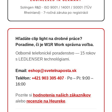
ENGINEERED IN GERMANY
Solingen R&D · ISO 9001 / 14001 / 50001 (TÜV
Rheinland) · 7-ročná záruka po registrácii
Hľadáte clip light na drobné práce?
Poradíme, či je W1R Work správna voľba.
Odborné telefonické poradenstvo — 15 rokov
s LEDLENSER technológiami.
Email:
eshop@svetelnaposta.sk
Teléfon:
+421 903 305 407
· Po – Pi: 9:00 –
16:00
Pozrite si
hodnotenia našich zákazníkov
alebo
recenzie na Heureke
.