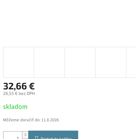
32,66 €
26,55 € bez DPH
Jednotková
skladom
cena:
Môžeme doručiť do:
11.8.2026
Pridať do košíka