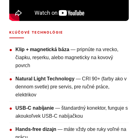
KĽÚČOVÉ TECHNOLÓGIE
Klip + magnetická báza
— pripnúte na vrecko,
●
čiapku, reșerku, alebo magneticky na kovový
povrch
Natural Light Technology
— CRI 90+ (farby ako v
●
dennom svetle) pre servis, pre ručné práce,
elektrikov
USB-C nabíjanie
— štandardný konektor, funguje s
●
akoukoľvek USB-C nabíjačkou
Hands-free dizajn
— máte vždy obe ruky voľné na
●
prácu