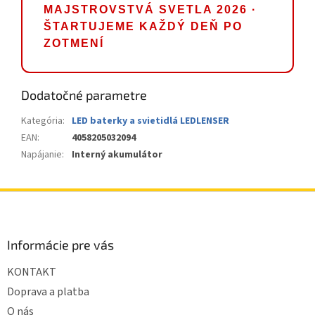
MAJSTROVSTVÁ SVETLA 2026 ·
ŠTARTUJEME KAŽDÝ DEŇ PO
ZOTMENÍ
Dodatočné parametre
Kategória
:
LED baterky a svietidlá LEDLENSER
EAN
:
4058205032094
Napájanie
:
Interný akumulátor
Z
á
p
ä
Informácie pre vás
t
KONTAKT
i
e
Doprava a platba
O nás