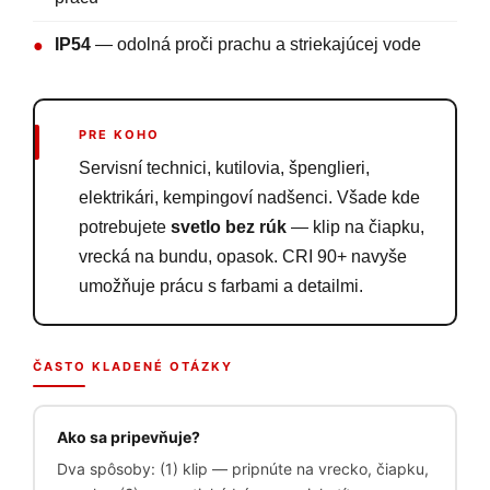
IP54
— odolná proči prachu a striekajúcej vode
●
PRE KOHO
Servisní technici, kutilovia, špenglieri,
elektrikári, kempingoví nadšenci. Všade kde
potrebujete
svetlo bez rúk
— klip na čiapku,
vrecká na bundu, opasok. CRI 90+ navyše
umožňuje prácu s farbami a detailmi.
ČASTO KLADENÉ OTÁZKY
Ako sa pripevňuje?
Dva spôsoby: (1) klip — pripnúte na vrecko, čiapku,