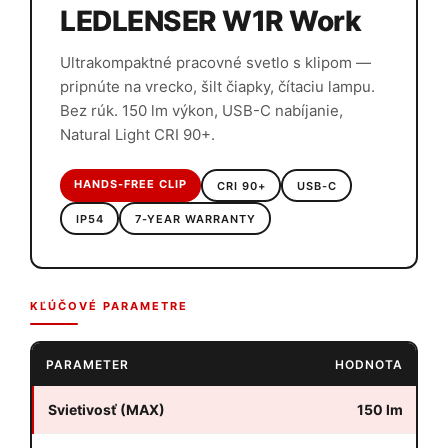
LEDLENSER W1R Work
Ultrakompaktné pracovné svetlo s klipom —
pripnúte na vrecko, šilt čiapky, čítaciu lampu.
Bez rúk. 150 lm výkon, USB-C nabíjanie,
Natural Light CRI 90+.
HANDS-FREE CLIP
CRI 90+
USB-C
IP54
7-YEAR WARRANTY
KĽÚČOVÉ PARAMETRE
PARAMETER
HODNOTA
Svietivosť (MAX)
150 lm