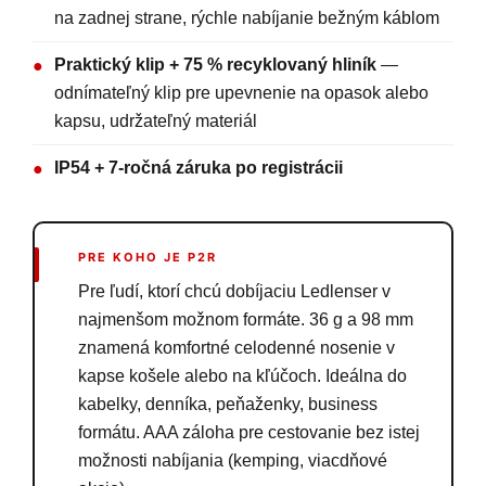
na zadnej strane, rýchle nabíjanie bežným káblom
Praktický klip + 75 % recyklovaný hliník
—
●
odnímateľný klip pre upevnenie na opasok alebo
kapsu, udržateľný materiál
IP54 + 7-ročná záruka po registrácii
●
PRE KOHO JE P2R
Pre ľudí, ktorí chcú dobíjaciu Ledlenser v
najmenšom možnom formáte. 36 g a 98 mm
znamená komfortné celodenné nosenie v
kapse košele alebo na kľúčoch. Ideálna do
kabelky, denníka, peňaženky, business
formátu. AAA záloha pre cestovanie bez istej
možnosti nabíjania (kemping, viacdňové