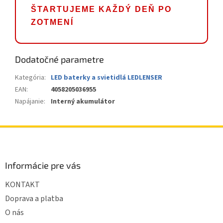
ŠTARTUJEME KAŽDÝ DEŇ PO
ZOTMENÍ
Dodatočné parametre
Kategória
:
LED baterky a svietidlá LEDLENSER
EAN
:
4058205036955
Napájanie
:
Interný akumulátor
Z
á
p
ä
Informácie pre vás
t
KONTAKT
i
e
Doprava a platba
O nás