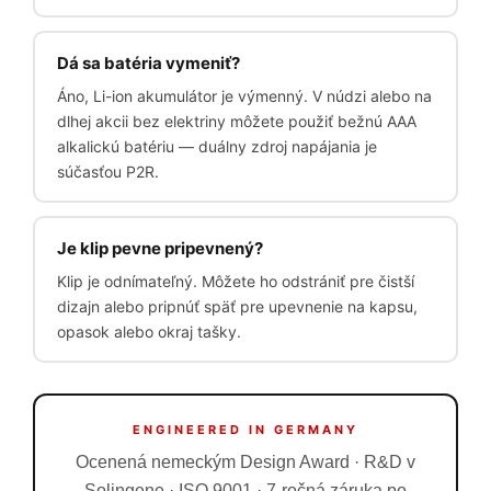
Dá sa batéria vymeniť?
Áno, Li-ion akumulátor je výmenný. V núdzi alebo na
dlhej akcii bez elektriny môžete použiť bežnú AAA
alkalickú batériu — duálny zdroj napájania je
súčasťou P2R.
Je klip pevne pripevnený?
Klip je odnímateľný. Môžete ho odstrániť pre čistší
dizajn alebo pripnúť späť pre upevnenie na kapsu,
opasok alebo okraj tašky.
ENGINEERED IN GERMANY
Ocenená nemeckým Design Award · R&D v
Solingene · ISO 9001 · 7-ročná záruka po