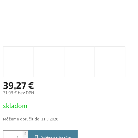
39,27 €
31,93 € bez DPH
Jednotková
skladom
cena:
Môžeme doručiť do:
11.8.2026
Pridať do košíka