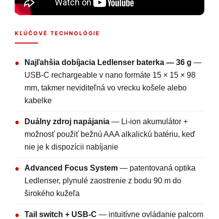
KĽÚČOVÉ TECHNOLÓGIE
Najľahšia dobíjacia Ledlenser baterka — 36 g
—
●
USB-C rechargeable v nano formáte 15 × 15 × 98
mm, takmer neviditeľná vo vrecku košele alebo
kabelke
Duálny zdroj napájania
— Li-ion akumulátor +
●
možnosť použiť bežnú AAA alkalickú batériu, keď
nie je k dispozícii nabíjanie
Advanced Focus System
— patentovaná optika
●
Ledlenser, plynulé zaostrenie z bodu 90 m do
širokého kužeľa
Tail switch + USB-C
— intuitívne ovládanie palcom
●