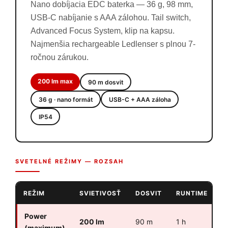
Nano dobíjacia EDC baterka — 36 g, 98 mm,
USB-C nabíjanie s AAA zálohou. Tail switch,
Advanced Focus System, klip na kapsu.
Najmenšia rechargeable Ledlenser s plnou 7-
ročnou zárukou.
200 lm max
90 m dosvit
36 g · nano formát
USB-C + AAA záloha
IP54
SVETELNÉ REŽIMY — ROZSAH
REŽIM
SVIETIVOSŤ
DOSVIT
RUNTIME
Power
200 lm
90 m
1 h
(maximum)