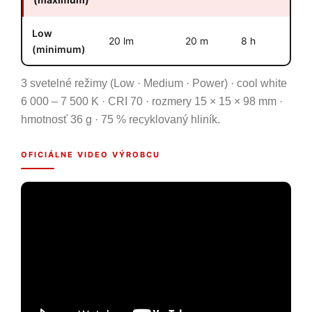
Low
20 lm
20 m
8 h
(minimum)
3 svetelné režimy (Low · Medium · Power) · cool white
6 000 – 7 500 K · CRI 70 · rozmery 15 × 15 × 98 mm ·
hmotnosť 36 g · 75 % recyklovaný hliník.
OFICIÁLNE VIDEO VÝROBCU