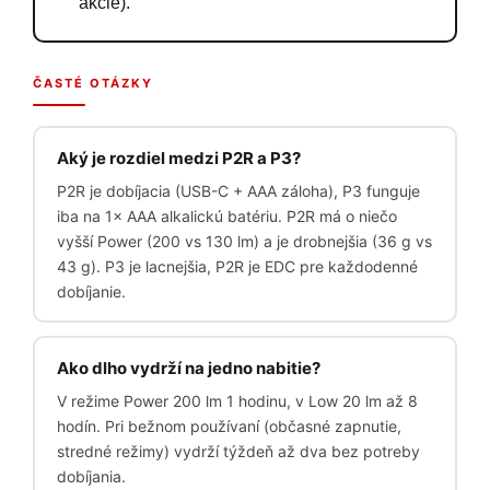
akcie).
ČASTÉ OTÁZKY
Aký je rozdiel medzi P2R a P3?
P2R je dobíjacia (USB-C + AAA záloha), P3 funguje
iba na 1× AAA alkalickú batériu. P2R má o niečo
vyšší Power (200 vs 130 lm) a je drobnejšia (36 g vs
43 g). P3 je lacnejšia, P2R je EDC pre každodenné
dobíjanie.
Ako dlho vydrží na jedno nabitie?
V režime Power 200 lm 1 hodinu, v Low 20 lm až 8
hodín. Pri bežnom používaní (občasné zapnutie,
stredné režimy) vydrží týždeň až dva bez potreby
dobíjania.