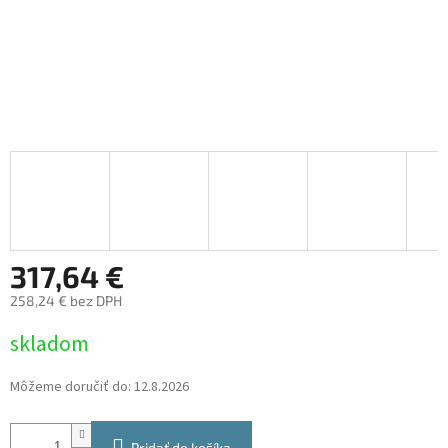
317,64 €
258,24 € bez DPH
Jednotková
skladom
cena:
Môžeme doručiť do:
12.8.2026
Pridať do košíka