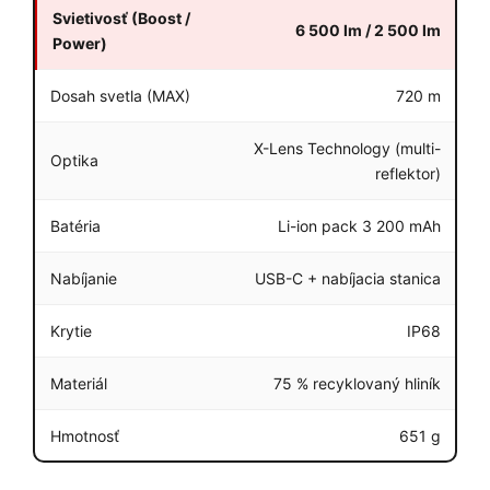
Svietivosť (Boost /
6 500 lm / 2 500 lm
Power)
Dosah svetla (MAX)
720 m
X-Lens Technology (multi-
Optika
reflektor)
Batéria
Li-ion pack 3 200 mAh
Nabíjanie
USB-C + nabíjacia stanica
Krytie
IP68
Materiál
75 % recyklovaný hliník
Hmotnosť
651 g