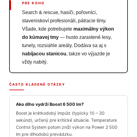
PRE KOHO
Search & rescue, hasiči, poľovníci,
staveniskoví profesionáli, pátracie tímy.
Všade, kde potrebujete
maximálny výkon
do kúmavej tmy
— husto zarastené lesy,
tunely, rozsiahle areály. Dodáva sa aj s
nabíjacou stanicou
, takze vo výjazde je
vždy nabitý.
ČASTO KLADENÉ OTÁZKY
Ako dlho vydrží Boost 6 500 lm?
Boost je krátkodobý impúlz (typicky 10 – 30
sekúnd), určený pre kritické situácie. Temperature
Control System potom zníži výkon na Power 2 500
lm pre dlhodobú prevádzku.