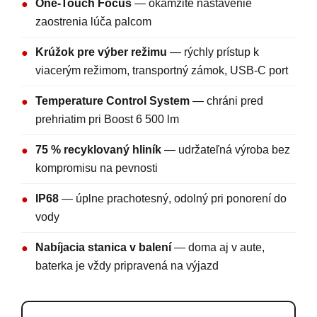
One-Touch Focus
— okamžité nastavenie
●
zaostrenia lúča palcom
Krúžok pre výber režimu
— rýchly prístup k
●
viacerým režimom, transportný zámok, USB-C port
Temperature Control System
— chráni pred
●
prehriatim pri Boost 6 500 lm
75 % recyklovaný hliník
— udržateľná výroba bez
●
kompromisu na pevnosti
IP68
— úplne prachotesný, odolný pri ponorení do
●
vody
Nabíjacia stanica v balení
— doma aj v aute,
●
baterka je vždy pripravená na výjazd