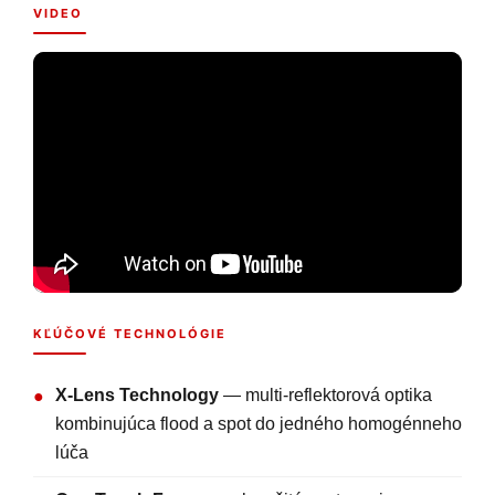
VIDEO
KĽÚČOVÉ TECHNOLÓGIE
X-Lens Technology
— multi-reflektorová optika
●
kombinujúca flood a spot do jedného homogénneho
lúča