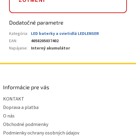
ZOTMENÍ
Dodatočné parametre
Kategória
:
LED baterky a svietidlá LEDLENSER
EAN
:
4058205037402
Napájanie
:
Interný akumulátor
Z
á
p
ä
Informácie pre vás
t
KONTAKT
i
e
Doprava a platba
O nás
Obchodné podmienky
Podmienky ochrany osobných údajov