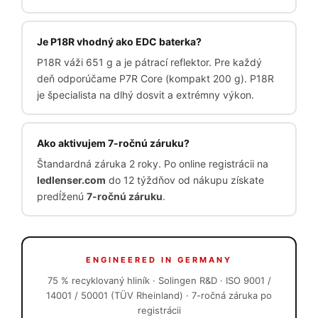
Je P18R vhodný ako EDC baterka?
P18R váži 651 g a je pátrací reflektor. Pre každý
deň odporúčame P7R Core (kompakt 200 g). P18R
je špecialista na dlhý dosvit a extrémny výkon.
Ako aktivujem 7-ročnú záruku?
Štandardná záruka 2 roky. Po online registrácii na
ledlenser.com
do 12 týždňov od nákupu získate
predĺženú
7-ročnú záruku
.
ENGINEERED IN GERMANY
75 % recyklovaný hliník · Solingen R&D · ISO 9001 /
14001 / 50001 (TÜV Rheinland) · 7-ročná záruka po
registrácii