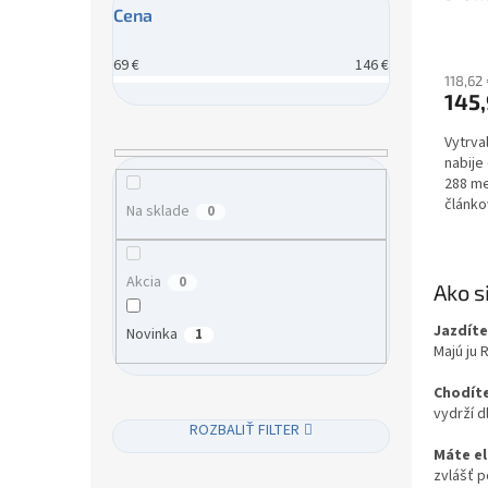
Cena
powe
o
v
69
€
146
€
118,62
145,
Vytrva
nabije
288 me
článko
Na sklade
0
v denn
Akcia
0
Ako s
Jazdíte
Novinka
1
Majú ju 
Chodíte
vydrží d
ROZBALIŤ FILTER
Máte el
zvlášť p