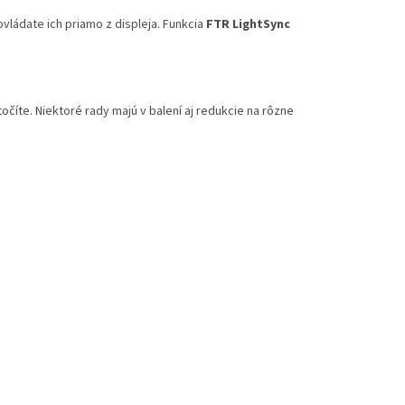
ovládate ich priamo z displeja. Funkcia
FTR LightSync
očíte. Niektoré rady majú v balení aj redukcie na rôzne