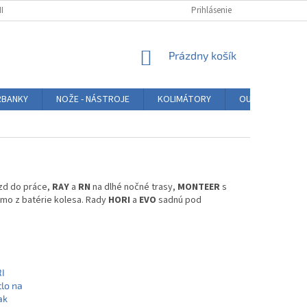
NKY
PODMIENKY OCHRANY OSOBNÝCH ÚDAJOV
Prihlásenie
BLOG
HODNO
NÁKUPNÝ
Prázdny košík
KOŠÍK
BANKY
NOŽE - NÁSTROJE
KOLIMÁTORY
OUTDOOR
zd do práce,
RAY
a
RN
na dlhé nočné trasy,
MONTEER
s
iamo z batérie kolesa. Rady
HORI
a
EVO
sadnú pod
I
lo na
ak