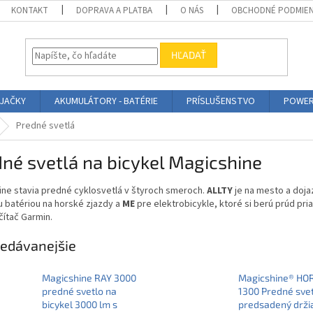
KONTAKT
DOPRAVA A PLATBA
O NÁS
OBCHODNÉ PODMIE
HĽADAŤ
ÍJAČKY
AKUMULÁTORY - BATÉRIE
PRÍSLUŠENSTVO
POWER
Predné svetlá
né svetlá na bicykel Magicshine
ine stavia predné cyklosvetlá v štyroch smeroch.
ALLTY
je na mesto a doja
 batériou na horské zjazdy a
ME
pre elektrobicykle, ktoré si berú prúd pr
ítač Garmin.
edávanejšie
Magicshine RAY 3000
Magicshine® HOR
predné svetlo na
1300 Predné svet
bicykel 3000 lm s
predsadený drži