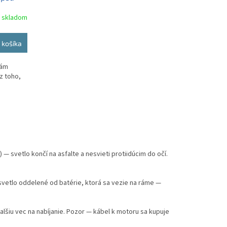
skladom
 košíka
vám
z toho,
..
 — svetlo končí na asfalte a nesvieti protiidúcim do očí.
vetlo oddelené od batérie, ktorá sa vezie na ráme —
alšiu vec na nabíjanie. Pozor — kábel k motoru sa kupuje