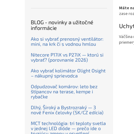
Máte na
zase roz
BLOG - novinky a užitočné
Uchy
informácie
Väčšina
Ako si vybrať prenosný ventilátor:
priemery
mini, na krk či s vodnou hmlou
Nitecore P17iX vs P27iX — ktorú si
vybrať? (porovnanie 2026)
Ako vybrať kolimátor Olight Osight
– nákupný sprievodca
Odpudzovač komárov: leto bez
štípancov na terase, kempe i
rybačke
Dlhý, Široký a Bystrozraký — 3
nové Fenix čelovky (SK/CZ edícia)
MCT technológia: tri teploty svetla
v jednej LED dióde — prečo ide o
trvajúcu zmenu v osvetlení