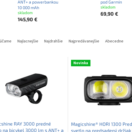
ANT+ a powerbankou
pod Garmin
skladom
10 000 mAh
skladom
69,90 €
145,90 €
účame
Najlacnejšie
Najdrahšie
Najpredávanejšie
Abecedne
Novinka
cshine RAY 3000 predné
Magicshine® HORI 1300 Pre
o na bicykel 3000 lm s ANT+ a
svetlo na predsadený držiak