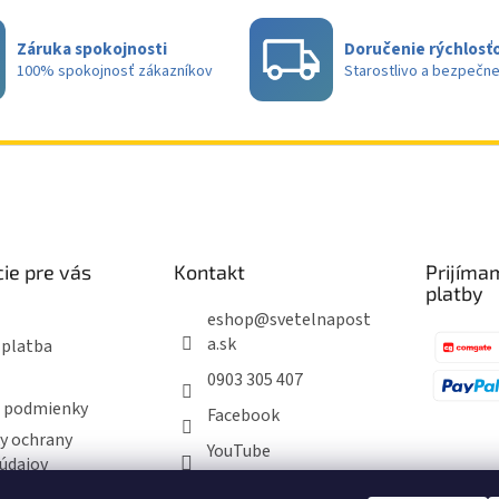
Záruka spokojnosti
Doručenie rýchlosťo
100% spokojnosť zákazníkov
Starostlivo a bezpečn
ie pre vás
Kontakt
Prijíma
platby
eshop
@
svetelnapost
a.sk
 platba
0903 305 407
 podmienky
Facebook
y ochrany
YouTube
údajov