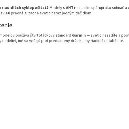
k
 riadidlách cyklopočítač?
Modely s
ANT+
sa s ním spárujú ako snímač a 
y
svieti predné aj zadné svetlo naraz jedným tlačidlom.
v
ý
tenie
p
i
 modelov používa štvrťotáčkový štandard
Garmin
— svetlo nasadíte a poot
s
 riadidiel, iné sa vešajú pod predsadený držiak, aby riadidlá ostali čisté.
u