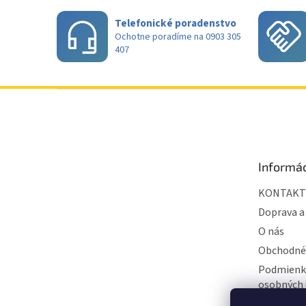
Telefonické poradenstvo
Ochotne poradíme na 0903 305
407
Z
á
p
ä
t
Informác
i
e
KONTAKT
Doprava a
O nás
Obchodné
Podmienk
osobných 
BLOG