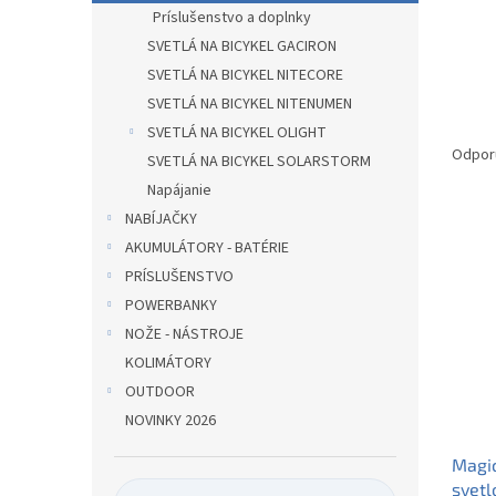
Príslušenstvo a doplnky
SVETLÁ NA BICYKEL GACIRON
SVETLÁ NA BICYKEL NITECORE
SVETLÁ NA BICYKEL NITENUMEN
R
SVETLÁ NA BICYKEL OLIGHT
a
Odpor
SVETLÁ NA BICYKEL SOLARSTORM
d
Napájanie
e
NABÍJAČKY
V
n
ý
AKUMULÁTORY - BATÉRIE
i
p
e
PRÍSLUŠENSTVO
i
p
POWERBANKY
s
r
NOŽE - NÁSTROJE
p
o
KOLIMÁTORY
r
d
OUTDOOR
o
u
d
k
NOVINKY 2026
u
t
Magi
k
o
svetl
t
v