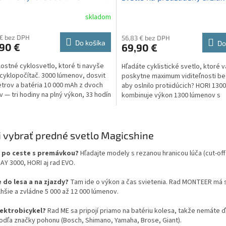
rbankou 10 000 mAh
Garmin
skladom
Priemerné
hodnotenie
produktu
 € bez DPH
56,83 € bez DPH
Do košíka
Do
90 €
69,90 €
je
5,0
lostné cyklosvetlo, ktoré ti navyše
Hľadáte cyklistické svetlo, ktoré 
z
 cyklopočítač. 3000 lúmenov, dosvit
poskytne maximum viditeľnosti be
5
trov a batéria 10 000 mAh z dvoch
aby oslnilo protiidúcich? HORI 1300
hviezdičiek.
v — tri hodiny na plný výkon, 33 hodín
kombinuje výkon 1300 lúmenov s
om...
inteligentným cut-off beamom ako.
O
v
i vybrať predné svetlo Magicshine
l
á
 po ceste s premávkou?
Hľadajte modely s rezanou hranicou lúča (cut-off)
d
RAY 3000, HORI aj rad EVO.
a
c
 do lesa a na zjazdy?
Tam ide o výkon a čas svietenia. Rad MONTEER má s
i
lhšie a zvládne 5 000 až 12 000 lúmenov.
e
p
ektrobicykel?
Rad ME sa pripojí priamo na batériu kolesa, takže nemáte ď
r
odľa značky pohonu (Bosch, Shimano, Yamaha, Brose, Giant).
v