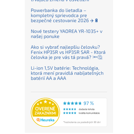
Powerbanka do lietadla –
kompletný sprievodca pre
bezpečné cestovanie 2026 ✈️🔋
Nové testery YAOREA YR-1035+ v
našej ponuke
Ako si vybrať najlepšiu čelovku?
Fenix HP35R vs HP35R SAR - Ktorá
čelovka je pre vás tá pravá? 🔦🤔
Li-ion 1,5V batérie: Technológia,
ktorá mení pravidlá nabíjateľných
batérií AA a AAA