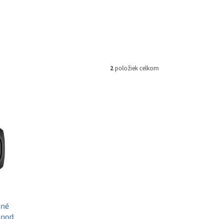
2
položiek celkom
dné
 pod