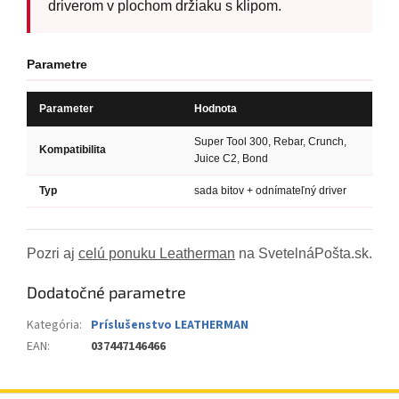
driverom v plochom držiaku s klipom.
Parametre
Parameter
Hodnota
Super Tool 300, Rebar, Crunch,
Kompatibilita
Juice C2, Bond
Typ
sada bitov + odnímateľný driver
Pozri aj
celú ponuku Leatherman
na SvetelnáPošta.sk.
Dodatočné parametre
Kategória
:
Príslušenstvo LEATHERMAN
EAN
:
037447146466