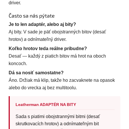
driver.
Často sa nás pýtate
Je to len adaptér, alebo aj bity?
Aj bity. V sade je päť obojstranných bitov (desať
hrotov)
a
odnímateľný driver.
Koľko hrotov teda reálne pribudne?
Desať — každý z piatich bitov má hrot na oboch
koncoch.
Dá sa nosiť samostatne?
Áno. Držiak má klip, takže ho zacvaknete na opasok
alebo do vrecka aj bez multitoolu.
Leatherman ADAPTÉR NA BITY
Sada s piatimi obojstrannými bitmi (desať
skrutkovacích hrotov) a odnímateľným bit