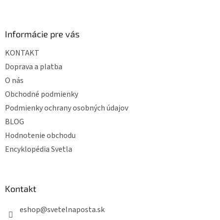
Z
á
p
ä
Informácie pre vás
t
KONTAKT
i
e
Doprava a platba
O nás
Obchodné podmienky
Podmienky ochrany osobných údajov
BLOG
Hodnotenie obchodu
Encyklopédia Svetla
Kontakt
eshop
@
svetelnaposta.sk