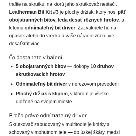
trafíte na skrutku, na ktorú jeho skrutkovač nestačí.
Leatherman Bit Kit #3
je plochý držiak, ktorý nosí
päť
obojstranných bitov, teda desať rôznych hrotov
, a
k tomu
odnímateľný bit driver
. Zacvaknete ho na
opasok alebo do vrecka a vaše náradie zrazu vie
desaťkrát viac.
Čo dostanete v balení
5 obojstranných bitov
— dokopy
10 druhov
skrutkovacích hrotov
Odnímateľný bit driver
v nerezovom prevedení
Plochý držiak s klipom
, v ktorom je všetko
uložené na svojom mieste
Prečo práve odnímateľný driver
Skrutkovač zabudovaný v multitoole je krátky a
schovaný v mohutnom tele — do úzkej škáry, medzi