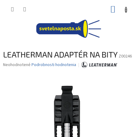
Prejsť
NÁKUP
na
obsah
KOŠÍK
LEATHERMAN ADAPTÉR NA BITY
Z00246
Priemerné
Neohodnotené
Podrobnosti hodnotenia
hodnotenie
produktu
je
0,0
z
5
hviezdičiek.