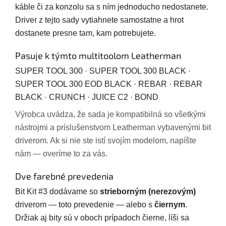
káble či za konzolu sa s ním jednoducho nedostanete.
Driver z tejto sady vytiahnete samostatne a hrot
dostanete presne tam, kam potrebujete.
Pasuje k týmto multitoolom Leatherman
SUPER TOOL 300 · SUPER TOOL 300 BLACK ·
SUPER TOOL 300 EOD BLACK · REBAR · REBAR
BLACK · CRUNCH · JUICE C2 · BOND
Výrobca uvádza, že sada je kompatibilná so všetkými
nástrojmi a príslušenstvom Leatherman vybavenými bit
driverom. Ak si nie ste istí svojím modelom, napíšte
nám — overíme to za vás.
Dve farebné prevedenia
Bit Kit #3 dodávame so
strieborným (nerezovým)
driverom — toto prevedenie — alebo s
čiernym
.
Držiak aj bity sú v oboch prípadoch čierne, líši sa