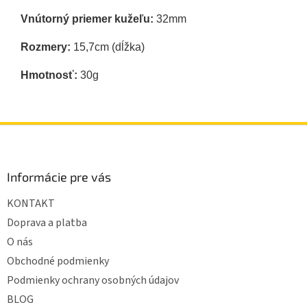
Vnútorný priemer kužeľu:
32mm
Rozmery:
15,7cm (dĺžka)
Hmotnosť:
30g
Z
á
p
ä
Informácie pre vás
t
KONTAKT
i
e
Doprava a platba
O nás
Obchodné podmienky
Podmienky ochrany osobných údajov
BLOG