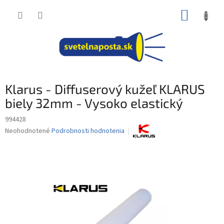
Prejsť
NÁKUP
na
obsah
KOŠÍK
Klarus - Diffuserový kužeľ KLARUS
biely 32mm - Vysoko elastický
994428
Priemerné
Neohodnotené
Podrobnosti hodnotenia
hodnotenie
produktu
je
0,0
z
5
hviezdičiek.