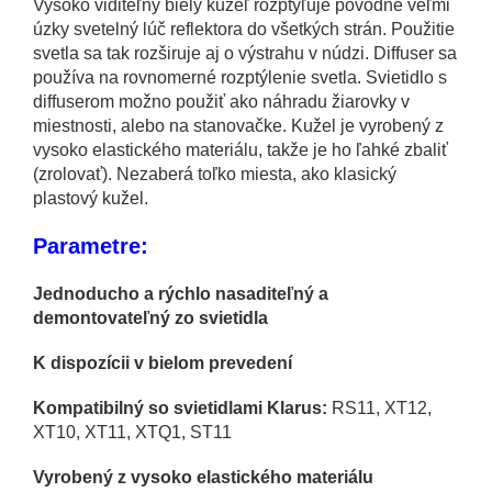
Vysoko viditeľný biely kužeľ rozptyľuje pôvodne veľmi
úzky svetelný lúč reflektora do všetkých strán. Použitie
svetla sa tak rozširuje aj o výstrahu v núdzi. Diffuser sa
používa na rovnomerné rozptýlenie svetla. Svietidlo s
diffuserom možno použiť ako náhradu žiarovky v
miestnosti, alebo na stanovačke. Kužel je vyrobený z
vysoko elastického materiálu, takže je ho ľahké zbaliť
(zrolovať). Nezaberá toľko miesta, ako klasický
plastový kužel.
Parametre:
Jednoducho a rýchlo nasaditeľný a
demontovateľný zo svietidla
K dispozícii v bielom prevedení
Kompatibilný so svietidlami Klarus:
RS11, XT12,
XT10, XT11, XTQ1, ST11
Vyrobený z vysoko elastického materiálu