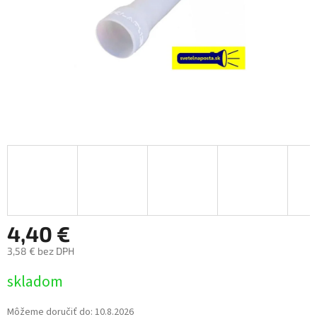
4,40 €
3,58 € bez DPH
Jednotková
skladom
cena:
Môžeme doručiť do:
10.8.2026