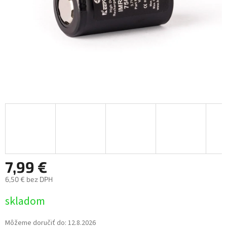
7,99 €
6,50 € bez DPH
Jednotková
skladom
cena:
Môžeme doručiť do:
12.8.2026