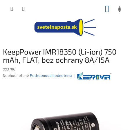
Prejsť
NÁKUP
na
obsah
KOŠÍK
KeepPower IMR18350 (Li-ion) 750
mAh, FLAT, bez ochrany 8A/15A
993786
Priemerné
Neohodnotené
Podrobnosti hodnotenia
hodnotenie
produktu
je
0,0
z
5
hviezdičiek.