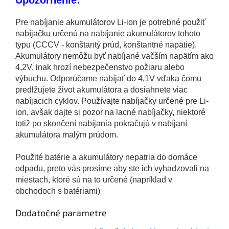
Pre nabíjanie akumulátorov Li-ion je potrebné použiť
nabíjačku určenú na nabíjanie akumulátorov tohoto
typu (CCCV - konštantý prúd, konštantné napätie).
Akumulátory nemôžu byť nabíjané vačším napätím ako
4,2V, inak hrozí nebezpečenstvo požiaru alebo
výbuchu. Odporúčame nabíjať do 4,1V vďaka čomu
predlžujete život akumulátora a dosiahnete viac
nabíjacich cyklov. Používajte nabíjačky určené pre Li-
ion, avšak dajte si pozor na lacné nabíjačky, niektoré
totiž po skončení nabíjania pokračujú v nabíjaní
akumulátora malým prúdom.
Použité batérie a akumulátory nepatria do domáce
odpadu, preto vás prosíme aby ste ich vyhadzovali na
miestach, ktoré sú na to určené (napríklad v
obchodoch s batériami)
Dodatočné parametre