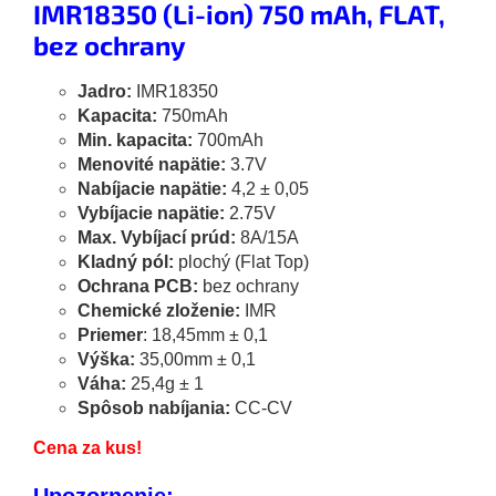
IMR18350 (Li-ion) 750 mAh, FLAT,
bez ochrany
Jadro:
IMR18350
Kapacita:
750mAh
Min. kapacita:
700mAh
Menovité napätie:
3.7V
Nabíjacie napätie:
4,2 ± 0,05
Vybíjacie napätie:
2.75V
Max. Vybíjací prúd:
8A/15A
Kladný pól:
plochý (Flat Top)
Ochrana PCB:
bez ochrany
Chemické zloženie:
IMR
Priemer
: 18,45mm ± 0,1
Výška:
35,00mm ± 0,1
Váha:
25,4g ± 1
Spôsob nabíjania:
CC-CV
Cena za kus!
Upozornenie: