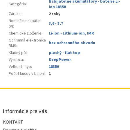
Nabíjateľné akumulátory - batérie Li-
Kategória
:
ion 18350
Záruka
:
2 roky
Nominálne napätie
3,6 - 3,7
(V)
:
Chemické zloženie
:
Li-ion - Lithium-ion, IMR
Ochranná elektronika
bez ochranného obvodu
BMS
:
Kladný pól
:
plochý - flat top
Výrobca
:
KeepPower
Veľkosť - typ
:
18350
Počet kusov v balení
:
1
Z
á
p
ä
Informácie pre vás
t
KONTAKT
i
e