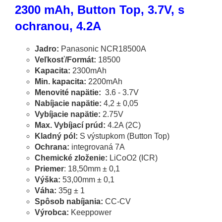
2300 mAh, Button Top, 3.7V, s
ochranou, 4.2A
Jadro:
Panasonic NCR18500A
Veľkosť/Formát:
18500
Kapacita:
2300mAh
Min. kapacita:
2200mAh
Menovité napätie:
3.6 - 3.7V
Nabíjacie napätie:
4,2 ± 0,05
Vybíjacie napätie:
2.75V
Max. Vybíjací prúd:
4.2A (2C)
Kladný pól:
S výstupkom (Button Top)
Ochrana:
integrovaná 7A
Chemické zloženie:
LiCoO2 (ICR)
Priemer
: 18,50mm ± 0,1
Výška:
53,00mm ± 0,1
Váha:
35g ± 1
Spôsob nabíjania:
CC-CV
Výrobca:
Keeppower