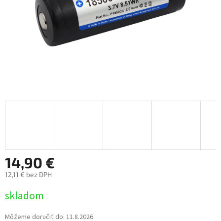
14,90 €
12,11 € bez DPH
Jednotková
skladom
cena:
Môžeme doručiť do:
11.8.2026