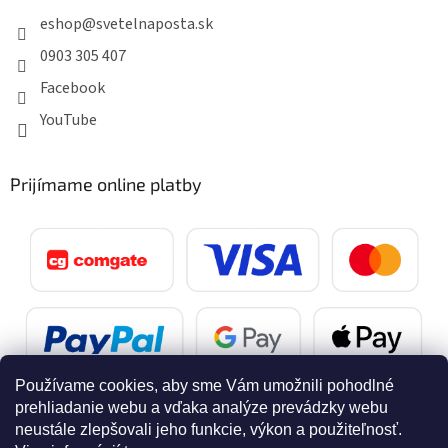
eshop
@
svetelnaposta.sk
0903 305 407
Facebook
YouTube
Prijímame online platby
Používame cookies, aby sme Vám umožnili pohodlné
prehliadanie webu a vďaka analýze prevádzky webu
neustále zlepšovali jeho funkcie, výkon a použiteľnosť.