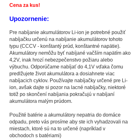
Cena za kus!
Upozornenie:
Pre nabíjanie akumulátorov Li-ion je potrebné použiť
nabíjačku určenú na nabíjanie akumulátorov tohoto
typu (CCCV - konštantý prúd, konštantné napätie).
Akumulátory nemôžu byť nabíjané vačším napätím ako
4,2V, inak hrozí nebezpečenstvo požiaru alebo
výbuchu. Odporúčame nabíjať do 4,1V vďaka čomu
predlžujete život akumulátora a dosiahnete viac
nabíjacich cyklov. Používajte nabíjačky určené pre Li-
ion, avšak dajte si pozor na lacné nabíjačky, niektoré
totiž po skončení nabíjania pokračujú v nabíjaní
akumulátora malým prúdom.
Použité batérie a akumulátory nepatria do domáce
odpadu, preto vás prosíme aby ste ich vyhadzovali na
miestach, ktoré sú na to určené (napríklad v
obchodoch s batériami)