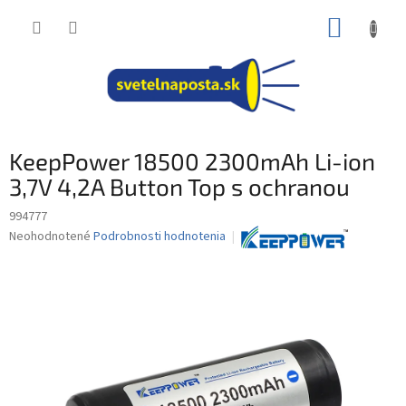
Prejsť
NÁKUP
na
obsah
KOŠÍK
KeepPower 18500 2300mAh Li-ion
3,7V 4,2A Button Top s ochranou
994777
Priemerné
Neohodnotené
Podrobnosti hodnotenia
hodnotenie
produktu
je
0,0
z
5
hviezdičiek.