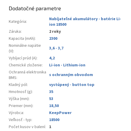
Dodatočné parametre
Nabíjateľné akumulátory - batérie Li-
Kategória
:
ion 18500
Záruka
:
2 roky
Kapacita (mAh)
:
2300
Nominálne napätie
3,6 - 3,7
(V)
:
Vybíjací prúd (A)
:
4,2
Chemické zloženie
:
Li-ion - Lithium-ion
Ochranná elektronika
s ochranným obvodom
BMS
:
Kladný pól
:
vystúpený - button top
Hmotnosť (g)
:
35
Výška (mm)
:
53
Priemer (mm)
:
18,50
Výrobca
:
KeepPower
Veľkosť - typ
:
18500
Počet kusov v balení
:
1