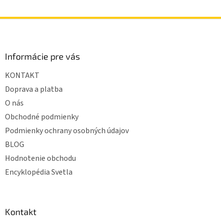
Z
á
p
ä
Informácie pre vás
t
KONTAKT
i
e
Doprava a platba
O nás
Obchodné podmienky
Podmienky ochrany osobných údajov
BLOG
Hodnotenie obchodu
Encyklopédia Svetla
Kontakt