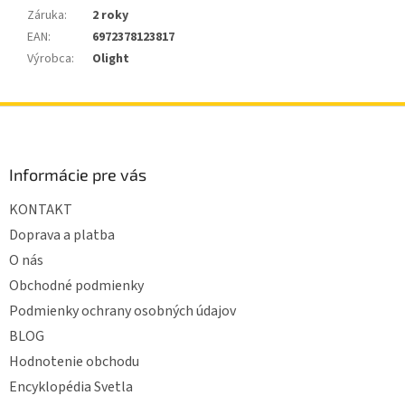
Záruka
:
2 roky
EAN
:
6972378123817
Výrobca
:
Olight
Z
á
p
ä
Informácie pre vás
t
KONTAKT
i
e
Doprava a platba
O nás
Obchodné podmienky
Podmienky ochrany osobných údajov
BLOG
Hodnotenie obchodu
Encyklopédia Svetla