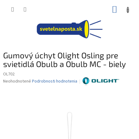
Prejsť
NÁKUP
na
obsah
KOŠÍK
Gumový úchyt Olight Osling pre
svietidlá Obulb a Obulb MC - biely
OL702
Priemerné
Neohodnotené
Podrobnosti hodnotenia
hodnotenie
produktu
je
0,0
z
5
hviezdičiek.