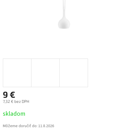
9 €
7,32 € bez DPH
Jednotková
skladom
cena:
Môžeme doručiť do:
11.8.2026