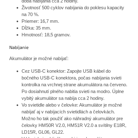
doba nabíjania cca 2 hodiny.
Životnosť 500 cyklov nabíjania do poklesu kapacity
na 70 %.
Priemer: 16,7 mm.
Dĺžka: 35 mm.
Hmotnosť: 18,5 gramov.
Nabíjanie
Akumulátor je možné nabíjať:
Cez USB-C konektor: Zapojte USB kábel do
bočného USB-C konektora, počas nabíjania svieti
kontrolka na vrchnej strane akumulátora na červeno.
Po dosiahnutí plného nabitia svieti na modro. Úplne
vybitý akumulátor sa nabíja cca 2 hodiny.
Vo svietidle alebo v čelovke: Akumulátor je možné
nabíjať aj v nabíjacích svietidlách a čelovkách.
Možno ho tak použiť ako náhradný akumulátor pre
čelovky HM50R V2.0, HM51R V2.0 a svítilny E18R,
LD15R, GL06, GL22.