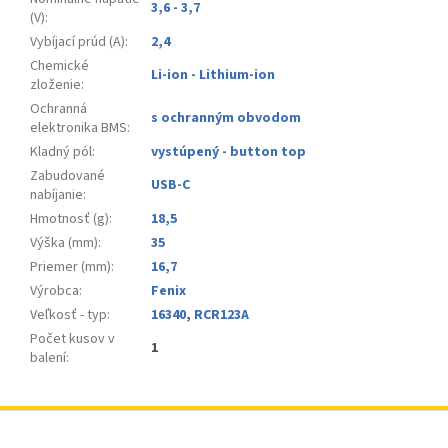
3,6 - 3,7
(V)
:
Vybíjací prúd (A)
:
2,4
Chemické
Li-ion - Lithium-ion
zloženie
:
Ochranná
s ochranným obvodom
elektronika BMS
:
Kladný pól
:
vystúpený - button top
Zabudované
USB-C
nabíjanie
:
Hmotnosť (g)
:
18,5
Výška (mm)
:
35
Priemer (mm)
:
16,7
Výrobca
:
Fenix
Veľkosť - typ
:
16340
,
RCR123A
Počet kusov v
1
balení
:
Z
á