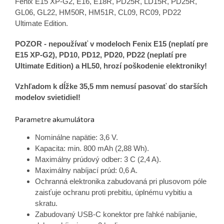
Fenix E15 XP-G2, E16, E18R, PD25R, LD15R, PD25R,
GL06, GL22, HM50R, HM51R, CL09, RC09, PD22
Ultimate Edition.
POZOR - nepoužívať v modeloch Fenix E15 (neplatí pre
E15 XP-G2), PD10, PD12, PD20, PD22 (neplatí pre
Ultimate Edition) a HL50, hrozí poškodenie elektroniky!
Vzhľadom k dĺžke 35,5 mm nemusí pasovať do starších
modelov svietidiel!
Parametre akumulátora
Nominálne napätie: 3,6 V.
Kapacita: min. 800 mAh (2,88 Wh).
Maximálny prúdový odber: 3 C (2,4 A).
Maximálny nabíjací prúd: 0,6 A.
Ochranná elektronika zabudovaná pri plusovom póle
zaisťuje ochranu proti prebitiu, úplnému vybitiu a
skratu.
Zabudovaný USB-C konektor pre ľahké nabíjanie,