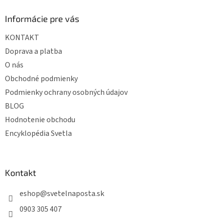
p
ä
Informácie pre vás
t
KONTAKT
i
e
Doprava a platba
O nás
Obchodné podmienky
Podmienky ochrany osobných údajov
BLOG
Hodnotenie obchodu
Encyklopédia Svetla
Kontakt
eshop
@
svetelnaposta.sk
0903 305 407