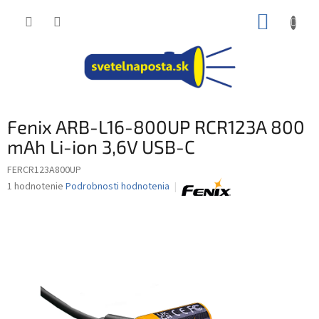
Prejsť
NÁKUP
na
obsah
KOŠÍK
Fenix ARB-L16-800UP RCR123A 800
mAh Li-ion 3,6V USB-C
FERCR123A800UP
Priemerné
1 hodnotenie
Podrobnosti hodnotenia
hodnotenie
produktu
je
5,0
z
5
hviezdičiek.