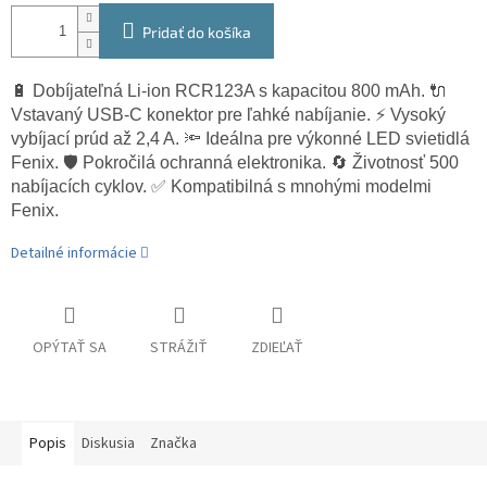
Pridať do košíka
🔋 Dobíjateľná Li-ion RCR123A s kapacitou 800 mAh. 🔌
Vstavaný USB-C konektor pre ľahké nabíjanie. ⚡ Vysoký
vybíjací prúd až 2,4 A. 🔦 Ideálna pre výkonné LED svietidlá
Fenix. 🛡️ Pokročilá ochranná elektronika. 🔄 Životnosť 500
nabíjacích cyklov. ✅ Kompatibilná s mnohými modelmi
Fenix.
Detailné informácie
OPÝTAŤ SA
STRÁŽIŤ
ZDIEĽAŤ
Popis
Diskusia
Značka