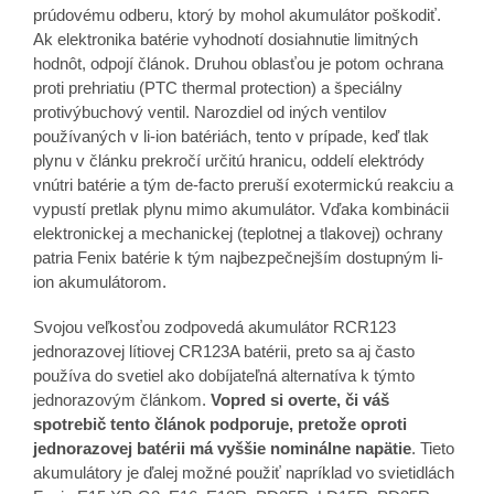
prúdovému odberu, ktorý by mohol akumulátor poškodiť.
Ak elektronika batérie vyhodnotí dosiahnutie limitných
hodnôt, odpojí článok. Druhou oblasťou je potom ochrana
proti prehriatiu (PTC thermal protection) a špeciálny
protivýbuchový ventil. Narozdiel od iných ventilov
používaných v li-ion batériách, tento v prípade, keď tlak
plynu v článku prekročí určitú hranicu, oddelí elektródy
vnútri batérie a tým de-facto preruší exotermickú reakciu a
vypustí pretlak plynu mimo akumulátor. Vďaka kombinácii
elektronickej a mechanickej (teplotnej a tlakovej) ochrany
patria Fenix batérie k tým najbezpečnejším dostupným li-
ion akumulátorom.
Svojou veľkosťou zodpovedá akumulátor RCR123
jednorazovej lítiovej CR123A batérii, preto sa aj často
používa do svetiel ako dobíjateľná alternatíva k týmto
jednorazovým článkom.
Vopred si overte, či váš
spotrebič tento článok podporuje, pretože oproti
jednorazovej batérii má vyššie nominálne napätie
. Tieto
akumulátory je ďalej možné použiť napríklad vo svietidlách