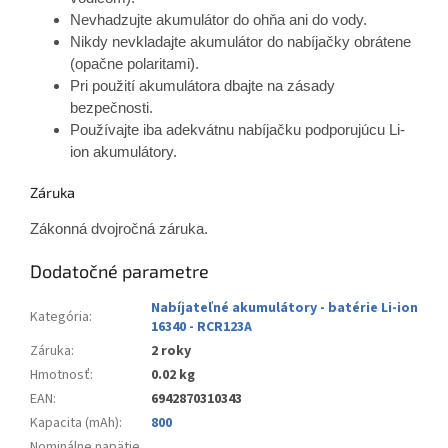
Nevhadzujte akumulátor do ohňa ani do vody.
Nikdy nevkladajte akumulátor do nabíjačky obrátene
(opačne polaritami).
Pri použití akumulátora dbajte na zásady
bezpečnosti.
Používajte iba adekvátnu nabíjačku podporujúcu Li-
ion akumulátory.
Záruka
Zákonná dvojročná záruka.
Dodatočné parametre
Nabíjateľné akumulátory - batérie Li-ion
Kategória
:
16340 - RCR123A
Záruka
:
2 roky
Hmotnosť
:
0.02 kg
EAN
:
6942870310343
Kapacita (mAh)
:
800
Nominálne napätie