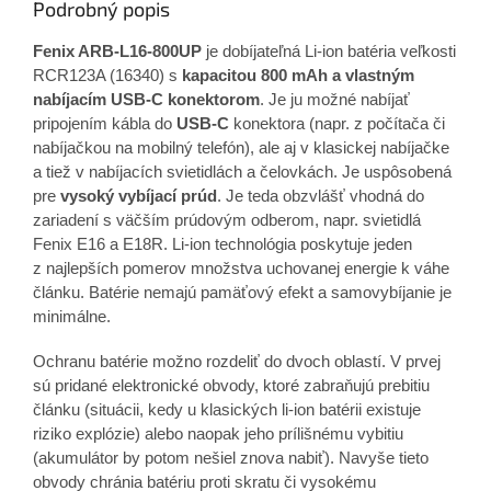
Podrobný popis
Fenix ARB-L16-800UP
je dobíjateľná Li-ion batéria veľkosti
RCR123A (16340) s
k
apacitou 800 mAh a vlastným
nabíjacím USB-C konektorom
. Je ju možné nabíjať
pripojením kábla do
USB-C
konektora (napr. z počítača či
nabíjačkou na mobilný telefón), ale aj v klasickej nabíjačke
a tiež v nabíjacích svietidlách a čelovkách. Je uspôsobená
pre
vysoký vybíjací prúd
. Je teda obzvlášť vhodná do
zariadení s väčším prúdovým odberom, napr. svietidlá
Fenix E16 a E18R. Li-ion technológia poskytuje jeden
z najlepších pomerov množstva uchovanej energie k váhe
článku. Batérie nemajú pamäťový efekt a samovybíjanie je
minimálne.
Ochranu batérie možno rozdeliť do dvoch oblastí. V prvej
sú pridané elektronické obvody, ktoré zabraňujú prebitiu
článku (situácii, kedy u klasických li-ion batérii existuje
riziko explózie) alebo naopak jeho prílišnému vybitiu
(akumulátor by potom nešiel znova nabiť). Navyše tieto
obvody chránia batériu proti skratu či vysokému