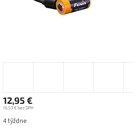
12,95 €
10,53 € bez DPH
Jednotková
4 týždne
cena: