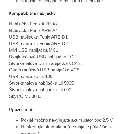
V klasickej nabíjačke na Li-ion akumulátor.
Kompatibilné nabíjačky
Nabíjačka Fenix ARE-A2
Nabíjačka Fenix ARE-A4
USB nabíjačka Fenix ARE-D1
USB nabíjačka Fenix ARE-D2
Mini USB nabíjačka MC1
Dvojkanálová USB nabíjačka FC2
Štvorkanálová USB nabíjačka VC4SL
Osemkanálová USB nabíjačka VC8
USB nabíjačka Lii-100
Štvorkanálová nabíjačka Lii-500S
Štvorkanálová nabíjačka Lii-600
SkyRC MC3000
Upozornenie
Pokiaľ možno nevybíjajte akumulátor pod 2,5 V.
Neskratujte akumulátor (nespájajte póly článku
vodičom).