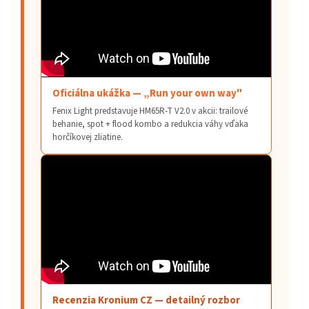
Oficiálna ukážka — „Run your own way"
Fenix Light predstavuje HM65R-T V2.0 v akcii: trailové
behanie, spot + flood kombo a redukcia váhy vďaka
horčíkovej zliatine.
Recenzia Kronium CZ — detailný rozbor