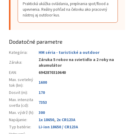
Praktická ukážka ovládania, prepínania spot/flood a
upevnenia. Reálny pohľad na čelovku ako pracovný
nástroj aj outdoor kus.
Dodatočné parametre
Kategória
:
HM séria - turistické a outdoor
Záruka 5 rokov na svietidlo a 2 roky na
Záruka
:
akumulátor
EAN
:
6942870310640
Max. svetelný
1600
tok (lm)
:
Dosvit (m)
:
170
Max. intenzita
7353
svetla (cd)
:
Max. výdrž (h)
:
300
Napájanie
:
1x 18650
,
2x CR123A
Typ batérie
:
Li-ion 18650 / CR123A