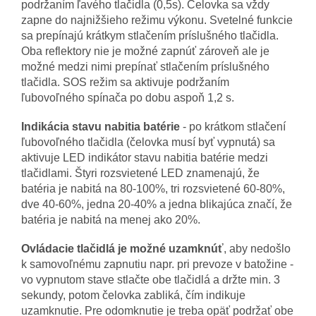
podržaním ľavého tlačidla (0,5s). Čelovka sa vždy
zapne do najnižšieho režimu výkonu. Svetelné funkcie
sa prepínajú krátkym stlačením príslušného tlačidla.
Oba reflektory nie je možné zapnúť zároveň ale je
možné medzi nimi prepínať stlačením príslušného
tlačidla. SOS režim sa aktivuje podržaním
ľubovoľného spínača po dobu aspoň 1,2 s.
Indikácia stavu nabitia batérie
- po krátkom stlačení
ľubovoľného tlačidla (čelovka musí byť vypnutá) sa
aktivuje LED indikátor stavu nabitia batérie medzi
tlačidlami. Štyri rozsvietené LED znamenajú, že
batéria je nabitá na 80-100%, tri rozsvietené 60-80%,
dve 40-60%, jedna 20-40% a jedna blikajúca značí, že
batéria je nabitá na menej ako 20%.
Ovládacie tlačidlá je možné uzamknúť
, aby nedošlo
k samovoľnému zapnutiu napr. pri prevoze v batožine -
vo vypnutom stave stlačte obe tlačidlá a držte min. 3
sekundy, potom čelovka zabliká, čím indikuje
uzamknutie. Pre odomknutie je treba opäť podržať obe