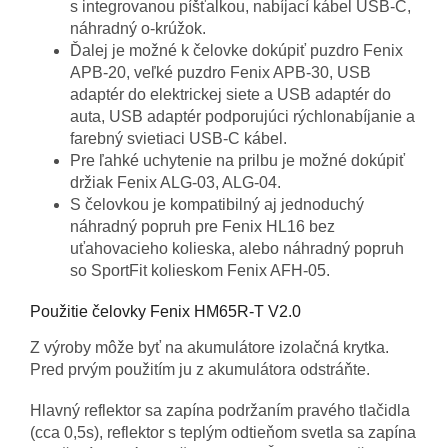
s integrovanou píšťalkou, nabíjací kábel USB-C,
náhradný o-krúžok.
Ďalej je možné k čelovke dokúpiť puzdro Fenix
APB-20, veľké puzdro Fenix APB-30, USB
adaptér do elektrickej siete a USB adaptér do
auta, USB adaptér podporujúci rýchlonabíjanie a
farebný svietiaci USB-C kábel.
Pre ľahké uchytenie na prilbu je možné dokúpiť
držiak Fenix ALG-03, ALG-04.
S čelovkou je kompatibilný aj jednoduchý
náhradný popruh pre Fenix HL16 bez
uťahovacieho kolieska, alebo náhradný popruh
so SportFit kolieskom Fenix AFH-05.
Použitie čelovky Fenix HM65R-T V2.0
Z výroby môže byť na akumulátore izolačná krytka.
Pred prvým použitím ju z akumulátora odstráňte.
Hlavný reflektor sa zapína podržaním pravého tlačidla
(cca 0,5s), reflektor s teplým odtieňom svetla sa zapína