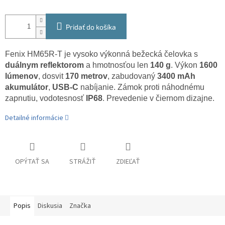
Pridať do košíka
Fenix HM65R-T je vysoko výkonná bežecká čelovka s
duálnym reflektorom
a hmotnosťou len
140 g
. Výkon
1600
lúmenov
, dosvit
170 metrov
, zabudovaný
3400 mAh
akumulátor
,
USB-C
nabíjanie. Zámok proti náhodnému
zapnutiu, vodotesnosť
IP68
. Prevedenie v čiernom dizajne.
Detailné informácie
OPÝTAŤ SA
STRÁŽIŤ
ZDIEĽAŤ
Popis
Diskusia
Značka