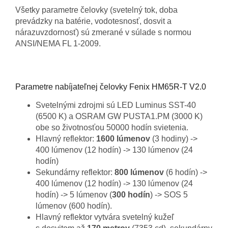
Všetky parametre čelovky (svetelný tok, doba
prevádzky na batérie, vodotesnosť, dosvit a
nárazuvzdornosť) sú zmerané v súlade s normou
ANSI/NEMA FL 1-2009.
Parametre nabíjateľnej čelovky Fenix HM65R-T V2.0
Svetelnými zdrojmi sú LED Luminus SST-40
(6500 K) a OSRAM GW PUSTA1.PM (3000 K)
obe so životnosťou 50000 hodín svietenia.
Hlavný reflektor:
1600 lúmenov
(3 hodiny) ->
400 lúmenov (12 hodín) -> 130 lúmenov (24
hodín)
Sekundárny reflektor:
800 lúmenov
(6 hodín) ->
400 lúmenov (12 hodín) -> 130 lúmenov (24
hodín) -> 5 lúmenov (
300 hodín
) -> SOS 5
lúmenov (600 hodín).
Hlavný reflektor vytvára svetelný kužeľ