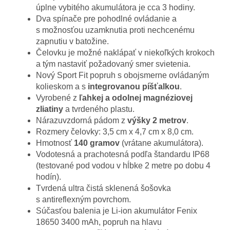
úplne vybitého akumulátora je cca 3 hodiny.
Dva spínače pre pohodlné ovládanie a
s možnosťou uzamknutia proti nechcenému
zapnutiu v batožine.
Čelovku je možné naklápať v niekoľkých krokoch
a tým nastaviť požadovaný smer svietenia.
Nový Sport Fit popruh s obojsmerne ovládaným
kolieskom a s
integrovanou píšťalkou
.
Vyrobené z
ľahkej a odolnej magnéziovej
zliatiny
a tvrdeného plastu.
Nárazuvzdorná pádom z
výšky 2 metrov
.
Rozmery čelovky: 3,5 cm x 4,7 cm x 8,0 cm.
Hmotnosť
140 gramov
(vrátane akumulátora).
Vodotesná a prachotesná podľa štandardu IP68
(testované pod vodou v hĺbke 2 metre po dobu 4
hodín).
Tvrdená ultra čistá sklenená šošovka
s antireflexným povrchom.
Súčasťou balenia je Li-ion akumulátor Fenix
18650 3400 mAh, popruh na hlavu