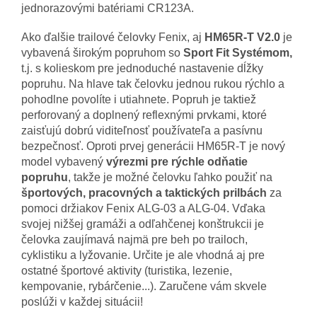
jednorazovými batériami CR123A.
Ako ďalšie trailové čelovky Fenix, aj
HM65R-T V2.0
je
vybavená širokým popruhom so
Sport Fit Systémom,
t.j. s kolieskom pre jednoduché nastavenie dĺžky
popruhu. Na hlave tak čelovku jednou rukou rýchlo a
pohodlne povolíte i utiahnete. Popruh je taktiež
perforovaný a doplnený reflexnými prvkami, ktoré
zaisťujú dobrú viditeľnosť používateľa a pasívnu
bezpečnosť. Oproti prvej generácii HM65R-T je nový
model vybavený
výrezmi pre rýchle odňatie
popruhu
, takže je možné čelovku ľahko použiť na
športových, pracovných a taktických prilbách
za
pomoci držiakov Fenix ALG-03 a ALG-04. Vďaka
svojej nižšej gramáži a odľahčenej konštrukcii je
čelovka zaujímavá najmä pre beh po trailoch,
cyklistiku a lyžovanie. Určite je ale vhodná aj pre
ostatné športové aktivity (turistika, lezenie,
kempovanie, rybárčenie...). Zaručene vám skvele
poslúži v každej situácii!