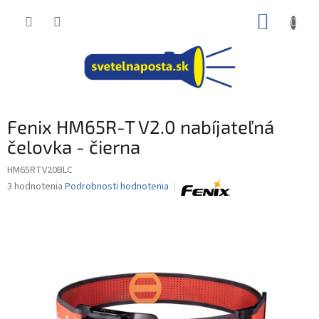
Prejsť
NÁKUP
na
obsah
KOŠÍK
Fenix HM65R-T V2.0 nabíjateľná
čelovka - čierna
HM65RTV20BLC
Priemerné
3 hodnotenia
Podrobnosti hodnotenia
hodnotenie
produktu
je
5,0
z
5
hviezdičiek.