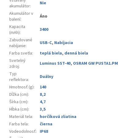
Vstavaný
Nie
akumulátor
:
Akumulátor v
Áno
balení
:
Kapacita
3400
(mAh)
:
Zabudované
USB-C
,
Nabíjacia
nabíjanie
:
Farba svetla
:
teplá biela
,
denná biela
Svetelný
Luminus SST-40
,
OSRAM GW PUSTA1.PM
zdroj
:
Typ
Duálny
reflektora
:
Hmotnosť (g)
:
140
Dĺžka (cm)
:
8,2
Šírka (cm)
:
4,7
Hĺbka (cm)
:
3,5
Materiál tela
:
horčíková zliatina
Farba tela
:
čierna
Vodeodolnosť
:
IP68