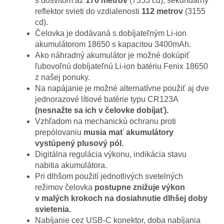
s dosvitom až
170 metrov
(7353 cd), sekundárny
reflektor svieti do vzdialenosti
112 metrov
(3155
cd).
Čelovka je dodávaná s dobíjateľným Li-ion
akumulátorom 18650 s kapacitou 3400mAh.
Ako náhradný akumulátor je možné dokúpiť
ľubovoľnú dobíjateľnú Li-ion batériu Fenix 18650
z našej ponuky.
Na napájanie je možné alternatívne použiť aj dve
jednorazové lítiové batérie typu CR123A
(nesnažte sa ich v čelovke dobíjať).
Vzhľadom na mechanickú ochranu proti
prepólovaniu
musia mať akumulátory
vystúpený plusový pól.
Digitálna regulácia výkonu, indikácia stavu
nabitia akumulátora.
Pri dlhšom použití jednotlivých svetelných
režimov čelovka
postupne znižuje výkon
v malých krokoch na dosiahnutie dlhšej doby
svietenia.
Nabíjanie cez USB-C konektor, doba nabíjania