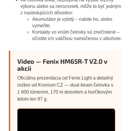
výkonu alebo sa nerozsvieti, môže to byť jedným
z nasledujúcich dôvodov:
Akumulátor je vybitý – nabite ho, alebo
vymeňte.
Kontakty vo vnútri čelovky sú znečistené –
očistite ich vatičkou namočenou v alkohole.
Video — Fenix HM65R-T V2.0 v
akcii
Oficiálna prezentácia od Fenix Light a detailný
rozbor od Kronium CZ — dual-beam čelovka s
1 600 lúmenmi, 170 m dosvitom a horčíkovým
telom len 97 g.