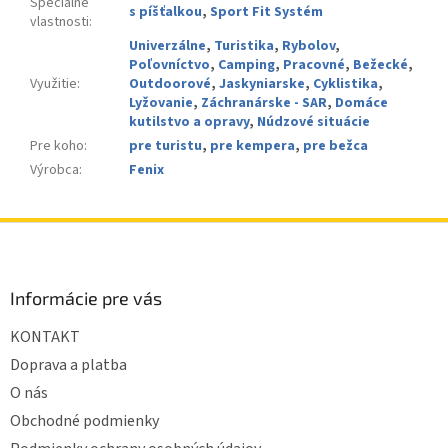
Špeciálne
s píšťalkou
,
Sport Fit Systém
vlastnosti
:
Univerzálne
,
Turistika
,
Rybolov
,
Poľovníctvo
,
Camping
,
Pracovné
,
Bežecké
,
Využitie
:
Outdoorové
,
Jaskyniarske
,
Cyklistika
,
Lyžovanie
,
Záchranárske - SAR
,
Domáce
kutilstvo a opravy
,
Núdzové situácie
Pre koho
:
pre turistu
,
pre kempera
,
pre bežca
Výrobca
:
Fenix
Z
á
p
ä
Informácie pre vás
t
KONTAKT
i
e
Doprava a platba
O nás
Obchodné podmienky