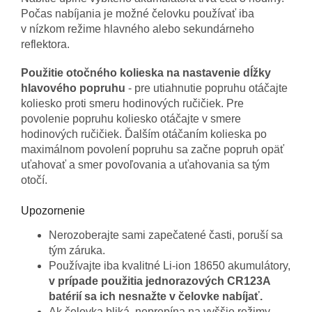
Počas nabíjania je možné čelovku používať iba
v nízkom režime hlavného alebo sekundárneho
reflektora.
Použitie otočného kolieska na nastavenie dĺžky
hlavového popruhu
- pre utiahnutie popruhu otáčajte
koliesko proti smeru hodinových ručičiek. Pre
povolenie popruhu koliesko otáčajte v smere
hodinových ručičiek. Ďalším otáčaním kolieska po
maximálnom povolení popruhu sa začne popruh opäť
uťahovať a smer povoľovania a uťahovania sa tým
otočí.
Upozornenie
Nerozoberajte sami zapečatené časti, poruší sa
tým záruka.
Používajte iba kvalitné Li-ion 18650 akumulátory,
v prípade použitia jednorazových CR123A
batérií sa ich nesnažte v čelovke nabíjať.
Ak čelovka bliká, neprepína na vyššie režimy