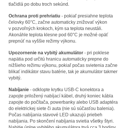
tlačidlá po dobu troch sekúnd.
Ochrana proti prehriatiu
- pokiaľ presiahne teplota
čelovky 60°C, začne automaticky znižovať výkon
v pozvoľných krokoch, kým sa teplota neustáli.
Akonáhle teplota klesne pod 60°C je možné opäť
prepnúť na vyššie režimy výkonu.
Upozornenie na vybitý akumulátor
- pri poklese
napätia pod určitú hranicu automaticky prepne do
nižšieho režimu výkonu, pokiaľ počas svietenia začne
blikať indikátor stavu batérie, tak je akumulátor takmer
vybitý.
Nabíjanie
- odklopte krytku USB-C konektora a
zapojte priložený nabíjací kábel, druhý koniec kábla
zapojte do počítača, powerbanky alebo USB adaptéra
do elektrickej siete či auta (nie sú súčasťou balenia).
Počas nabíjania stavové LED ukazujú priebeh
nabíjania. Po skončení nabíjania svietia všetky štyri.
Nabitie úplne vybitého akumulátora trvá cca 3 hodiny.