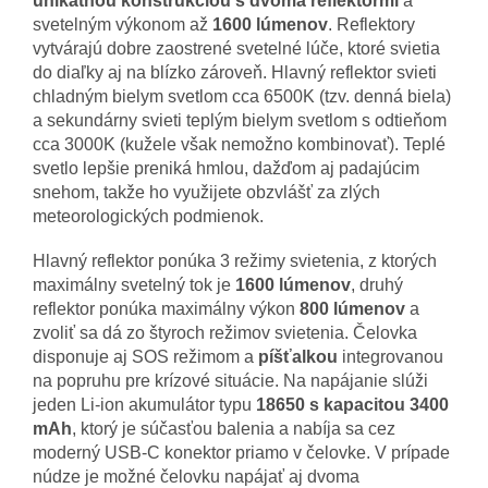
unikátnou konštrukciou s dvoma reflektormi
a
svetelným výkonom až
1600 lúmenov
. Reflektory
vytvárajú dobre zaostrené svetelné lúče, ktoré svietia
do diaľky aj na blízko zároveň. Hlavný reflektor svieti
chladným bielym svetlom cca 6500K (tzv. denná biela)
a sekundárny svieti teplým bielym svetlom s odtieňom
cca 3000K (kužele však nemožno kombinovať). Teplé
svetlo lepšie preniká hmlou, dažďom aj padajúcim
snehom, takže ho využijete obzvlášť za zlých
meteorologických podmienok.
Hlavný reflektor ponúka 3 režimy svietenia, z ktorých
maximálny svetelný tok je
1600 lúmenov
, druhý
reflektor ponúka maximálny výkon
800 lúmenov
a
zvoliť sa dá zo štyroch režimov svietenia. Čelovka
disponuje aj SOS režimom a
píšťalkou
integrovanou
na popruhu pre krízové situácie. Na napájanie slúži
jeden Li-ion akumulátor typu
18650 s kapacitou 3400
mAh
, ktorý je súčasťou balenia a nabíja sa cez
moderný USB-C konektor priamo v čelovke. V prípade
núdze je možné čelovku napájať aj dvoma