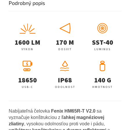
Podrobný popis
1600 LM
170 M
SST-40
VYKON
DOSVIT
LUMINUS
18650
IP68
140 G
USB-C
ODOLNOST
HMOTNOST
Nabíjateľná čelovka
Fenix HM65R-T V2.0
sa
vyznačuje konštrukciou z
ľahkej magnéziovej
zliatiny
, vysokou odolnosťou proti vode i pádu,