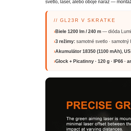
svetlo, laser, alebo oboje naraz — montá
// GL23R V SKRATKE
›
Biele 1200 lm / 240 m
— dióda Lumi
›
3 režimy:
samotné svetlo · samotný la
›
Akumulátor 18350 (1100 mAh), U
›
Glock + Picatinny · 120 g · IP66 ·