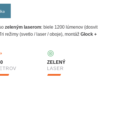
íka
 so
zeleným laserom
: biele 1200 lúmenov (dosvit
ri režimy (svetlo / laser / oboje), montáž
Glock +
40
ZELENÝ
ETROV
LASER