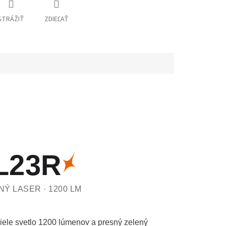
STRÁŽIŤ
ZDIEĽAŤ
L23R
NÝ LASER · 1200 LM
iele svetlo 1200 lúmenov a presný zelený