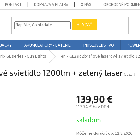
KONTAKT
DOPRAVA A PLATBA
O NÁS
OBCHODNÉ PODMIE
HĽADAŤ
ÍJAČKY
AKUMULÁTORY - BATÉRIE
PRÍSLUŠENSTVO
POWER
nix GL series - Gun Lights
Fenix GL23R Zbraňové laserové svietidlo 12
é svietidlo 1200lm + zelený laser
GL23R
139,90 €
113,74 € bez DPH
Jednotková
skladom
cena:
Môžeme doručiť do:
12.8.2026