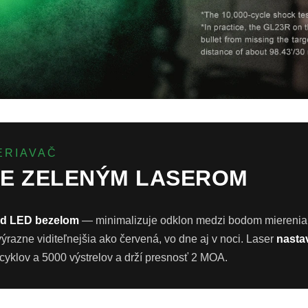
ERIAVAČ
IE ZELENÝM LASEROM
od LED bezelom
— minimalizuje odklon medzi bodom mierenia
výrazne viditeľnejšia ako červená, vo dne aj v noci. Laser
nastav
 cyklov a 5000 výstrelov a drží presnosť 2 MOA.