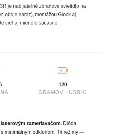
R je nabíjateľné zbraňové svietidlo na
ser, oboje naraz), montážou Glock aj
e cieľ aj mieridlo súčasne.
6
120
LNÁ
GRAMOV · USB-C
ým laserovým zameriavačom.
Dióda
e s minimálnym odklonom. Tri režimy —