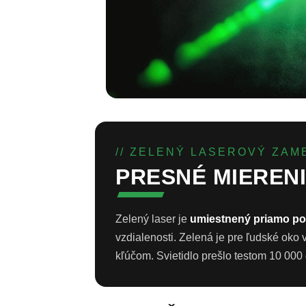
// ZELENÝ LASEROVÝ ZAM
PRESNÉ MIEREN
Zelený laser je
umiestnený priamo p
vzdialenosti. Zelená je pre ľudské oko 
kľúčom. Svietidlo prešlo testom 10 000