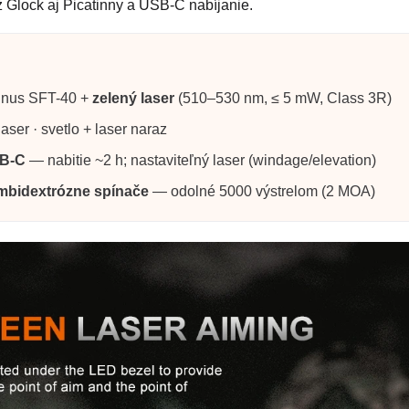
ž Glock aj Picatinny a USB-C nabíjanie.
nus SFT-40 +
zelený laser
(510–530 nm, ≤ 5 mW, Class 3R)
ser · svetlo + laser naraz
SB-C
— nabitie ~2 h; nastaviteľný laser (windage/elevation)
 ambidextrózne spínače
— odolné 5000 výstrelom (2 MOA)