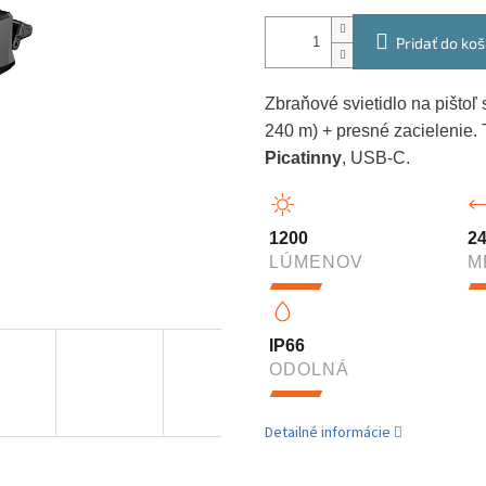
Pridať do koš
Zbraňové svietidlo na pištoľ
240 m) + presné zacielenie. T
Picatinny
, USB-C.
1200
2
LÚMENOV
M
IP66
ODOLNÁ
Detailné informácie