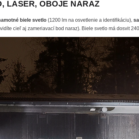
O, LASER, OBOJE NARAZ
samotné biele svetlo
(1200 lm na osvetlenie a identifikáciu),
sa
vidíte cieľ aj zameriavací bod naraz). Biele svetlo má dosvit 240