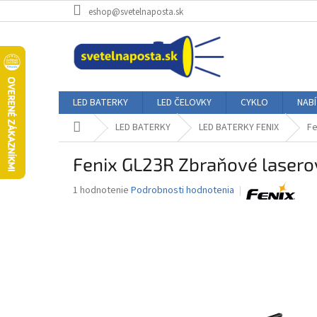
Prejsť
eshop@svetelnaposta.sk
na
obsah
LED BATERKY
LED ČELOVKY
CYKLO
NAB
Domov
LED BATERKY
LED BATERKY FENIX
Fe
Fenix GL23R Zbraňové laserov
Priemerné
1 hodnotenie
Podrobnosti hodnotenia
hodnotenie
produktu
je
5,0
z
5
hviezdičiek.