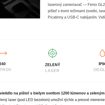
laserový zameriavač — Fenix GL23
pištoľ s tromi režimami (svetlo, la
Picatinny a USB-C nabíjaním. Vidít
240
IP6
ZELENÝ
TROV
ODO
LASER
vietidlo na pištoľ s bielym svetlom 1200 lúmenov a zelen
lený laser (pod LED bezelom) umožní rýchle a presné miereni