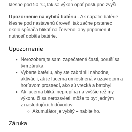
klesne pod 50 °C, tak sa výkon opäť postupne zvýši.
Upozornenie na vybitú batériu
- Ak napätie batérie
klesne pod nastavenú úroveň, tak začne prstenec
okolo spínača blikať na červeno, aby pripomenul
nutnosť dobitia batérie.
Upozornenie
Nerozoberajte sami zapečatené časti, poruší sa
tým záruka.
Vyberte batériu, aby ste zabránili náhodnej
aktivácii, ak je lucerna umiestnená v uzavretom a
horľavom prostredí, ako sú vrecká a batohy!
Ak lucerna bliká, neprepína na vyššie režimy
výkonu či sa nerozsvieti, môže to byť jedným
z nasledujúcich dôvodov:
Akumulátor je vybitý – nabite ho.
Záruka