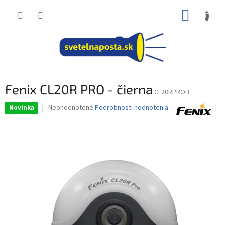
Prejsť
NÁKUP
na
obsah
KOŠÍK
Fenix CL20R PRO - čierna
CL20RPROB
Priemerné
Neohodnotené
Podrobnosti hodnotenia
Novinka
hodnotenie
produktu
je
0,0
z
5
hviezdičiek.