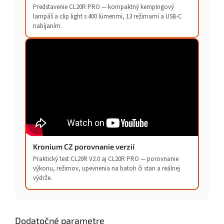
Predstavenie CL20R PRO — kompaktný kempingový
lampáš a clip light s 400 lúmenmi, 13 režimami a USB-C
nabíjaním.
Kronium CZ porovnanie verzií
Praktický test CL20R V2.0 aj CL20R PRO — porovnanie
výkonu, režimov, upevnenia na batoh či stan a reálnej
výdrže.
Dodatočné parametre