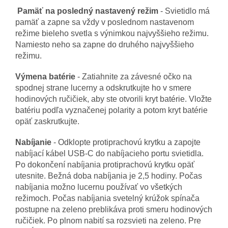
Pamäť na posledný nastavený režim
- Svietidlo má
pamäť a zapne sa vždy v poslednom nastavenom
režime bieleho svetla s výnimkou najvyššieho režimu.
Namiesto neho sa zapne do druhého najvyššieho
režimu.
Výmena batérie
- Zatiahnite za závesné očko na
spodnej strane lucerny a odskrutkujte ho v smere
hodinových ručičiek, aby ste otvorili kryt batérie. Vložte
batériu podľa vyznačenej polarity a potom kryt batérie
opäť zaskrutkujte.
Nabíjanie
- Odklopte protiprachovú krytku a zapojte
nabíjací kábel USB-C do nabíjacieho portu svietidla.
Po dokončení nabíjania protiprachovú krytku opäť
utesnite. Bežná doba nabíjania je 2,5 hodiny. Počas
nabíjania možno lucernu používať vo všetkých
režimoch. Počas nabíjania svetelný krúžok spínača
postupne na zeleno preblikáva proti smeru hodinových
ručičiek. Po plnom nabití sa rozsvieti na zeleno. Pre