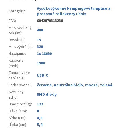
Vysokovýkonné kempingové lampáše a
Kategória
:
pracovné reflektory Fenix
EAN
:
6942870313238
Max. svetelný
400
tok (lm)
:
Dosvit (m)
:
15
Max. výdrž (h)
:
320
Napájanie
:
1x 18650
Kapacita
1900
(mAh)
:
Zabudované
USB-C
nabíjanie
:
Farba svetla
:
červená
,
neutrálna biela
,
modrá
,
zelená
Svetelný
SMD diódy
zdroj
:
Hmotnosť (g)
:
122
Dĺžka (cm)
:
8
Šírka (cm)
:
4,8
Hĺbka (cm)
:
5,4