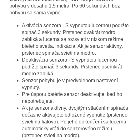
pohybu v dosahu 1,5 metra. Po 60 sekundách bez
pohybu sa sama vypne.
Aktivácia senzora - S vypnutou lucernou podržte
spínač 3 sekundy. Prstenec dvakrát modro
zabliká a lucerna sa rozsvieti v nízkom režime
bieleho svetla. Indikácia: Ak je senzor aktívny,
prstenec spínača svieti na modro.
Deaktivácia senzora - S vypnutou lucernou
podržte spínač 3 sekundy. Prstenec osemkrát
modro zabliká.
Senzor pohybu je v predvolenom nastavení
vypnutý.
Pre úsporu batérie senzor deaktivujte, keď ho
nepotrebujete.
Ak je senzor aktívny, dvojitým stlačením spínača
dočasne aktivujete odložené vypnutie (prstenec
svieti na fialovo). Po jeho dokončení sa lucerna
automaticky vráti do senzorového režimu
(prstenec svieti na modro).