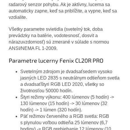
radarový senzor pohybu. Ak je aktívny, lucerna sa
automaticky zapne, keď sa priblížite, a vypne, keď sa
vzdialite.
Všetky parametre svietidla (svetelný tok, doba
prevádzky na batérie, vodotesnosť, dosvit a
nárazuvzdornosť) sú zmerané v súlade s normou
ANSI/NEMA FL 1-2009.
Parametre lucerny Fenix CL20R PRO
Svetelným zdrojom je dvadsaťsedem vysoko
jasných LED 2835 s neutrálnym odtieňom svetla
a dvadsaťštyri RGB LED 2020, všetky so
životnosťou 50000 hodín.
Štyri režimy výkonu: 400 lúmenov (5 hodín) ->
130 lúmenov (15 hodín) -> 30 lúmenov (32
hodín) -> 1 lúmen (320 hodín).
Päť režimov červeného a RGB svetla: RGB
s plynulou voľbou odtieňa 25 lúmenov (6,7
hodiny) -> RGB prebiehanie 12 lúmenov (10