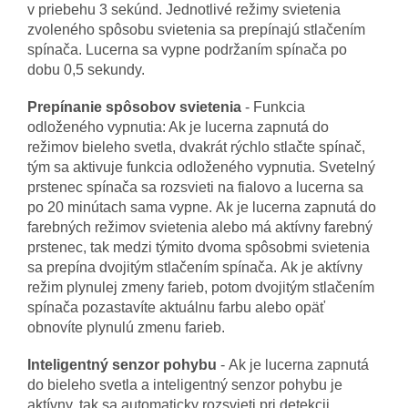
v priebehu 3 sekúnd. Jednotlivé režimy svietenia
zvoleného spôsobu svietenia sa prepínajú stlačením
spínača. Lucerna sa vypne podržaním spínača po
dobu 0,5 sekundy.
Prepínanie spôsobov svietenia
- Funkcia
odloženého vypnutia: Ak je lucerna zapnutá do
režimov bieleho svetla, dvakrát rýchlo stlačte spínač,
tým sa aktivuje funkcia odloženého vypnutia. Svetelný
prstenec spínača sa rozsvieti na fialovo a lucerna sa
po 20 minútach sama vypne. Ak je lucerna zapnutá do
farebných režimov svietenia alebo má aktívny farebný
prstenec, tak medzi týmito dvoma spôsobmi svietenia
sa prepína dvojitým stlačením spínača. Ak je aktívny
režim plynulej zmeny farieb, potom dvojitým stlačením
spínača pozastavíte aktuálnu farbu alebo opäť
obnovíte plynulú zmenu farieb.
Inteligentný senzor pohybu
- Ak je lucerna zapnutá
do bieleho svetla a inteligentný senzor pohybu je
aktívny, tak sa automaticky rozsvieti pri detekcii