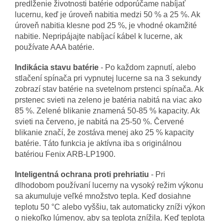
predĺženie životnosti batérie odporúčame nabíjať
lucernu, keď je úroveň nabitia medzi 50 % a 25 %. Ak
úroveň nabitia klesne pod 25 %, je vhodné okamžité
nabitie. Nepripájajte nabíjací kábel k lucerne, ak
používate AAA batérie.
Indikácia stavu batérie
- Po každom zapnutí, alebo
stlačení spínača pri vypnutej lucerne sa na 3 sekundy
zobrazí stav batérie na svetelnom prstenci spínača. Ak
prstenec svieti na zeleno je batéria nabitá na viac ako
85 %. Zelené blikanie znamená 50-85 % kapacity. Ak
svieti na červeno, je nabitá na 25-50 %. Červené
blikanie značí, že zostáva menej ako 25 % kapacity
batérie. Táto funkcia je aktívna iba s originálnou
batériou Fenix ARB-LP1900.
Inteligentná ochrana proti prehriatiu
- Pri
dlhodobom používaní lucerny na vysoký režim výkonu
sa akumuluje veľké množstvo tepla. Keď dosiahne
teplotu 50 °C alebo vyššiu, tak automaticky zníži výkon
o niekoľko lúmenov, aby sa teplota znížila. Keď teplota