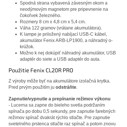
Spodná strana vybavená závesným okom a
neodýmovým magnetom pre pripevnenie na
čokoľvek železného.
Rozmery 8 cm x 4,8 cm x 5,4 cm.
Váha 122 gramov (vrátane akumulátora).
K lampe je priložený nabíjací USB-C kábel,
akumulátor Fenix ARB-LP1900, a náhradný o-
krúžok.
Možno k nej dokúpiť náhradný akumulátor, USB
adaptér do siete a USB adaptér do auta.
Použitie Fenix CL20R PRO
Z výroby môže byť na akumulátore izolačná krytka.
Pred prvým použitím ju
odstráňte
.
Zapnutie/vypnutie a prepínanie režimov výkonu
- Lucerna sa zapne do bieleho svetla podržaním
spínača po dobu 0,5 sekundy, pre zapnutie farebných
režimov spínač dvakrát rýchlo stlačte. Pre zapnutie
svetelného prstenca stlačte raz spínač a potom znovu