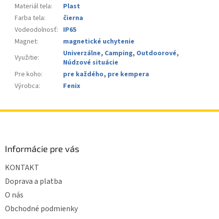
Materiál tela
:
Plast
Farba tela
:
čierna
Vodeodolnosť
:
IP65
Magnet
:
magnetické uchytenie
Univerzálne
,
Camping
,
Outdoorové
,
Využitie
:
Núdzové situácie
Pre koho
:
pre každého
,
pre kempera
Výrobca
:
Fenix
Z
á
p
ä
Informácie pre vás
t
KONTAKT
i
e
Doprava a platba
O nás
Obchodné podmienky