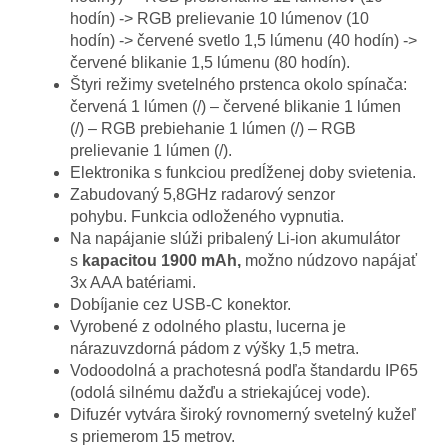
hodín) -> RGB prelievanie 10 lúmenov (10
hodín) -> červené svetlo 1,5 lúmenu (40 hodín) ->
červené blikanie 1,5 lúmenu (80 hodín).
Štyri režimy svetelného prstenca okolo spínača:
červená 1 lúmen (/) – červené blikanie 1 lúmen
(/) – RGB prebiehanie 1 lúmen (/) – RGB
prelievanie 1 lúmen (/).
Elektronika s funkciou predĺženej doby svietenia.
Zabudovaný 5,8GHz radarový senzor
pohybu. Funkcia odloženého vypnutia.
Na napájanie slúži pribalený Li-ion akumulátor
s
kapacitou 1900 mAh
,
možno núdzovo napájať
3x AAA batériami.
Dobíjanie cez USB-C konektor.
Vyrobené z odolného plastu, lucerna je
nárazuvzdorná pádom z výšky 1,5 metra.
Vodoodolná a prachotesná podľa štandardu IP65
(odolá silnému dažďu a striekajúcej vode).
Difuzér vytvára široký rovnomerný svetelný kužeľ
s priemerom 15 metrov.