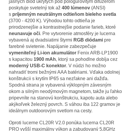
jasných diód ukrytých pod pologuľovitým difuzérom
poskytuje svetelný tok až
400 lúmenov
(ANSI)
s
príjemným neutrálnym odtieňom bieleho svetla
(3700 - 4200 K). Výhodou tohto odtieňa je
prirodzenejšie a kontrastnejšie podanie farieb, ktoré
neunavuje oči
. Pre vytvorenie atmosféry je lucerna
vybavená aj dvadsiatimi štyrmi
RGB diódami
pre
farebné svietenie. Napájanie zabezpečuje
vymeniteľný Li-ion akumulátor
Fenix ARB-LP1900
s kapacitou
1900 mAh
, ktorý sa pohodlne dobíja cez
moderný USB-C konektor
. V núdzi ho možno
nahradiť tromi bežnými AAA batériami. Vďaka odolnej
konštrukcii s krytím IP65 sa nezľakne ani dažďa.
Spodná strana je vybavená výklopným závesným
okom a silným neodýmovým magnetom, takže ju ľahko
pripevníte na stanovú konštrukciu, kapotu auta alebo
akýkoľvek železný povrch. S váhou iba 122 gramov je
ideálnym outdoorovým svetlom na cesty.
Oproti lucerne CL20R V2.0 ponúka lucerna CL20R
PRO vyšší maximálny výkon a zabudovaný 5,8GHz