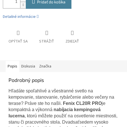
Pridať do košíka
Detailné informácie
OPÝTAŤ SA
STRÁŽIŤ
ZDIEĽAŤ
Popis
Diskusia
Značka
Podrobný popis
Hľadáte spoľahlivé a všestranné svetlo na
kempovanie, stanovanie, rybárčenie alebo večery na
terase? Práve ste ho našli.
Fenix CL20R PRO
je
kompaktná a výkonná
nabíjacia kempingová
lucerna
, ktorú môžete použiť na osvetlenie miestnosti,
stanu či pracovného stola. Dvadsaťsedem vysoko