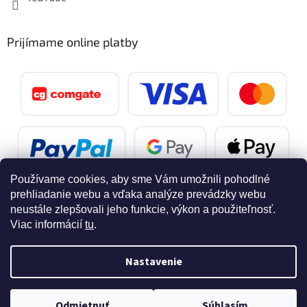
Prijímame online platby
Používame cookies, aby sme Vám umožnili pohodlné
prehliadanie webu a vďaka analýze prevádzky webu
neustále zlepšovali jeho funkcie, výkon a použiteľnosť.
Viac informácií
tu
.
Vytvoril Shoptet
Nastavenie
Copyright 2026
SvetelnaPosta.sk
. Všetky práva vyhradené.
Doprava zdarma pri nákupe nad 40 eur
Odmietnuť
Súhlasím
Upraviť nastavenie cookies