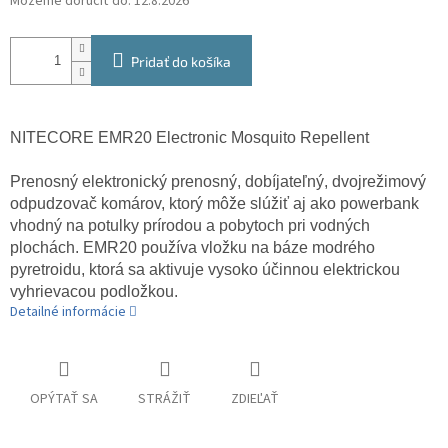
Môžeme doručiť do:
12.8.2026
Pridať do košíka
NITECORE EMR20 Electronic Mosquito Repellent
Prenosný elektronický prenosný, dobíjateľný, dvojrežimový
odpudzovač komárov, ktorý môže slúžiť aj ako powerbank
vhodný na potulky prírodou a pobytoch pri vodných
plochách. EMR20 používa vložku na báze modrého
pyretroidu, ktorá sa aktivuje vysoko účinnou elektrickou
vyhrievacou podložkou.
Detailné informácie
OPÝTAŤ SA
STRÁŽIŤ
ZDIEĽAŤ