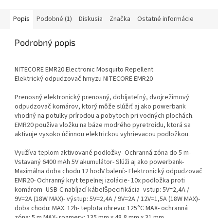
Popis
Podobné (1)
Diskusia
Značka
Ostatné informácie
Podrobný popis
NITECORE EMR20 Electronic Mosquito Repellent
Elektrický odpudzovač hmyzu NITECORE EMR20
Prenosný elektronický prenosný, dobíjateľný, dvojrežimový
odpudzovač komárov, ktorý môže slúžiť aj ako powerbank
vhodný na potulky prírodou a pobytoch pri vodných plochách.
EMR20 používa vložku na báze modrého pyretroidu, ktorá sa
aktivuje vysoko účinnou elektrickou vyhrievacou podložkou.
Využíva teplom aktivované podložky- Ochranná zóna do 5 m-
Vstavaný 6400 mAh 5V akumulátor- Slúži aj ako powerbank-
Maximálna doba chodu 12 hodV balení:- Elektronický odpudzovač
EMR20- Ochranný kryt tepelnej izolácie- 10x podložka proti
komárom- USB-C nabíjací kábelŠpecifikácia- vstup: 5V=2,4A /
9V=2A (18W MAX)- výstup: 5V=2,4A / 9V=2A / 12V=1,5A (18W MAX)-
doba chodu: MAX. 12h- teplota ohrevu: 125°C MAX- ochranná
zóna: 5 m MAX- rozmery: 135 mm x 48,8 mm x 31 mm