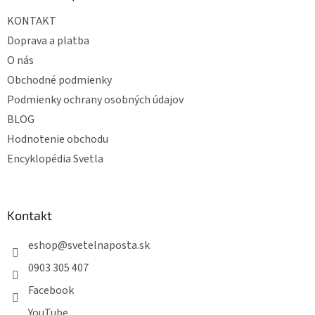
t
KONTAKT
i
e
Doprava a platba
O nás
Obchodné podmienky
Podmienky ochrany osobných údajov
BLOG
Hodnotenie obchodu
Encyklopédia Svetla
Kontakt
eshop
@
svetelnaposta.sk
0903 305 407
Facebook
YouTube