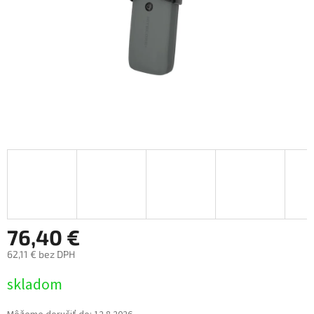
76,40 €
62,11 € bez DPH
Jednotková
skladom
cena: