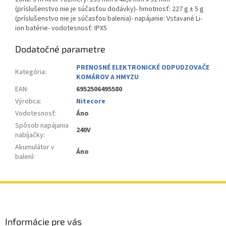
(príslušenstvo nie je súčasťou dodávky)- hmotnosť: 227 g ± 5 g
(príslušenstvo nie je súčasťou balenia)- napájanie: Vstavané Li-
ion batérie- vodotesnosť: IPX5
Dodatočné parametre
PRENOSNÉ ELEKTRONICKÉ ODPUDZOVAČE
Kategória
:
KOMÁROV A HMYZU
EAN
:
6952506495580
Výrobca
:
Nitecore
Vodotesnosť
:
Áno
Spôsob napájania
240V
nabíjačky
:
Akumulátor v
Áno
balení
:
Z
á
p
ä
Informácie pre vás