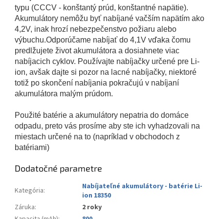
typu (CCCV - konštantý prúd, konštantné napätie).
Akumulátory nemôžu byť nabíjané vačším napätím ako
4,2V, inak hrozí nebezpečenstvo požiaru alebo
výbuchu.Odporúčame nabíjať do 4,1V vďaka čomu
predlžujete život akumulátora a dosiahnete viac
nabíjacich cyklov. Používajte nabíjačky určené pre Li-
ion, avšak dajte si pozor na lacné nabíjačky, niektoré
totiž po skončení nabíjania pokračujú v nabíjaní
akumulátora malým prúdom.
Použité batérie a akumulátory nepatria do domáce
odpadu, preto vás prosíme aby ste ich vyhadzovali na
miestach určené na to (napríklad v obchodoch z
batériami)
Dodatočné parametre
Nabíjateľné akumulátory - batérie Li-
Kategória
:
ion 18350
Záruka
:
2 roky