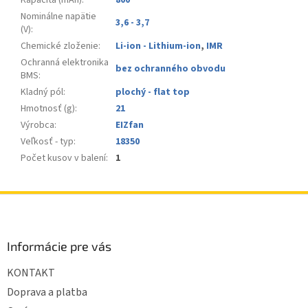
Kapacita (mAh)
:
800
Nominálne napätie
3,6 - 3,7
(V)
:
Chemické zloženie
:
Li-ion - Lithium-ion
,
IMR
Ochranná elektronika
bez ochranného obvodu
BMS
:
Kladný pól
:
plochý - flat top
Hmotnosť (g)
:
21
Výrobca
:
EIZfan
Veľkosť - typ
:
18350
Počet kusov v balení
:
1
Z
á
p
ä
Informácie pre vás
t
KONTAKT
i
e
Doprava a platba