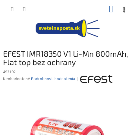
Prejsť
NÁKUP
na
obsah
KOŠÍK
EFEST IMR18350 V1 Li-Mn 800mAh,
Flat top bez ochrany
493192
Priemerné
Neohodnotené
Podrobnosti hodnotenia
hodnotenie
produktu
je
0,0
z
5
hviezdičiek.