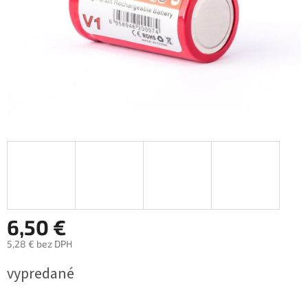
6,50 €
5,28 € bez DPH
Jednotková
vypredané
cena: