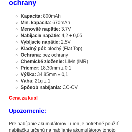
ochrany
Kapacita:
800mAh
Min. kapacita:
670mAh
Menovité napätie:
3.7V
Nabíjacie napätie:
4,2 ± 0,05
Vybíjacie napätie:
2.5V
Kladný pól:
plochý (Flat Top)
Ochrana:
bez ochrany
Chemické zloženie:
LiMn (IMR)
Priemer
: 18,30mm ± 0,1
Výška:
34,85mm ± 0,1
Váha:
21g ± 1
Spôsob nabíjania:
CC-CV
Cena za kus!
Upozornenie:
Pre nabíjanie akumulátorov Li-ion je potrebné použiť
nabíjačku určenú na nabíjanie akumulátorov tohoto