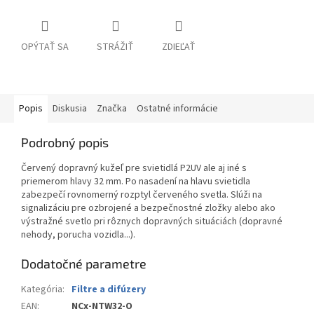
OPÝTAŤ SA
STRÁŽIŤ
ZDIEĽAŤ
Popis
Diskusia
Značka
Ostatné informácie
Podrobný popis
Červený dopravný kužeľ pre svietidlá P2UV ale aj iné s
priemerom hlavy 32 mm. Po nasadení na hlavu svietidla
zabezpečí rovnomerný rozptyl červeného svetla. Slúži na
signalizáciu pre ozbrojené a bezpečnostné zložky alebo ako
výstražné svetlo pri rôznych dopravných situáciách (dopravné
nehody, porucha vozidla...).
Dodatočné parametre
Kategória
:
Filtre a difúzery
EAN
:
NCx-NTW32-O