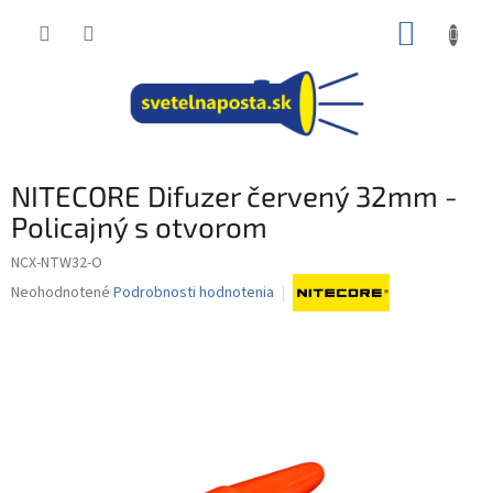
Prejsť
NÁKUP
na
obsah
KOŠÍK
NITECORE Difuzer červený 32mm -
Policajný s otvorom
NCX-NTW32-O
Priemerné
Neohodnotené
Podrobnosti hodnotenia
hodnotenie
produktu
je
0,0
z
5
hviezdičiek.