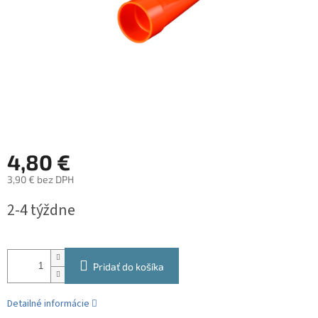
4,80 €
3,90 € bez DPH
Jednotková
2-4 týždne
cena:
Pridať do košíka
Detailné informácie