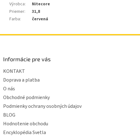
Výrobca
:
Nitecore
Priemer
:
31,8
Farba
:
červená
Z
á
p
ä
Informácie pre vás
t
KONTAKT
i
e
Doprava a platba
O nás
Obchodné podmienky
Podmienky ochrany osobných údajov
BLOG
Hodnotenie obchodu
Encyklopédia Svetla