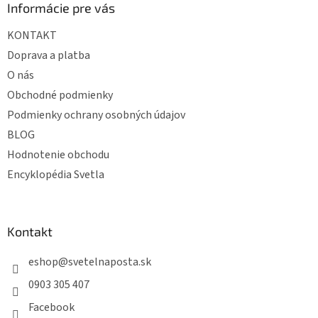
ä
Informácie pre vás
t
KONTAKT
i
e
Doprava a platba
O nás
Obchodné podmienky
Podmienky ochrany osobných údajov
BLOG
Hodnotenie obchodu
Encyklopédia Svetla
Kontakt
eshop
@
svetelnaposta.sk
0903 305 407
Facebook