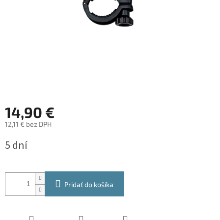
14,90 €
12,11 € bez DPH
Jednotková
5 dní
cena:
Pridať do košíka