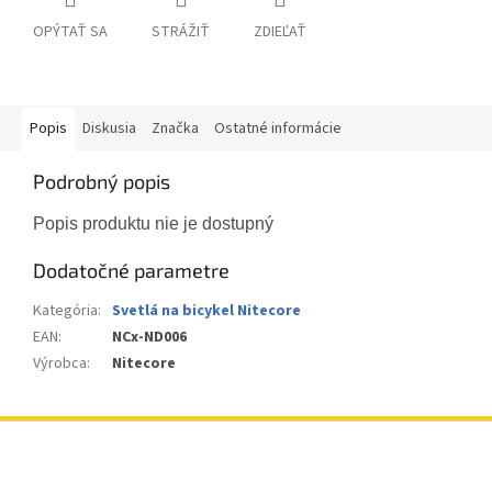
OPÝTAŤ SA
STRÁŽIŤ
ZDIEĽAŤ
Popis
Diskusia
Značka
Ostatné informácie
Podrobný popis
Popis produktu nie je dostupný
Dodatočné parametre
Kategória
:
Svetlá na bicykel Nitecore
EAN
:
NCx-ND006
Výrobca
:
Nitecore
Z
á
p