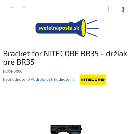
Prejsť
NÁKUP
na
obsah
KOŠÍK
Bracket for NITECORE BR35 - držiak
pre BR35
NCX-ND006
Priemerné
Neohodnotené
Podrobnosti hodnotenia
hodnotenie
produktu
je
0,0
z
5
hviezdičiek.