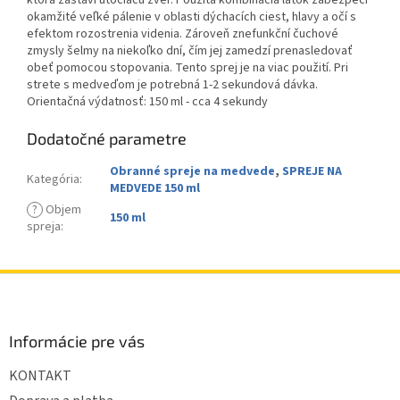
ktorá zastaví útočiacu zver. Použitá kombinácia látok zabezpečí
okamžité veľké pálenie v oblasti dýchacích ciest, hlavy a očí s
efektom rozostrenia videnia. Zároveň znefunkční čuchové
zmysly šelmy na niekoľko dní, čím jej zamedzí prenasledovať
obeť pomocou stopovania. Tento sprej je na viac použití. Pri
strete s medveďom je potrebná 1-2 sekundová dávka.
Orientačná výdatnosť: 150 ml - cca 4 sekundy
Dodatočné parametre
Obranné spreje na medvede
,
SPREJE NA
Kategória
:
MEDVEDE 150 ml
?
Objem
150 ml
spreja
:
Z
á
p
ä
Informácie pre vás
t
KONTAKT
i