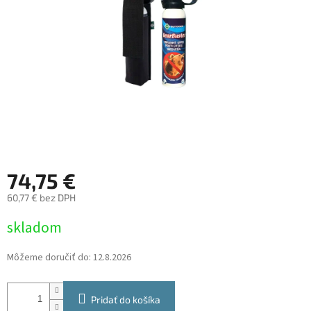
74,75 €
60,77 € bez DPH
Jednotková
skladom
cena:
Môžeme doručiť do:
12.8.2026
Pridať do košíka