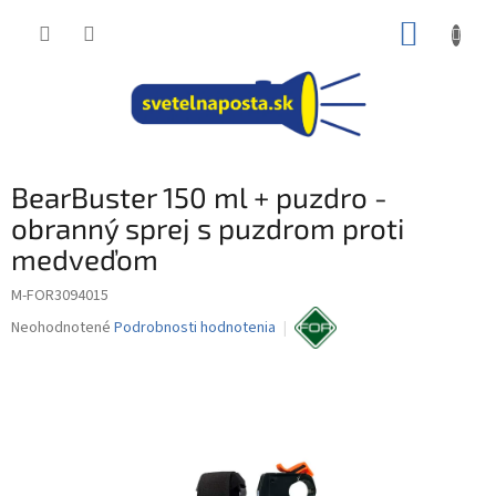
Prejsť
NÁKUP
na
obsah
KOŠÍK
BearBuster 150 ml + puzdro -
obranný sprej s puzdrom proti
medveďom
M-FOR3094015
Priemerné
Neohodnotené
Podrobnosti hodnotenia
hodnotenie
produktu
je
0,0
z
5
hviezdičiek.