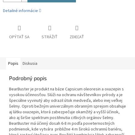
Detailné informácie
OPÝTAŤ SA
STRÁŽIŤ
ZDIEĽAŤ
Popis
Diskusia
Podrobný popis
BearBuster je produkt na báze Capsicum oleoresin a oxazepin s
vysokou účinnosťou. Slúži na ochranu návštevníkov prírody a je
špeciálne vyvinutý aby odrazil útok medveďa, alebo inej veľkej
šelmy. Oproti bežným univerzálnym obranným sprejom obsahuje
aj látku oxazepin, ktorá zabezpečuje okamžitý a vyšší účinok,
ako aj širšie spektrum postihnutia citlivých orgánov šelmy.
BearBuster má účinný dosah 6-8 m podľa poveternostných
podmienok, kde vytvára približne 4 m širokú ochrannú bariéru,