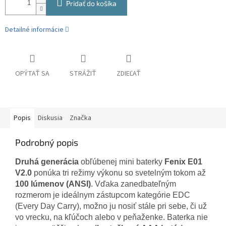
Pridať do košíka
Detailné informácie
OPÝTAŤ SA
STRÁŽIŤ
ZDIEĽAŤ
Popis
Diskusia
Značka
Podrobný popis
Druhá generácia
obľúbenej mini baterky
Fenix E01
V2.0
ponúka tri režimy výkonu so svetelným tokom až
100 lúmenov (ANSI)
. Vďaka zanedbateľným
rozmerom je ideálnym zástupcom kategórie EDC
(Every Day Carry), možno ju nosiť stále pri sebe, či už
vo vrecku, na kľúčoch alebo v peňaženke. Baterka nie