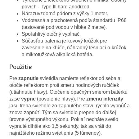
povrch - Type III hard anodized.
Nárazuvzdorná pádom z výšky 1 meter.
Vodotesná a prachotesná podľa štandardu IP68
(testované pod vodou v hĺbke 2 metre).
Spoľahlivý otočný vypínač.
Súčasťou balenia je kovový krúžok pre
zavesenie na kľúče, náhradný tesniaci o-krúžok
a mikrotužková alkalická batéria.
Použitie
Pre
zapnutie
svietidla namierte reflektor od seba a
otočte reflektorom proti smeru hodinových ručičiek
(utiahnutie hlavy). Otočenie opačným smerom baterku
zase
vypne
(povolenie hlavy). Pre
zmenu intenzity
jasu treba svietidlo zo zapnutého stavu rýchlo vypnúť a
znova zapnúť. Tým sa svietidlo prepne do ďalšej
úrovne výstupného výkonu. Pokiaľ necháte svetlo
vypnuté dlhšie ako 1,5 sekundy, tak sa vráti do
najnižšieho režimu svietienia (5 lúmenov).