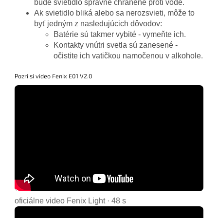
bude svietidlo správne chránené proti vode.
Ak svietidlo bliká alebo sa nerozsvieti, môže to
byť jedným z nasledujúcich dôvodov:
Batérie sú takmer vybité - vymeňte ich.
Kontakty vnútri svetla sú zanesené -
očistite ich vatičkou namočenou v alkohole.
Pozri si video Fenix E01 V2.0
oficiálne video Fenix Light · 48 s