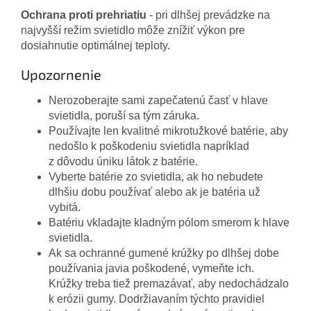
Ochrana proti prehriatiu
- pri dlhšej prevádzke na
najvyšší režim svietidlo môže znížiť výkon pre
dosiahnutie optimálnej teploty.
Upozornenie
Nerozoberajte sami zapečatenú časť v hlave
svietidla, poruší sa tým záruka.
Používajte len kvalitné mikrotužkové batérie, aby
nedošlo k poškodeniu svietidla napríklad
z dôvodu úniku látok z batérie.
Vyberte batérie zo svietidla, ak ho nebudete
dlhšiu dobu používať alebo ak je batéria už
vybitá.
Batériu vkladajte kladným pólom smerom k hlave
svietidla.
Ak sa ochranné gumené krúžky po dlhšej dobe
používania javia poškodené, vymeňte ich.
Krúžky treba tiež premazávať, aby nedochádzalo
k erózii gumy. Dodržiavaním týchto pravidiel