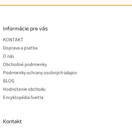
Z
á
p
ä
Informácie pre vás
t
KONTAKT
i
e
Doprava a platba
O nás
Obchodné podmienky
Podmienky ochrany osobných údajov
BLOG
Hodnotenie obchodu
Encyklopédia Svetla
Kontakt