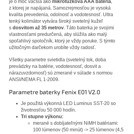
je o moc väčšia ako
mikrotužková AAA batéria
,
z ktorej je napájaná. Samozrejmosťou je vysoká
kvalita prevedenia, odolnosť a vodotesnosť. Ultra
tenký kolimátor vytvára široký svetelný kužeľ
s
dosvitom až 35 metrov
. Táto baterka je svojimi
vlastnosťami predurčená, aby slúžila ako malý
spoľahlivý spoločník, ktorý je vždy poruke. S týmto
užitočným darčekom urobíte vždy radosť.
Všetky parametre svietidla (svetelný tok, doba
prevádzky na batérie, vodotesnosť, dosvit a
nárazuvzdornosť) sú zmerané v súlade s normou
ANSI/NEMA FL 1-2009.
Parametre baterky Fenix E01 V2.0
Je použitá výkonná LED Luminus SST-20 so
životnosťou 50 000 hodín.
Tri stupne výkonu:
merané s dobíjateľnými NiMH batériami:
100 lúmenov (50 minút) -> 25 lúmenov (4,5