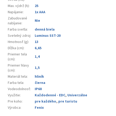
Max. výdrž (h)
:
25
Napájanie
:
1x AAA
Zabudované
Nie
nabíjanie
:
Farba svetla
:
denná biela
Svetelný zdroj
:
Luminus SST-20
Hmotnosť (g)
:
13
Dĺžka (cm)
:
6,65
Priemer tela
1,4
(cm)
:
Priemer hlavy
1,5
(cm)
:
Materiál tela
:
hliník
Farba tela
:
čierna
Vodeodolnosť
:
IP68
Využitie
:
Každodenné - EDC
,
Univerzálne
Pre koho
:
pre každého
,
pre turistu
Výrobca
:
Fenix