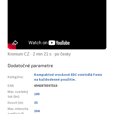
Kronium CZ · 2 min 21 s · po česky
Dodatočné parametre
Kompaktné vreckové EDC svietidlá Fenix
Kategória
:
na každodenné použitie.
EAN
:
6942870307510
Max. svetelný
100
tok (lm)
:
Dosvit (m)
:
35
Max. intenzita
304
svetla (cd)
: