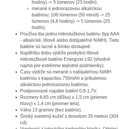
hodiny) -> 5 lúmenov (23 hodín).
merané s jednorazovou alkalickou
batériou: 100 lúmenov (50 minút) -> 25
lúmenov (4,8 hodiny) -> 5 lúmenov (25
hodín).
Používa iba jednu mikrotužkovú batériu (typ AAA
- alkalické, lítiové alebo dobíjateľné NiMH). Tieto
batérie sú lacné a široko dostupné.
Najdlhšiu dobu výdrže poskytnú lítiové
mikrotužkové batérie Energizer L92 (vhodné
najmä pre extrémne teplotné podmienky).
Časy výdrže sú merané s nabíjateľnou NiMH
batériou s kapacitou 750mAh a pribalenou
alkalickou jednorazovou batériou.
Podporované napätie batérií 0,9-1,7V.
Rozmery 6,65 cm (dĺžka) x 1,5 cm (priemer
hlavy) x 1,4 cm (priemer tela).
Váha 13 gramov (bez batérie).
Široký svetelný kužeľ s dosvitom 35 metrov (304
cd).
Vyrobené z leteckého tvrdeného hliníka. Odolný