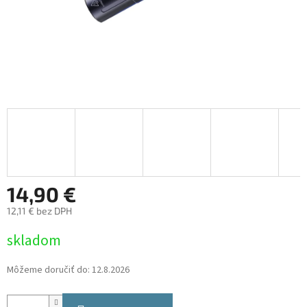
14,90 €
12,11 € bez DPH
Jednotková
skladom
cena:
Môžeme doručiť do:
12.8.2026